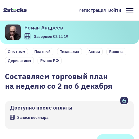
Перейти
к
Регистрация
Войти
Меню
Ос
основному
содержанию
учётной
на
Роман
Андреев
записи
Завершен 02.12.19
пользователя
Опытным
Платный
Теханализ
Акции
Валюта
Деривативы
Рынок РФ
Составляем торговый план
на неделю со 2 по 6 декабря
Доступно после оплаты
Запись вебинара