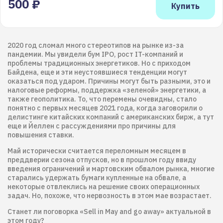
500 ₽
2020 год сломал много стереотипов на рынке из-за
пандемии. Мы увидели бум IPO, рост IT-компаний и
проблемы традиционных энергетиков. Но с приходом
Байдена, еще и эти неустоявшиеся тенденции могут
оказаться под ударом. Причины могут быть разными, это и
налоговые реформы, поддержка «зеленой» энергетики, а
также геополитика. То, что перемены очевидны, стало
понятно с первых месяцев 2021 года, когда заговорили о
делистинге китайских компаний с американских бирж, а тут
еще и Йеллен с рассуждениями про причины для
повышения ставки.
Май исторически считается переломным месяцем в
преддверии сезона отпусков, но в прошлом году ввиду
введения ограничений и мартовским обвалом рынка, многие
старались удержать бумаги купленные на обвале, а
некоторые отвлеклись на решение своих операционных
задач. Но, похоже, что нервозность в этом мае возрастает.
Станет ли поговорка «Sell in May and go away» актуальной в
этом году?