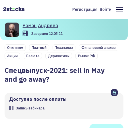
Перейти
к
Регистрация
Войти
Меню
Ос
основному
содержанию
учётной
на
Роман
Андреев
записи
Завершен 12.05.21
пользователя
Опытным
Платный
Теханализ
Финансовый анализ
Акции
Валюта
Деривативы
Рынок РФ
Спецвыпуск-2021: sell in May
and go away?
Доступно после оплаты
Запись вебинара