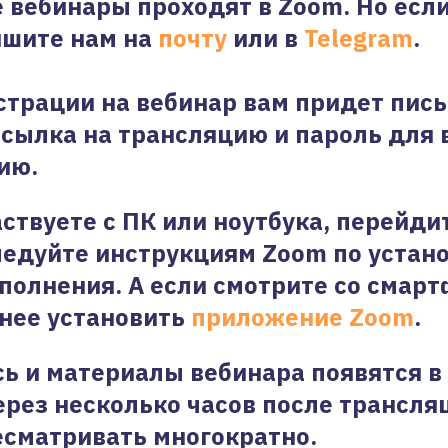
е вебинары проходят в Zoom. Но если
ишите нам на
почту
или в
Telegram
.
страции на вебинар вам придет пись
ссылка на трансляцию и пароль для 
ию.
аствуете с ПК или ноутбука, перейди
ледуйте инструкциям Zoom по устан
полнения. А если смотрите со смарт
нее установить
приложение Zoom
.
ь и материалы вебинара появятся в
рез несколько часов после трансля
сматривать многократно.