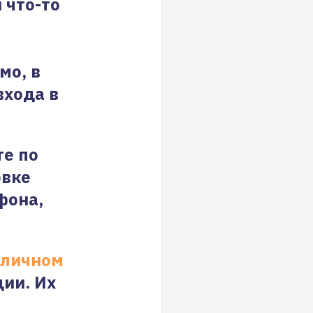
 что-то
мо, в
входа в
те по
овке
фона,
личном
ции. Их