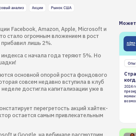
совый анализ
Акции
Рынок США
Может
ции Facebook, Amazon, Apple, Microsoft и
что стало огромным вложением в рост
й прибавил лишь 2%.
 индекса с начала года теряют 5%. Но
шадки!
Опы
Стра
яются основной опорой роста фондового
когд
которая совсем недавно вступила в клуб
2024 
 неделе достигла капитализации уже в
презир
момен
возмож
страте
нстатирует перегретость акций хайтек-
сектор остается самым привлекательным
osoft и Google, на вебинаре рассмотрим