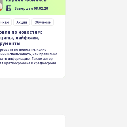
Завершен 08.02.20
ичкам
Акции
Обучение
овля по новостям:
ципы, лайфхаки,
трументы
рговать по новостям, какие
ники использовать, как правильно
вать информацию. Также автор
ет краткосрочные и среднесрочные
ые стратегии на новостном потоке