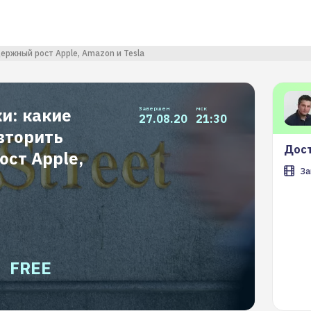
ержный рост Apple, Amazon и Tesla
и: какие
Завершен
мск
27.08.20
21:30
вторить
Дост
ст Apple,
За
FREE