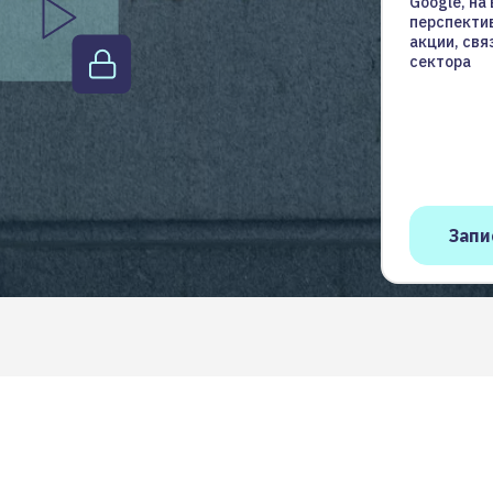
Google, на
перспекти
акции, свя
сектора