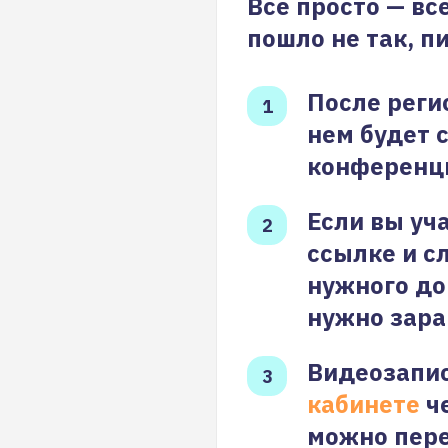
Все просто — вс
пошло не так, п
После реги
нем будет 
конференц
Если вы уч
ссылке и с
нужного до
нужно зара
Видеозапис
кабинете
че
можно пере