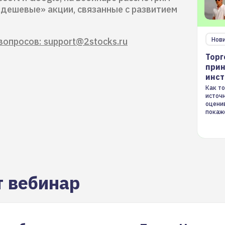
«дешевые» акции, связанные с развитием
Нов
вопросов: support@2stocks.ru
Торг
прин
инс
Как то
источ
оцени
покаж
торгов
т вебинар