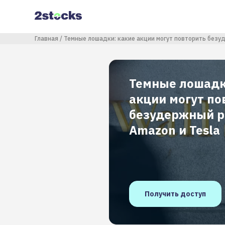
Перейти
к
основному
содержанию
Строка навигации
Главная
Темные лошадки: какие акции могут повторить безуд
Темные лошадк
акции могут по
безудержный ро
Amazon и Tesla