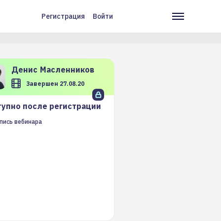
Регистрация
Войти
Меню
Основн
учётной
навига
записи
пользователя
Денис
Масленников
Завершен 27.08.20
упно после регистрации
пись вебинара