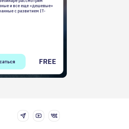
 вебинаре рассмотрим
вные и все еще «дешевые»
занные с развитием IT-
FREE