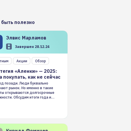
 быть полезно
Элвис
Марламов
Завершен 28.12.24
тным
Акции
Обзор
тегия «Аленки» — 2025:
а покупать, как не сейчас
год позади. Люди буквально
ают рынок. Но именно в такие
ты открываются долгосрочные
ности. Обсудим итоги года и
гию на 2025-й
Кирилл
Фомичев