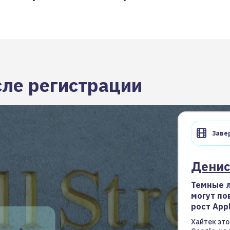
сле регистрации
Завер
Дени
Темные л
могут по
рост Appl
Хайтек это