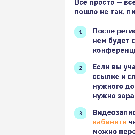
Все просто — вс
пошло не так, п
После реги
нем будет 
конференц
Если вы уч
ссылке и с
нужного до
нужно зара
Видеозапис
кабинете
че
можно пере