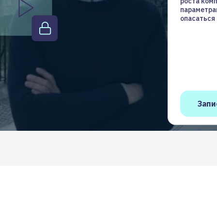
роста комп
параметрам
опасаться