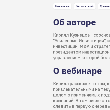
Новичкам
Бесплатный
Финан
Об авторе
Кирилл Кузнецов - соосно
"Усиленные Инвестиции", 
инвестиций, M&A и страте
президентом инвестиционн
управлением которой боле
О вебинаре
Кирилл расскажет о том, 
привлекательными на текущ
целом о применяемых подх
компаний. В том числе о т
следить в первую очередь