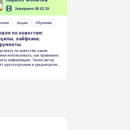
Завершен 08.02.20
ичкам
Акции
Обучение
овля по новостям:
ципы, лайфхаки,
трументы
рговать по новостям, какие
ники использовать, как правильно
вать информацию. Также автор
ет краткосрочные и среднесрочные
ые стратегии на новостном потоке