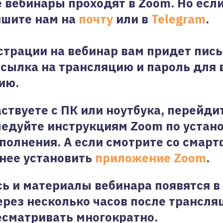
е вебинары проходят в Zoom. Но если
ишите нам на
почту
или в
Telegram
.
страции на вебинар вам придет пись
ссылка на трансляцию и пароль для 
ию.
аствуете с ПК или ноутбука, перейди
ледуйте инструкциям Zoom по устан
полнения. А если смотрите со смарт
нее установить
приложение Zoom
.
ь и материалы вебинара появятся в
рез несколько часов после трансля
сматривать многократно.