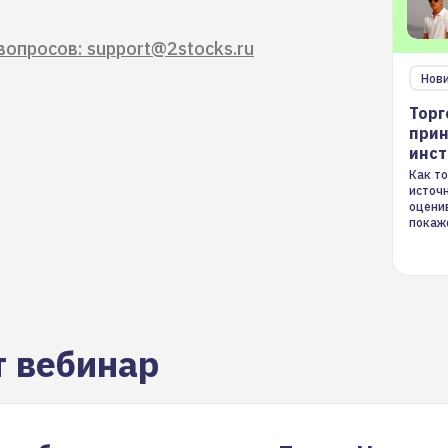
вопросов: support@2stocks.ru
Нов
Торг
прин
инс
Как то
источ
оцени
покаж
торгов
т вебинар