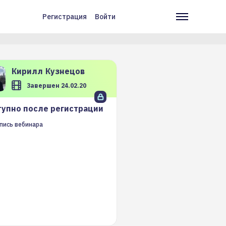
Регистрация
Войти
Меню
Основн
учётной
навига
записи
пользователя
Кирилл
Кузнецов
Завершен 24.02.20
упно после регистрации
пись вебинара