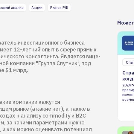
совый анализ
Акции
Рынок РФ
Может
ватель инвестиционного бизнеса
имеет 12-летний опыт в сфере прямых
гического консалтинга. Является вице-
ой компании "Группа Спутник", под
Опы
е $1 млрд.
Стра
когд
2024 
презир
момен
возмож
какие компании кажутся
страте
ем рынке (а какие нет), а также в
одах к анализу commodity и B2C
ом, за какими параметрами нужно
, и как можно оценивать потенциал