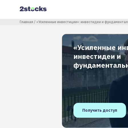
Перейти
к
основному
содержанию
Строка навигации
Главная
«Усиленные инвестиции»: инвестидеи и фундамента
«Усиленные ин
инвестидеи и
фундаменталь