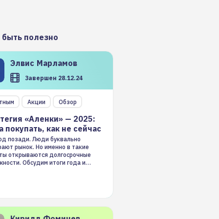
 быть полезно
Элвис
Марламов
Завершен 28.12.24
тным
Акции
Обзор
тегия «Аленки» — 2025:
а покупать, как не сейчас
год позади. Люди буквально
ают рынок. Но именно в такие
ты открываются долгосрочные
ности. Обсудим итоги года и
гию на 2025-й
Кирилл
Фомичев