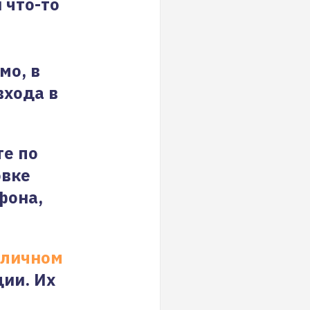
 что-то
мо, в
входа в
те по
овке
фона,
личном
ции. Их