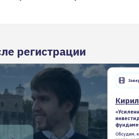
сле регистрации
Завер
Кирил
«Усиленн
инвестид
фундаме
Обсудим, 