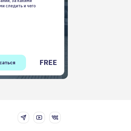
аний, за какими
и следить и чего
FREE