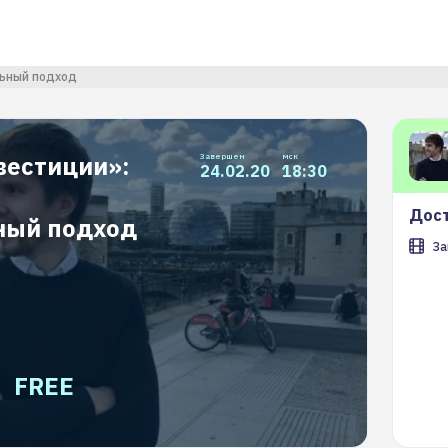
льный подход
вестиции»:
Завершен
мск
24.02.20
18:30
Дост
ный подход
За
FREE