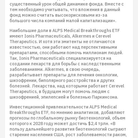
существенный урон общей динамике фонда. Вместе с
тем необходимо учитывать, что вложения в данный
фонд можно считать высокорисковыми из-за
большого числа компаний малой капитализации».
Наибольшие доли в ALPS Medical Breakthroughs ETF
имеют Ionis Pharmaceuticals, Alkermes и Cerevel
Therapeutics. И хотя эти эмитенты не отличаются
известностью, они работают над перспективными
препаратами, способными помочь миллионам людей.
Так, Ionis Pharmaceuticals специализируется на
создании лекарств для борьбы с наследственными
заболеваниями. Alkermes, в свою очередь,
разрабатывает препараты для лечения онкологии,
шизофрении, биполярного расстройства и других
болезней. Лекарства, над которыми работает Cerevel
Therapeutics, в будущем могут помочь людям с
шизофренией, эпилепсией и болезнью Паркинсона.
Инвестиционной привлекательности ALPS Medical
Breakthroughs ETF, по мнению аналитиков, добавляют
прогнозы по глобальному рынку биотехнологий, объем
которого к 2028 году может достичь $2,4 трлн. «В
пользу дальнейшего развития биотехнологий сыграют
старение населения США, рост заболеваемости раком,