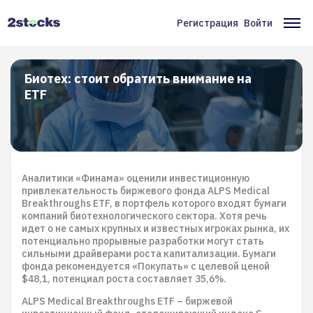
Перейти
к
Регистрация
Войти
Меню
Ос
основному
содержанию
учётной
на
записи
Биотех: стоит обратить внимание на
ETF
пользователя
Аналитики «Финама» оценили инвестиционную
привлекательность биржевого фонда ALPS Medical
Breakthroughs ETF, в портфель которого входят бумаги
компаний биотехнологического сектора. Хотя речь
идет о не самых крупных и известных игроках рынка, их
потенциально прорывные разработки могут стать
сильными драйверами роста капитализации. Бумаги
фонда рекомендуется «Покупать» с целевой ценой
$48,1, потенциал роста составляет 35,6%.
ALPS Medical Breakthroughs ETF – биржевой