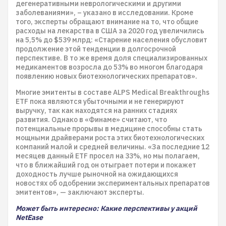
дегенеративными неврологическими и другими
заболеваниями», – указано в исследовании. Кроме
того, эксперты обращают внимание на то, что общие
расходы на лекарства в США за 2020 год увеличились
на 5,5% до $539 млрд: «Старение населения обусловит
продолжение этой тенденции в долгосрочной
перспективе. В то же время доля специализированных
медикаментов возросла до 53% во многом благодаря
появлению новых биотехнологических препаратов».
Многие эмитенты в составе ALPS Medical Breakthroughs
ETF пока являются убыточными и не генерируют
выручку, так как находятся на ранних стадиях
развития. Однако в «Финаме» считают, что
потенциальные прорывы в медицине способны стать
мощными драйверами роста этих биотехнологических
компаний малой и средней величины. «За последние 12
месяцев данный ETF просел на 33%, но мы полагаем,
что в ближайший год он отыграет потери и покажет
доходность лучше рыночной на ожидающихся
новостях об одобрении экспериментальных препаратов
эмитентов», — заключают эксперты.
Может быть интересно: Какие перспективы у акций
NetEase