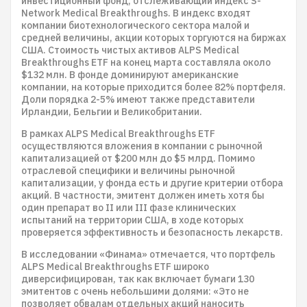
инвестиционный фонд, отслеживающий индекс S-
Network Medical Breakthroughs. В индекс входят
компании биотехнологического сектора малой и
средней величины, акции которых торгуются на биржах
США. Стоимость чистых активов ALPS Medical
Breakthroughs ETF на конец марта составляла около
$132 млн. В фонде доминируют американские
компании, на которые приходится более 82% портфеля.
Доли порядка 2-5% имеют также представители
Ирландии, Бельгии и Великобритании.
В рамках ALPS Medical Breakthroughs ETF
осуществляются вложения в компании с рыночной
капитализацией от $200 млн до $5 млрд. Помимо
отраслевой специфики и величины рыночной
капитализации, у фонда есть и другие критерии отбора
акций. В частности, эмитент должен иметь хотя бы
один препарат во II или III фазе клинических
испытаний на территории США, в ходе которых
проверяется эффективность и безопасность лекарств.
В исследовании «Финама» отмечается, что портфель
ALPS Medical Breakthroughs ETF широко
диверсифицирован, так как включает бумаги 130
эмитентов с очень небольшими долями: «Это не
позволяет обвалам отдельных акций наносить