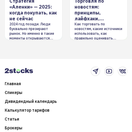
Стратегия
Торговля по
«Аленки» — 2025:
новостям:
когда покупать, как
принципы,
не сейчас
лайфхаки,
инструменты
2024 год позади. Люди
Как торговать по
буквально презирают
новостям, какие источники
рынок. Но именно в такие
использовать, как
моменты открываются
правильно оценивать
долгосрочные
информацию. Также автор
возможности. Обсудим
покажет краткосрочные и
итоги года и стратегию на
среднесрочные
2025-й
торговые стратегии на
новостном потоке
Главная
Спикеры
Дивидендный календарь
Калькулятор тарифов
Статьи
Брокеры