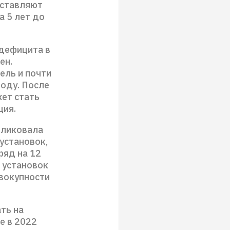
оставляют
а 5 лет до
 дефицита в
ен.
ель и почти
году. После
жет стать
ция.
бликовала
установок,
яд на 12
8 установок
овокупности
ть на
е в 2022