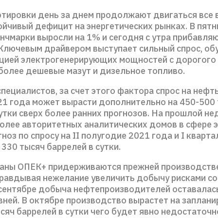
тировки день за днем продолжают двигаться все 
ойчивый дефицит на энергетических рынках. В пятн
нчмарки выросли на 1% и сегодня с утра прибавля
 Ключевым драйвером выступает сильный спрос, о
цией электрогенерирующих мощностей с дорогого г
 более дешевые мазут и дизельное топливо.
пециалистов, за счет этого фактора спрос на нефть
21 года может вырасти дополнительно на 450-500
утки сверх более ранних прогнозов. На прошлой не
более авторитетных аналитических домов в сфере э
ноз по спросу на II полугодие 2021 года и I кварт
 330 тысяч баррелей в сутки.
раны ОПЕК+ придерживаются прежней производств
правдывая нежелание увеличить добычу рисками со
 сентябре добыча нефтепроизводителей оставалас
вней. В октябре производство вырастет на заплан
сяч баррелей в сутки чего будет явно недостаточно