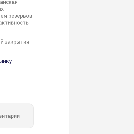
канская
ях
ием резервов
 активность
ей закрытия
рынку
ентарии