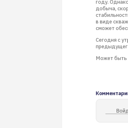
году. Однак
добыча, скор
стабильност
в виде скваж
сможет обес
Сегодня с ут
предыдущего
Может быть 
Комментари
Войд