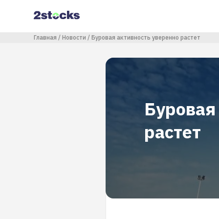
Перейти
к
основному
содержанию
Строка навигации
Главная
Новости
Буровая активность уверенно растет
Буровая
растет