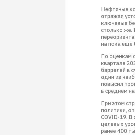
Нефтяные ко
отражая уст
ключевые бе
столько же.
переориента
на пока еще
По оценкам с
квартале 20
баррелей в с
один из наи
повысил прог
в среднем на
При этом ст
политики, о
COVID-19. В
целевых уро
ранее 400 ты