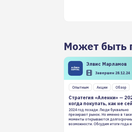
Может быть 
Элвис
Марламов
Завершен 28.12.24
Опытным
Акции
Обзор
Стратегия «Аленки» — 20
когда покупать, как не се
2024 год позади. Люди буквально
презирают рынок. Но именно в таки
моменты открываются долгосрочн
возможности. Обсудим итоги года и
стратегию на 2025-й