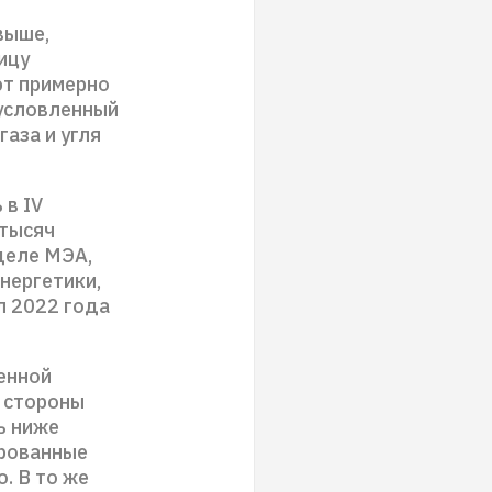
выше,
ицу
ют примерно
бусловленный
аза и угля
 в IV
 тысяч
деле МЭА,
нергетики,
ал 2022 года
енной
 стороны
ь ниже
ированные
. В то же