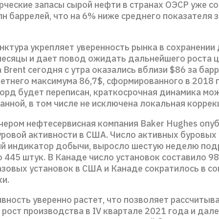
рческие запасы сырой нефти в странах ОЭСР уже с
н баррелей, что на 6% ниже среднего показателя з
нктура укрепляет уверенность рынка в сохранении
есяцы и дает повод ожидать дальнейшего роста ц
Brent сегодня с утра оказались вблизи $86 за барр
етнего максимума 86,7$, сформированного в 2018 
корд будет переписан, краткосрочная динамика мо
нной, в том числе не исключена локальная коррек
ечером нефтесервисная компания Baker Hughes опу
уровой активности в США. Число активных буровых 
 индикатор добычи, выросло шестую неделю подр
 445 штук. В Канаде число установок составило 9
газовых установок в США и Канаде сократилось в с
ки.
вность уверенно растет, что позволяет рассчитыва
рост производства в IV квартале 2021 года и дале