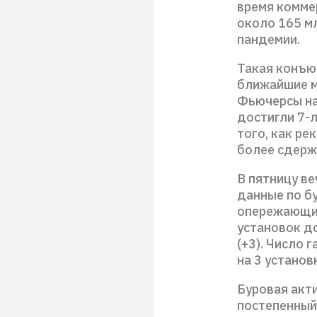
время комме
около 165 мл
пандемии.
Такая конъю
ближайшие м
Фьючерсы на 
достигли 7-л
того, как ре
более сдержа
В пятницу в
данные по б
опережающий
установок до
(+3). Число 
на 3 установ
Буровая акти
постепенный 