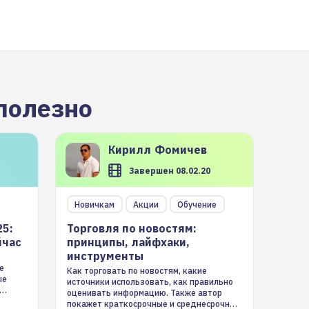
полезно
Кирилл
Фомичев
Завершен 08.02.20
Новичкам
Акции
Обучение
25:
Торговля по новостям:
йчас
принципы, лайфхаки,
инструменты
е
Как торговать по новостям, какие
ые
источники использовать, как правильно
оценивать информацию. Также автор
покажет краткосрочные и среднесрочные