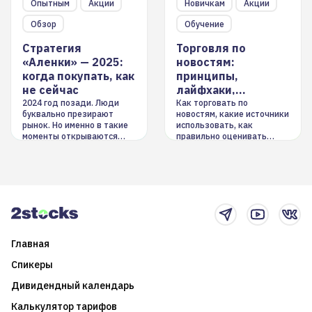
Опытным
Акции
Новичкам
Акции
Обзор
Обучение
Стратегия
Торговля по
«Аленки» — 2025:
новостям:
когда покупать, как
принципы,
не сейчас
лайфхаки,
инструменты
2024 год позади. Люди
Как торговать по
буквально презирают
новостям, какие источники
рынок. Но именно в такие
использовать, как
моменты открываются
правильно оценивать
долгосрочные
информацию. Также автор
возможности. Обсудим
покажет краткосрочные и
итоги года и стратегию на
среднесрочные
2025-й
торговые стратегии на
новостном потоке
Главная
Спикеры
Дивидендный календарь
Калькулятор тарифов