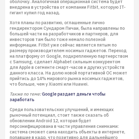
оболочку. Аналогичная операционная система будет
внедрена в устройства от компании Fitbit, которую IT-
гигант купил год назад.
Хотя планы по развитию, оглашенные лично
гендиректором Сундаром Пичаи, была направлены по
большей части на разработчиков и партнеров, для
инвесторов там было тоже немало полезной
информации. Fitbit уже сейчас является пятым по
размеру производителем носимых гаджетов. Переход
на платформу от Google, подкрепленную партнерством
с Samsung, сделает Alphabet сильным конкурентом
для Apple в сегменте смарт-часов и других устройств
данного класса. На долю новой портативной ОС может
прийтись до 14% мирового рынка носимых гаджетов,
что больше, чем у Xiaomi или Huawei.
Также по теме:
Google раздает деньги чтобы
заработать
Среди пользовательских улучшений, и имеющих
рыночный потенциал, стоит также сказать об
обновлении Android 12, которая будет
персонифицирована в части управления снимками:
система сможет сама находить объекты в интернете,
попавшие в кадр, что позитивно для дальнейшего