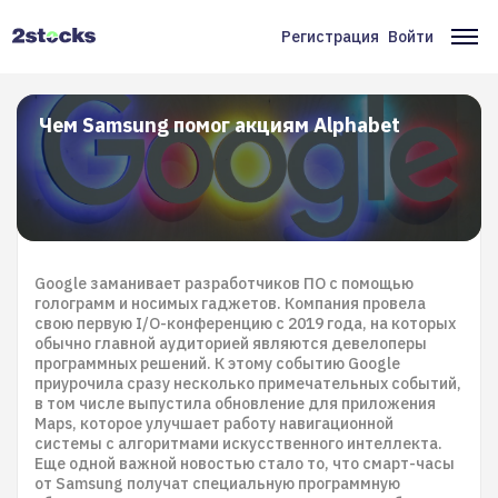
Перейти
к
Регистрация
Войти
Меню
Ос
основному
содержанию
учётной
на
записи
Чем Samsung помог акциям Alphabet
пользователя
Google заманивает разработчиков ПО с помощью
голограмм и носимых гаджетов. Компания провела
свою первую I/O-конференцию с 2019 года, на которых
обычно главной аудиторией являются девелоперы
программных решений. К этому событию Google
приурочила сразу несколько примечательных событий,
в том числе выпустила обновление для приложения
Maps, которое улучшает работу навигационной
системы с алгоритмами искусственного интеллекта.
Еще одной важной новостью стало то, что смарт-часы
от Samsung получат специальную программную