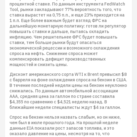
процентной ставке. По данным инструмента FedWatch
Tool, рынки закладывают 77% вероятность того, что
ставка вырастет на 0,75 п.п., и еще 23% приходится на
1 п.п. Еще более важным будет взгляд ФРС на
дальнейшую монетарную политику: готов ли регулятор
повышать ставки и дальше, пытаясь охладить
инфляцию. Чем решительнее ФРС будет повышать
ставки, тем больше рынки будут опасаться
экономической рецессии и возможного охлаждения
спроса на нефть. Снижение спроса может
компенсировать дефицит производственных
мощностей и снизить цены.
Дисконт американского сорта WTI к Brent превысил $8
с барреля на фоне охлаждения спроса на бензин в США.
В течение последней недели цены на бензин неуклонно
снижались. По данным автомобильной ассоциации
AAA, средняя цена за галлон по стране составила
$4,355 по сравнению с $4,521 неделю назад. В
ближайшие недели специалисты ждут $4 за галлон.
Спрос на бензин нельзя назвать слабым, но он ниже,
чем был в июле прошлого года. На прошлой неделе
данные EIA показали рост запасов топлива, и это
оказало давление на цены, несмотря на то, что