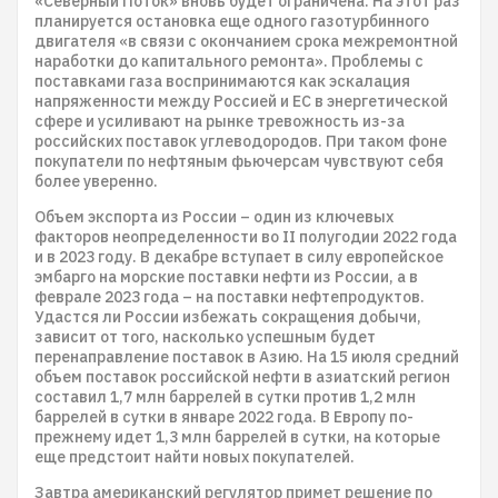
«Северный Поток» вновь будет ограничена. На этот раз
планируется остановка еще одного газотурбинного
двигателя «в связи с окончанием срока межремонтной
наработки до капитального ремонта». Проблемы с
поставками газа воспринимаются как эскалация
напряженности между Россией и ЕС в энергетической
сфере и усиливают на рынке тревожность из-за
российских поставок углеводородов. При таком фоне
покупатели по нефтяным фьючерсам чувствуют себя
более уверенно.
Объем экспорта из России – один из ключевых
факторов неопределенности во II полугодии 2022 года
и в 2023 году. В декабре вступает в силу европейское
эмбарго на морские поставки нефти из России, а в
феврале 2023 года – на поставки нефтепродуктов.
Удастся ли России избежать сокращения добычи,
зависит от того, насколько успешным будет
перенаправление поставок в Азию. На 15 июля средний
объем поставок российской нефти в азиатский регион
составил 1,7 млн баррелей в сутки против 1,2 млн
баррелей в сутки в январе 2022 года. В Европу по-
прежнему идет 1,3 млн баррелей в сутки, на которые
еще предстоит найти новых покупателей.
Завтра американский регулятор примет решение по