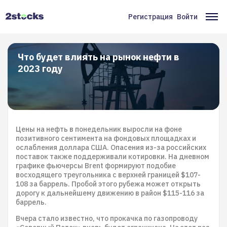
Перейти
к
Регистрация
Войти
Меню
Ос
основному
содержанию
учётной
на
записи
Что будет влиять на рынок нефти в
2023 году
пользователя
Цены на нефть в понедельник выросли на фоне
позитивного сентимента на фондовых площадках и
ослабления доллара США. Опасения из-за российских
поставок также поддерживали котировки. На дневном
графике фьючерсы Brent формируют подобие
восходящего треугольника с верхней границей $107-
108 за баррель. Пробой этого рубежа может открыть
дорогу к дальнейшему движению в район $115-116 за
баррель.
Вчера стало известно, что прокачка по газопроводу