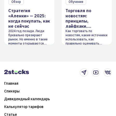
Обзор
Обучение
Стратегия
Торговля по
«Аленки» — 2025:
новостям:
когда покупать, как
принципы,
не сейчас
лайфхаки,
инструменты
2024 год позади. Люди
Как торговать по
буквально презирают
новостям, какие источники
рынок. Но именно в такие
использовать, как
моменты открываются
правильно оценивать
долгосрочные
информацию. Также автор
возможности. Обсудим
покажет краткосрочные и
итоги года и стратегию на
среднесрочные
2025-й
торговые стратегии на
новостном потоке
Главная
Спикеры
Дивидендный календарь
Калькулятор тарифов
Статьи