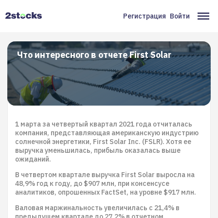
Перейти
к
Регистрация
Войти
Меню
Ос
основному
содержанию
учётной
на
записи
Что интересного в отчете First Solar
пользователя
1 марта за четвертый квартал 2021 года отчиталась
компания, представляющая американскую индустрию
солнечной энергетики, First Solar Inc. (FSLR). Хотя ее
выручка уменьшилась, прибыль оказалась выше
ожиданий.
В четвертом квартале выручка First Solar выросла на
48,9% год к году, до $907 млн, при консенсусе
аналитиков, опрошенных FactSet, на уровне $917 млн.
Валовая маржинальность увеличилась с 21,4% в
предыдущем квартале до 27,2% в отчетном.