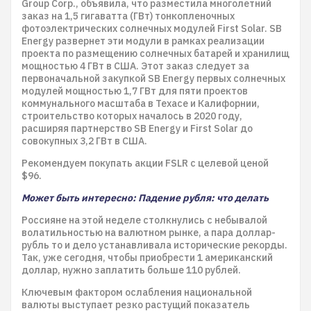
Group Corp., объявила, что разместила многолетний
заказ на 1,5 гигаватта (ГВт) тонкопленочных
фотоэлектрических солнечных модулей First Solar. SB
Energy развернет эти модули в рамках реализации
проекта по размещению солнечных батарей и хранилищ
мощностью 4 ГВт в США. Этот заказ следует за
первоначальной закупкой SB Energy первых солнечных
модулей мощностью 1,7 ГВт для пяти проектов
коммунального масштаба в Техасе и Калифорнии,
строительство которых началось в 2020 году,
расширяя партнерство SB Energy и First Solar до
совокупных 3,2 ГВт в США.
Рекомендуем покупать акции FSLR с целевой ценой
$96.
Может быть интересно: Падение рубля: что делать
Россияне на этой неделе столкнулись с небывалой
волатильностью на валютном рынке, а пара доллар-
рубль то и дело устанавливала исторические рекорды.
Так, уже сегодня, чтобы приобрести 1 американский
доллар, нужно заплатить больше 110 рублей.
Ключевым фактором ослабления национальной
валюты выступает резко растущий показатель