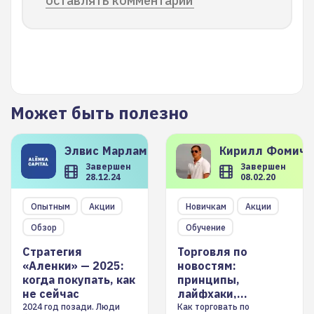
оставлять комментарии
Может быть полезно
Элвис
Марламов
Кирилл
Фомиче
Завершен
Завершен
28.12.24
08.02.20
Опытным
Акции
Новичкам
Акции
Обзор
Обучение
Стратегия
Торговля по
«Аленки» — 2025:
новостям:
когда покупать, как
принципы,
не сейчас
лайфхаки,
инструменты
2024 год позади. Люди
Как торговать по