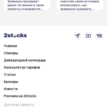
буквально презирают
новостям, какие источники
рынок. Но именно в такие
использовать, как
моменты открываются
правильно оценивать
долгосрочные
информацию. Также автор
возможности. Обсудим
покажет краткосрочные и
итоги года и стратегию на
среднесрочные
2025-й
торговые стратегии на
новостном потоке
Главная
Спикеры
Дивидендный календарь
Калькулятор тарифов
Статьи
Брокеры
Новости
Реклама на 2Stocks
Договор оферты