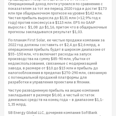
Операционный доход почти утроился по сравнению с
показателем за тот же период 2020 года и достиг $173
млн при общерыночном прогнозе на уровне $142 млн.
Чистая прибыль выросла до $131 млн (+12,9% год к
году) против консенсуса в $115 млн. EPS по GAAP
выросла с $1,08 до $1,16, притом что в общерыночные
прогнозы закладывался результат $1,03.
По планам First Solar, ее чистые продажи компании за
2022 год должны составить от $2,4 до $2,6 млрд, а
операционная прибыль будет в широком диапазоне от
$55–150 млн, что включает расходы на запуск
производства на сумму $85-90 млн, убытки от
недоиспользования, связанные с модернизацией
завода, в размере от $10 до $15 млн и прибыль до
налогообложения в пределах $270-290 млн, связанную
с потенциальной продажей платформы для
разработки и управления проектами в Японии.
Чистую разводненную прибыль на акцию компания
закладывает в размере $0,60, а чистый остаток
денежных средств на конец года – в диапазоне $1,1-
1,35 млрд.
SB Energy Global LLC, дочерняя компания SoftBank