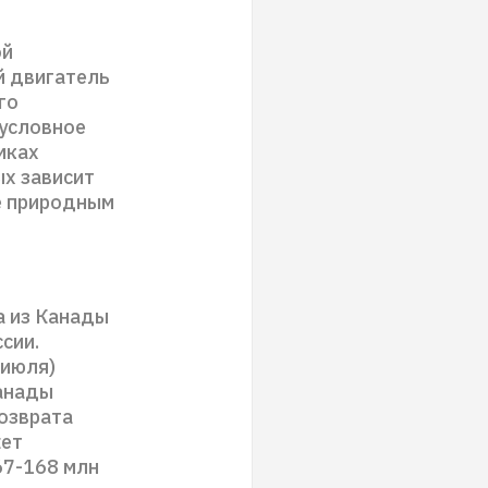
ой
й двигатель
го
зусловное
мках
ых зависит
е природным
а из Канады
сии.
 июля)
Канады
возврата
жет
67-168 млн