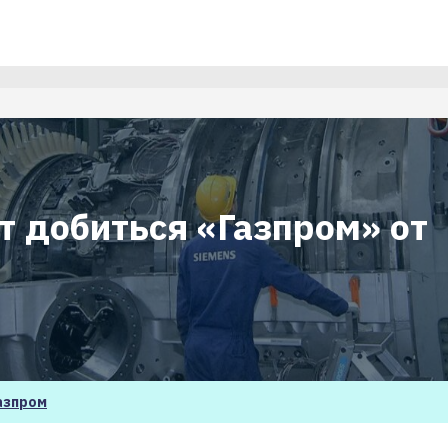
т добиться «Газпром» от
азпром