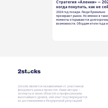
Стратегия «Аленки» — 20
когда покупать, как не се
2024 год позади. Люди буквально
презирают рынок. Но именно в таки
моменты открываются долгосрочн
возможности. Обсудим итоги года и
стратегию на 2025-й
2stocks является независимым от участников
фондового рынка проектом. Наши авторы –
эксперты в своих областях и профессионалы
высочайшего уровня, чей опыт подтверждается
их достижениями и безупречной репутацией