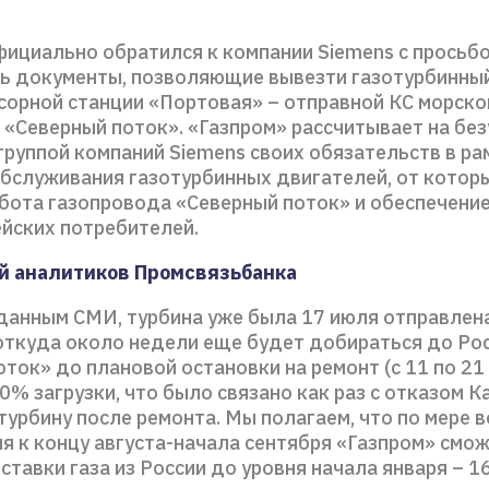
фициально обратился к компании Siemens c просьб
ь документы, позволяющие вывезти газотурбинны
сорной станции «Портовая» – отправной КС морско
 «Северный поток». «Газпром» рассчитывает на бе
группой компаний Siemens своих обязательств в ра
обслуживания газотурбинных двигателей, от котор
бота газопровода «Северный поток» и обеспечени
ейских потребителей.
й аналитиков Промсвязьбанка
 данным СМИ, турбина уже была 17 июля отправлен
 откуда около недели еще будет добираться до Рос
ток» до плановой остановки на ремонт (с 11 по 21
0% загрузки, что было связано как раз с отказом 
урбину после ремонта. Мы полагаем, что по мере 
я к концу августа-начала сентября «Газпром» смо
ставки газа из России до уровня начала января – 1