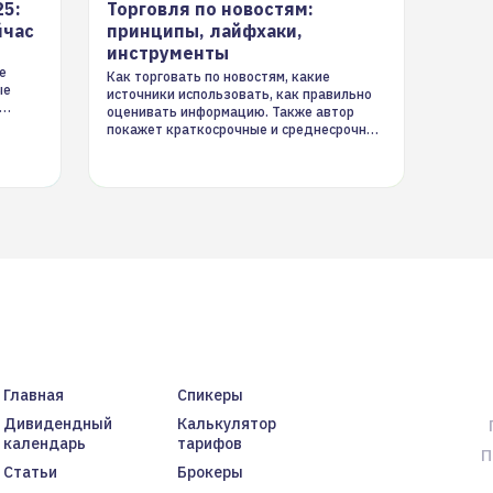
25:
Торговля по новостям:
йчас
принципы, лайфхаки,
инструменты
е
Как торговать по новостям, какие
ые
источники использовать, как правильно
оценивать информацию. Также автор
покажет краткосрочные и среднесрочные
торговые стратегии на новостном потоке
Главная
Спикеры
Дивидендный
Калькулятор
календарь
тарифов
П
Статьи
Брокеры