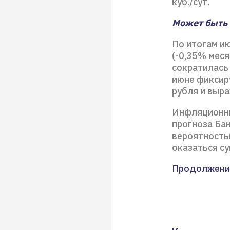
куб./сут.
Может быть 
По итогам и
(-0,35% мес
сократилась 
июне фиксиру
рубля и выр
Инфляционны
прогноза Бан
вероятностью
оказаться с
Продолжени