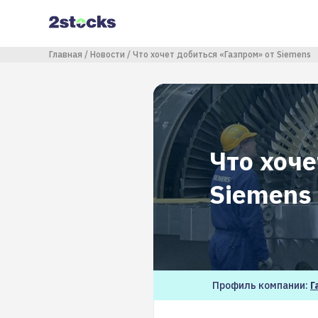
Перейти
к
основному
содержанию
Строка навигации
Главная
Новости
Что хочет добиться «Газпром» от Siemens
Что хоче
Siemens
Профиль компании:
Г