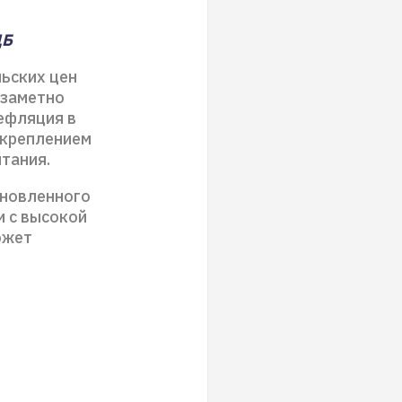
ЦБ
ьских цен
 заметно
Дефляция в
укреплением
итания.
бновленного
и с высокой
ожет