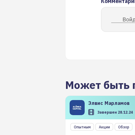
Комментари
Войд
Может быть 
Элвис
Марламов
Завершен 28.12.24
Опытным
Акции
Обзор