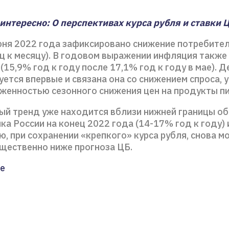
интересно: О перспективах курса рубля и ставки 
юня 2022 года зафиксировано снижение потребител
яц к месяцу). В годовом выражении инфляция также
(15,9% год к году после 17,1% год к году в мае). 
ется впервые и связана она со снижением спроса, 
аженностью сезонного снижения цен на продукты п
й тренд уже находится вблизи нижней границы о
ка России на конец 2022 года (14-17% год к году) 
, при сохранении «крепкого» курса рубля, снова м
ущественно ниже прогноза ЦБ.
е