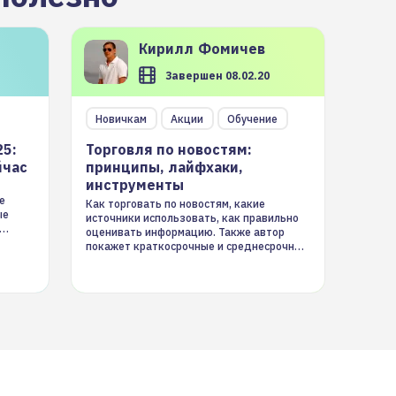
Кирилл
Фомичев
Завершен 08.02.20
Новичкам
Акции
Обучение
25:
Торговля по новостям:
йчас
принципы, лайфхаки,
инструменты
е
Как торговать по новостям, какие
ые
источники использовать, как правильно
оценивать информацию. Также автор
покажет краткосрочные и среднесрочные
торговые стратегии на новостном потоке