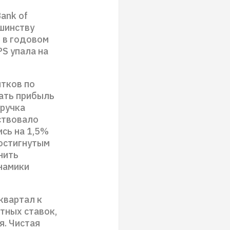
ank of
ьшинству
 в годовом
PS упала на
тков по
вать прибыль
ыручка
тствовало
сь на 1,5%
достигнутым
нить
инамики
квартал к
нтных ставок,
я. Чистая