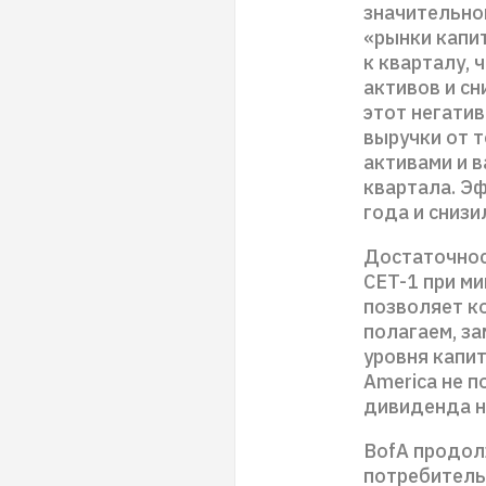
значительно
«рынки капит
к кварталу,
активов и с
этот негатив
выручки от 
активами и 
квартала. Э
года и снизи
Достаточнос
CET-1 при ми
позволяет к
полагаем, з
уровня капи
America не 
дивиденда на
BofA продол
потребительс