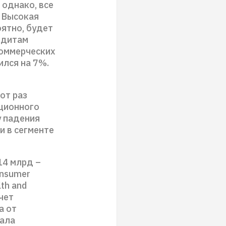
 однако, все
. Высокая
оятно, будет
едитам
коммерческих
ился на 7%.
от раз
иционного
у падения
и в сегменте
14 млрд –
onsumer
th and
чет
а от
вала