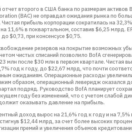
 отчет второго в США банка по размерам активов B
oration (BAC) не оправдал ожидания рынка по бол
. Чистая прибыль корпорации сократилась на 32,3%
на 11,6% в поквартальном, составив $6,25 млрд. E
 до $0,73, при консенсусе $0,75.
вобождение резервов на покрытие возможных убы
учетом чистых списаний позволило BofA сгенериро
23 млн после $30 млн в первом квартале. Чистая в
,7% год к году, до $22,67 млрд, что почти соотве
ным ожиданиям. Операционные расходы увеличили
 таким образом, операционный леверидж оказался 
вартал подряд. Руководство BofA планирует сохра
кущем году без изменений, что с учетом слабой д
должит оказывать давление на прибыль.
нтный доход вырос на 21,6% год к году и на 7,5% 
стигнув $12,44 млрд, за счет более высоких проце
тизации премий и увеличения объемов кредитовани