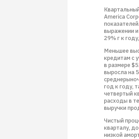
Квартальный
America Corp
показателей
выражении и 
29% г к году,
Меньшее выс
кредитам с 
в размере $5
выросла на 5
среднерыноч
год к году,
четвертый к
расходы в те
выручки про
Чистый проце
кварталу, до
низкой амор