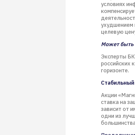
условиях ин
компенсируе
деятельност
ухудшением 
целевую цену
Может быть 
Эксперты БК
российских 
горизонте.
Стабильный
Акции «Магн
ставка на за
зависит от и
одни из лучш
большинства