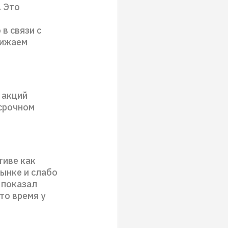
. Это
в связи с
нижаем
 акций
есрочном
тиве как
рынке и слабо
 показал
то время у