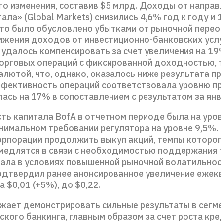
го изменения, составив $5 млрд. Доходы от напра
ала» (Global Markets) снизились 4,6% год к году и
 что было обусловлено убытками от рыночной пере
нижения доходов от инвестиционно-банковских услу
 удалось компенсировать за счет увеличения на 19
торговых операций с фиксированной доходностью,
валютой, что, однако, оказалось ниже результата 
ффективность операций соответствовала уровню п
лась на 17% в сопоставлением с результатом за ян
ть капитала BofA в отчетном периоде была на уро
нимальном требовании регулятора на уровне 9,5%.
орпорации продолжить выкуп акций, темпы которог
амедлятся в связи с необходимостью поддержания
тала в условиях повышенной рыночной волатильност
подтвердил ранее анонсированное увеличение ежек
 $0,01 (+5%), до $0,22.
жает демонстрировать сильные результаты в сегм
кого банкинга, главным образом за счет роста кр