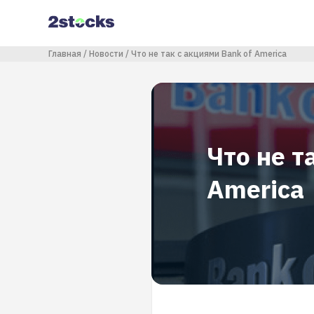
Перейти
к
основному
содержанию
Строка навигации
Главная
Новости
Что не так с акциями Bank of America
Что не т
America