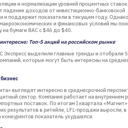
фляции и нормализации уровней процентных ставок
т падение доходов от инвестиционно-банковской
и и поддержит показатели в текущем году. Однако 
макроэкономических и финансовых условий мы по
 на бумаги BAC с $46 до $40.
интересно: Топ-5 акций на российском рынке
С Экспресс выделили главные тренды и отобрали 5
компаний, которые могут быть интересны на средн
 бизнес
ита» выглядят интересно в среднесрочной перспек
щитный сектор. Компания работает на внутреннем 
мпортных поставок. По итогам I квартала «Магнит»
их результатов в ритейле, LFL-продажи выросли, в 
 конкурентов показатель ухудшился.