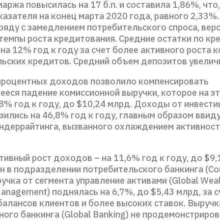
аржа повысилась на 17 б.п. и составила 1,86%, что,
азателя на конец марта 2020 года, равного 2,33%
ряду с замедлением потребительского спроса, вер
темпы роста кредитования. Средние остатки по кр
на 12% год к году за счет более активного роста 
льских кредитов. Средний объем депозитов увелич
роцентных доходов позволило компенсировать
еся падение комиссионной выручки, которое на эт
8% год к году, до $10,24 млрд. Доходы от инвест
зились на 46,8% год к году, главным образом ввид
андеррайтинга, вызванного охлаждением активност
ивный рост доходов – на 11,6% год к году, до $9,
н в подразделении потребительского банкинга (C
ручка от сегмента управление активами (Global Weal
anagement) поднялась на 6,7%, до $5,43 млрд, за с
балансов клиентов и более высоких ставок. Выручк
ого банкинга (Global Banking) не продемонстриро