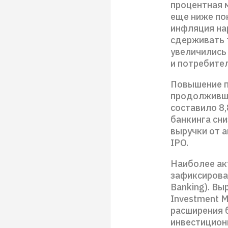
процентная м
еще ниже пок
инфляция на
сдерживать 
увеличились 
и потребите
Повышение п
продолживше
составило 8,
банкинга сни
выручки от 
IPO.
Наиболее акт
зафиксирова
Banking). Вы
Investment M
расширения 
инвестиционн