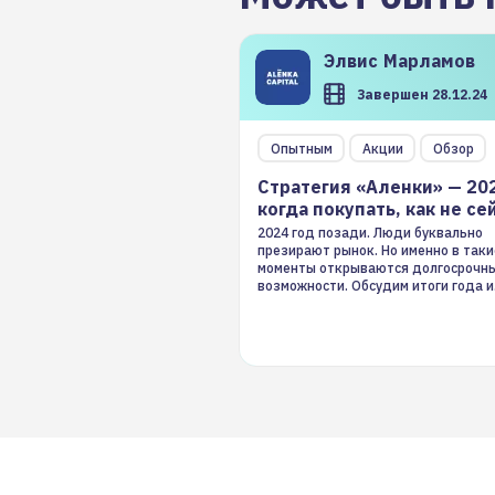
Элвис
Марламов
Завершен 28.12.24
Опытным
Акции
Обзор
Стратегия «Аленки» — 20
когда покупать, как не се
2024 год позади. Люди буквально
презирают рынок. Но именно в таки
моменты открываются долгосрочн
возможности. Обсудим итоги года и
стратегию на 2025-й