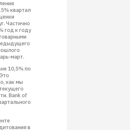
вления
 15% квартал
оценки
г. Частично
% год к году
 товарными
предыдущего
рошлого
варь-март.
вне 10,5% по
 Это
о, как мы
 текущего
и. Bank of
вартального
енте
едитования в