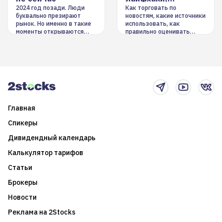
инструменты
2024 год позади. Люди
Как торговать по
буквально презирают
новостям, какие источники
рынок. Но именно в такие
использовать, как
моменты открываются
правильно оценивать
долгосрочные
информацию. Также автор
возможности. Обсудим
покажет краткосрочные и
итоги года и стратегию на
среднесрочные
2025-й
торговые стратегии на
новостном потоке
Главная
Спикеры
Дивидендный календарь
Калькулятор тарифов
Статьи
Брокеры
Новости
Реклама на 2Stocks