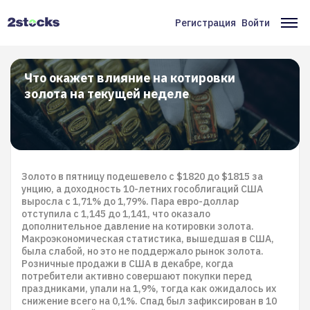
Перейти
к
Регистрация
Войти
Меню
Ос
основному
содержанию
учётной
на
записи
Что окажет влияние на котировки
золота на текущей неделе
пользователя
Золото в пятницу подешевело с $1820 до $1815 за
унцию, а доходность 10-летних гособлигаций США
выросла с 1,71% до 1,79%. Пара евро-доллар
отступила с 1,145 до 1,141, что оказало
дополнительное давление на котировки золота.
Макроэкономическая статистика, вышедшая в США,
была слабой, но это не поддержало рынок золота.
Розничные продажи в США в декабре, когда
потребители активно совершают покупки перед
праздниками, упали на 1,9%, тогда как ожидалось их
снижение всего на 0,1%. Спад был зафиксирован в 10