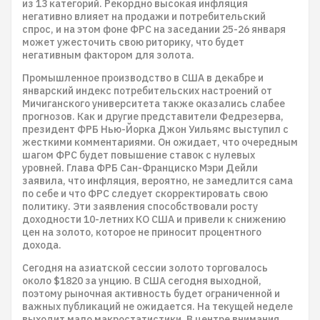
из 13 категорий. Рекордно высокая инфляция
негативно влияет на продажи и потребительский
спрос, и на этом фоне ФРС на заседании 25-26 января
может ужесточить свою риторику, что будет
негативным фактором для золота.
Промышленное производство в США в декабре и
январский индекс потребительских настроений от
Мичиганского университета также оказались слабее
прогнозов. Как и другие представители Федрезерва,
президент ФРБ Нью-Йорка Джон Уильямс выступил с
жесткими комментариями. Он ожидает, что очередным
шагом ФРС будет повышение ставок с нулевых
уровней. Глава ФРБ Сан-Франциско Мэри Дейли
заявила, что инфляция, вероятно, не замедлится сама
по себе и что ФРС следует скорректировать свою
политику. Эти заявления способствовали росту
доходности 10-летних КО США и привели к снижению
цен на золото, которое не приносит процентного
дохода.
Сегодня на азиатской сессии золото торговалось
около $1820 за унцию. В США сегодня выходной,
поэтому рыночная активность будет ограниченной и
важных публикаций не ожидается. На текущей неделе
выходит мало макростатистики. В центре внимания