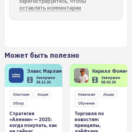
зарегистрируйтесь, чтобы
оставлять комментарии
Может быть полезно
Элвис
Марламов
Кирилл
Фомиче
Завершен
Завершен
28.12.24
08.02.20
Опытным
Акции
Новичкам
Акции
Обзор
Обучение
Стратегия
Торговля по
«Аленки» — 2025:
новостям:
когда покупать, как
принципы,
не сейчас
лайфхаки,