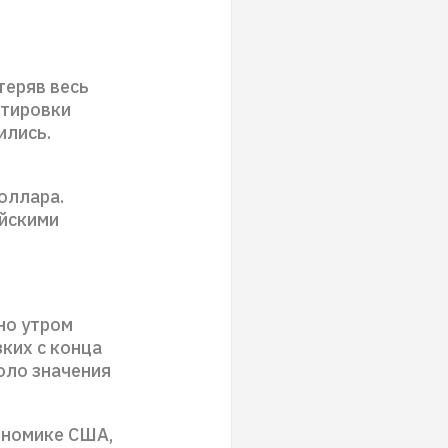
теряв весь
отировки
ились.
оллара.
йскими
но утром
ких с конца
оло значения
ономике США,