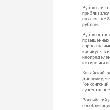
Рубль в пят
приблизился
на отметке 8
рублям.
Рубль остае
повышенных 
спроса на им
каникулы в 
неопределен
котировки не
Китайский ю
динамику, че
Гонконгский
существенне
Российский 
гособлигаци