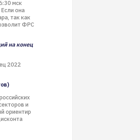
6:30 мск
 Если она
ра, так как
позволит ФРС
ий на конец
ец 2022
ов)
ироссийских
секторов и
ый ориентир
дисконта