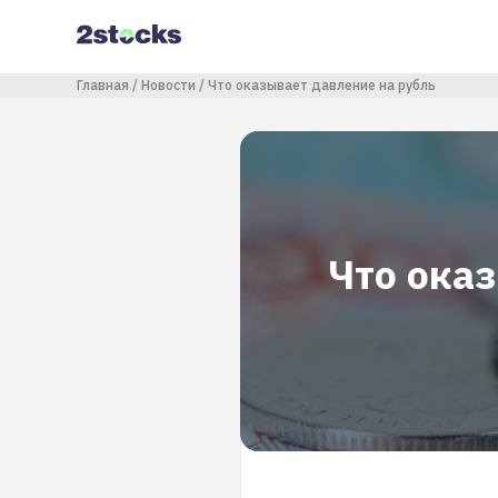
Перейти
к
основному
содержанию
Строка навигации
Главная
Новости
Что оказывает давление на рубль
Что ока