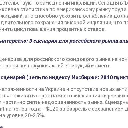
детельствуют о замедлении инфляции. Сегодня в 1
кована статистика по американскому рынку труда.
жиданий, это способно ускорить ослабление долла
и длительного сохранения высокой инфляции, что 
нчить цикл повышения процентных ставок.
интересно: 3 сценария для российского рынка акц
ценариев для российского фондового рынка на кон
е про риски покупки акций в текущий момент.
сценарий (цель по индексу Мосбиржи: 2840 пункт
напряженности на Украине и отсутствие новых ант
волят оживить спрос на «весовые» акции сырьевых 
и частично снять недооцененность рынка. Сценарн
nt на конец года – $120 за баррель с сохранением 
t на уровне 20-25%.
е