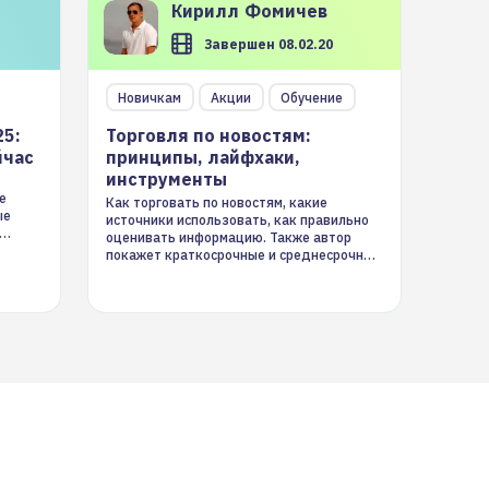
Кирилл
Фомичев
Завершен 08.02.20
Новичкам
Акции
Обучение
25:
Торговля по новостям:
йчас
принципы, лайфхаки,
инструменты
е
Как торговать по новостям, какие
ые
источники использовать, как правильно
оценивать информацию. Также автор
покажет краткосрочные и среднесрочные
торговые стратегии на новостном потоке