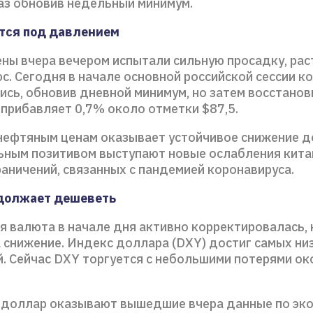
аз обновив недельный минимум.
тся под давлением
ны вчера вечером испытали сильную просадку, рас
с. Сегодня в начале основной российской сессии к
ись, обновив дневной минимум, но затем восстанов
 прибавляет 0,7% около отметки $87,5.
ефтяным ценам оказывает устойчивое снижение д
ным позитивом выступают новые ослабления кита
аничений, связанных с пандемией коронавируса.
должает дешеветь
я валюта в начале дня активно корректировалась, 
 снижение. Индекс доллара (DXY) достиг самых низ
й. Сейчас DXY торгуется с небольшими потерями ок
 доллар оказывают вышедшие вчера данные по эк