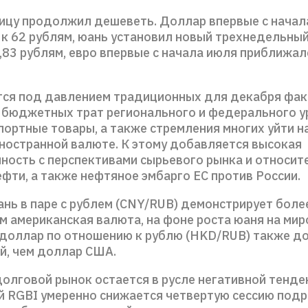
ницу продолжил дешеветь. Доллар впервые с начал
 к 62 рублям, юань установил новый трехнедельны
,83 рублям, евро впервые с начала июля приближалс
тся под давлением традиционных для декабря фак
бюджетных трат регионального и федерального ур
портные товары, а также стремления многих уйти н
иностранной валюте. К этому добавляется высокая
ность с перспективами сырьевого рынка и относит
фти, а также нефтяное эмбарго ЕС против России.
ань в паре с рублем (CNY/RUB) демонстрирует боле
м американская валюта, на фоне роста юаня на мир
 доллар по отношению к рублю (HKD/RUB) также д
й, чем доллар США.
долговой рынок остается в русле негативной тенде
й RGBI умеренно снижается четвертую сессию подр