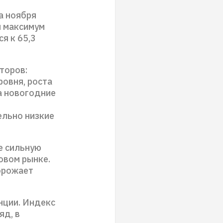
а ноября
й максимум
я к 65,3
торов:
овня, роста
а новогодние
ельно низкие
е сильную
овом рынке.
орожает
нции. Индекс
яд, в