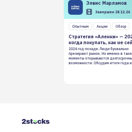
Элвис
Марламов
Завершен 28.12.24
Опытным
Акции
Обзор
Стратегия «Аленки» — 20
когда покупать, как не се
2024 год позади. Люди буквально
презирают рынок. Но именно в таки
моменты открываются долгосрочн
возможности. Обсудим итоги года и
стратегию на 2025-й