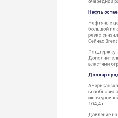
очередной р
Нефть остае
Нефтяные це
большой плю
резко снизил
Сейчас Brent
Поддержку н
Дополнитель
властями огр
Доллар про
Американска
возобновила
июня уровне
104,4 п.
Давление на