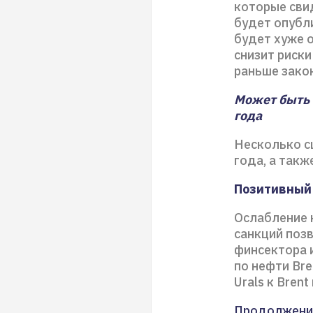
которые сви
будет опубли
будет хуже о
снизит риск
раньше зако
Может быть 
года
Несколько с
года, а такж
Позитивный 
Ослабление 
санкций поз
финсектора 
по нефти Bre
Urals к Bren
Продолжени