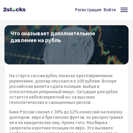
Перейти
к
Регистрация
Войти
Меню
Ос
основному
содержанию
учётной
на
записи
Что оказывает дополнительное
давление на рубль
пользователя
На старте сессии рубль показал кратковременное
укрепление, доллар опускался к 100 рублям. Вскоре
российская валюта сдала позиции, выйдя в
относительно умеренный минус. Ситуация для рубля
остается неблагоприятной из-за высоких
геополитических и санкционных рисков.
Банк России снизил с 30% до 12% комиссию на покупку
долларов, евро и британских фунтов, но распространил
ее и на юридических лиц. Кроме того, Мосбиржа
запретила короткие позиции по евро. Это вызвало