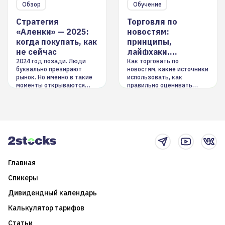
Обзор
Обучение
Стратегия
Торговля по
«Аленки» — 2025:
новостям:
когда покупать, как
принципы,
не сейчас
лайфхаки,
инструменты
2024 год позади. Люди
Как торговать по
буквально презирают
новостям, какие источники
рынок. Но именно в такие
использовать, как
моменты открываются
правильно оценивать
долгосрочные
информацию. Также автор
возможности. Обсудим
покажет краткосрочные и
итоги года и стратегию на
среднесрочные
2025-й
торговые стратегии на
новостном потоке
Главная
Спикеры
Дивидендный календарь
Калькулятор тарифов
Статьи