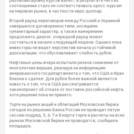
разбалансировку курсов валют, в результате чего их
соотношение стало не соответствовать кросс-курсам
на мировом рынке, в частности евро-доллар.
Второй раунд переговоров между Россией и Украиной
завершился договоренностями, носящими
гуманитарный характер, а также намерением
продолжить диалог, очередной раунд может
состояться в начале следующей недели. Однако пока
инвесторы не видят перспектив начала устойчивой
деэскалации, что обуславливает слабость рубля.
Нефтяные цены вчера испытали резкое снижение от
многолетних вершин, реагируя на информацию
американского госдепартамента о том, что США и Иран
близки к сделке. Для рубля более важной является
новость о том, что в США рассматривается
законопроект об отказе от поставок российской нефти,
хотя решение пока не принято.
Торги на рынке акций и облигаций Московская биржа
сегодня по решению Банка России не проводит пятую
сессию подряд. 5, 6, 7 и 8 марта торги и расчеты на всех
рынках Московской биржи не проводятся, сообщила
площадка.