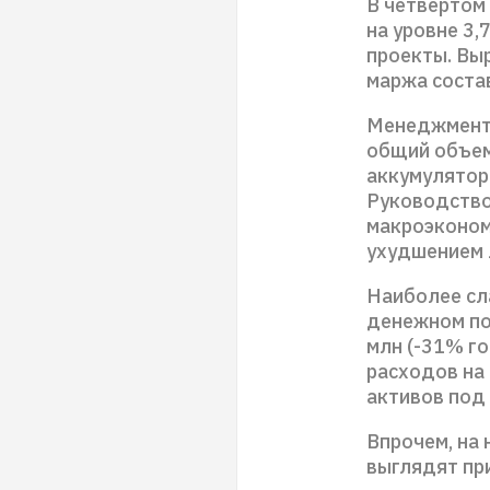
В четвертом
на уровне 3,
проекты. Выр
маржа соста
Менеджмент 
общий объем
аккумуляторн
Руководство
макроэконом
ухудшением 
Наиболее сл
денежном по
млн (-31% г
расходов на
активов под
Впрочем, на 
выглядят при