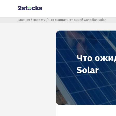
Перейти
к
основному
содержанию
Строка навигации
Главная
Новости
Что ожидать от акций Canadian Solar
Что ожид
Solar