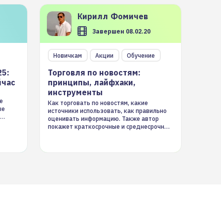
Кирилл
Фомичев
Завершен 08.02.20
Новичкам
Акции
Обучение
25:
Торговля по новостям:
йчас
принципы, лайфхаки,
инструменты
е
Как торговать по новостям, какие
ые
источники использовать, как правильно
оценивать информацию. Также автор
покажет краткосрочные и среднесрочные
торговые стратегии на новостном потоке