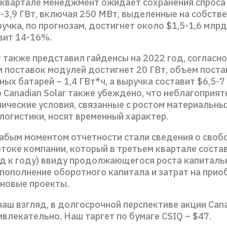
 квартале менеджмент ожидает сохранения спроса
7-3,9 ГВт, включая 250 МВт, выделенные на собств
учка, по прогнозам, достигнет около $1,5-1,6 млрд
вит 14-16%.
также представил гайденсы на 2022 год, согласн
 поставок модулей достигнет 20 ГВт, объем поста
ых батарей – 1,4 ГВт*ч, а выручка составит $6,5-7
 Canadian Solar также убеждено, что неблагоприя
ические условия, связанные с ростом материальных
логистики, носят временный характер.
абым моментом отчетности стали сведения о сво
токе компании, который в третьем квартале состав
од к году) ввиду продолжающегося роста капиталь
 пополнение оборотного капитала и затрат на прио
 новые проекты.
наш взгляд, в долгосрочной перспективе акции Cana
влекательно. Наш таргет по бумаге CSIQ – $47.