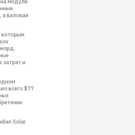
 на модули
енные
, а валовая
о которым
вок
 млрд.
тные
 затрат и
бодном
ил всего $77
ных
бретение
dian Solar