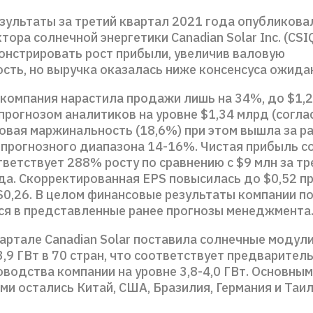
езультаты за третий квартал 2021 года опубликова
тора солнечной энергетики Canadian Solar Inc. (CSI
онстрировать рост прибыли, увеличив валовую
сть, но выручка оказалась ниже консенсуса ожида
 компания нарастила продажи лишь на 34%, до $1,2
прогнозом аналитиков на уровне $1,34 млрд (согл
ловая маржинальность (18,6%) при этом вышла за р
 прогнозного диапазона 14-16%. Чистая прибыль с
тветствует 288% росту по сравнению с $9 млн за т
да. Скорректированная EPS повысилась до $0,52 п
0,26. В целом финансовые результаты компании п
я в представленные ранее прогнозы менеджмента
вартале Canadian Solar поставила солнечные модул
,9 ГВт в 70 стран, что соответствует предварител
водства компании на уровне 3,8-4,0 ГВт. Основны
и остались Китай, США, Бразилия, Германия и Таи