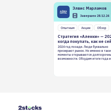
Элвис
Марламов
Завершен 28.12.24
Опытным
Акции
Обзор
Стратегия «Аленки» — 20
когда покупать, как не се
2024 год позади. Люди буквально
презирают рынок. Но именно в таки
моменты открываются долгосрочн
возможности. Обсудим итоги года и
стратегию на 2025-й