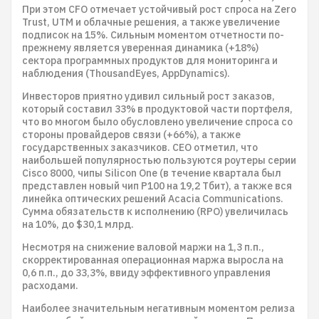
При этом CFO отмечает устойчивый рост спроса на Zero
Trust, UTM и облачные решения, а также увеличение
подписок на 15%. Сильным моментом отчетности по-
прежнему является уверенная динамика (+18%)
сектора программных продуктов для мониторинга и
наблюдения (ThousandEyes, AppDynamics).
Инвесторов приятно удивил сильный рост заказов,
который составил 33% в продуктовой части портфеля,
что во многом было обусловлено увеличение спроса со
стороны провайдеров связи (+66%), а также
государственных заказчиков. СЕО отметил, что
наибольшей популярностью пользуются роутеры серии
Cisco 8000, чипы Silicon One (в течение квартала был
представлен новый чип P100 на 19,2 Тбит), а также вся
линейка оптических решений Acacia Communications.
Сумма обязательств к исполнению (RPO) увеличилась
на 10%, до $30,1 млрд.
Несмотря на снижение валовой маржи на 1,3 п.п.,
скорректированная операционная маржа выросла на
0,6 п.п., до 33,3%, ввиду эффективного управления
расходами.
Наиболее значительным негативным моментом релиза