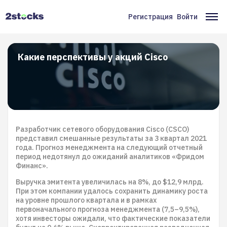
Перейти
к
Регистрация
Войти
Меню
Ос
основному
содержанию
учётной
на
записи
Какие перспективы у акций Cisco
пользователя
Разработчик сетевого оборудования Cisco (CSCO)
представил смешанные результаты за 3 квартал 2021
года. Прогноз менеджмента на следующий отчетный
период недотянул до ожиданий аналитиков «Фридом
Финанс».
Выручка эмитента увеличилась на 8%, до $12,9 млрд.
При этом компании удалось сохранить динамику роста
на уровне прошлого квартала и в рамках
первоначального прогноза менеджмента (7,5–9,5%),
хотя инвесторы ожидали, что фактические показатели