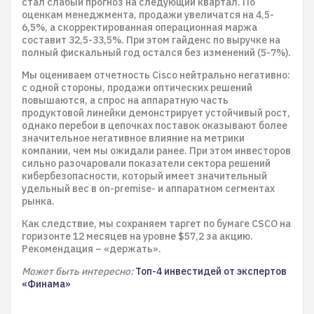
стал слабый прогноз на следующий квартал. По
оценкам менеджмента, продажи увеличатся на 4,5-
6,5%, а скорректированная операционная маржа
составит 32,5-33,5%. При этом гайденс по выручке на
полный фискальный год остался без изменений (5-7%).
Мы оцениваем отчетность Cisco нейтрально негативно:
с одной стороны, продажи оптических решений
повышаются, а спрос на аппаратную часть
продуктовой линейки демонстрирует устойчивый рост,
однако перебои в цепочках поставок оказывают более
значительное негативное влияние на метрики
компании, чем мы ожидали ранее. При этом инвесторов
сильно разочаровали показатели сектора решений
кибербезопасности, который имеет значительный
удельный вес в on-premise- и аппаратном сегментах
рынка.
Как следствие, мы сохраняем таргет по бумаге CSCO на
горизонте 12 месяцев на уровне $57,2 за акцию.
Рекомендация – «держать».
Может быть интересно:
Топ-4 инвестидей от экспертов
«Финама»