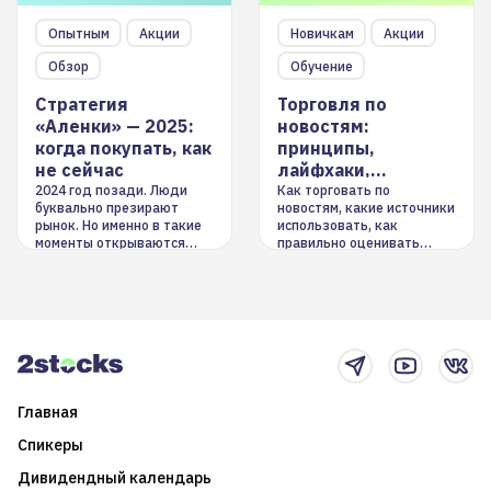
Опытным
Акции
Новичкам
Акции
Обзор
Обучение
Стратегия
Торговля по
«Аленки» — 2025:
новостям:
когда покупать, как
принципы,
не сейчас
лайфхаки,
инструменты
2024 год позади. Люди
Как торговать по
буквально презирают
новостям, какие источники
рынок. Но именно в такие
использовать, как
моменты открываются
правильно оценивать
долгосрочные
информацию. Также автор
возможности. Обсудим
покажет краткосрочные и
итоги года и стратегию на
среднесрочные
2025-й
торговые стратегии на
новостном потоке
Главная
Спикеры
Дивидендный календарь