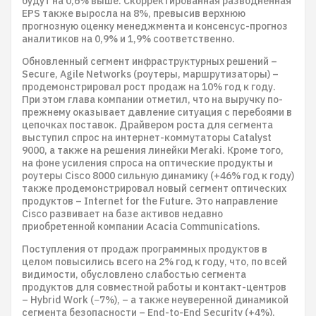
будут на 0,6% выше. Скорректированная разводненная
EPS также выросла на 8%, превысив верхнюю
прогнозную оценку менеджмента и консенсус-прогноз
аналитиков на 0,9% и 1,9% соответственно.
Обновленный сегмент инфраструктурных решений –
Secure, Agile Networks (роутеры, маршрутизаторы) –
продемонстрировал рост продаж на 10% год к году.
При этом глава компании отметил, что на выручку по-
прежнему оказывает давление ситуация с перебоями в
цепочках поставок. Драйвером роста для сегмента
выступил спрос на интернет-коммутаторы Catalyst
9000, а также на решения линейки Meraki. Кроме того,
на фоне усиления спроса на оптические продукты и
роутеры Cisco 8000 сильную динамику (+46% год к году)
также продемонстрировал новый сегмент оптических
продуктов – Internet for the Future. Это направление
Cisco развивает на базе активов недавно
приобретенной компании Acacia Communications.
Поступления от продаж программных продуктов в
целом повысились всего на 2% год к году, что, по всей
видимости, обусловлено слабостью сегмента
продуктов для совместной работы и контакт-центров
– Hybrid Work (−7%), – а также неуверенной динамикой
сегмента безопасности – End-to-End Security (+4%).