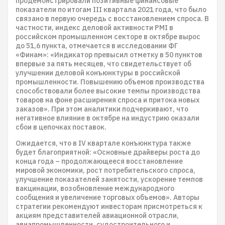
продемонстрировали позитивные финансовые
показатели по итогам III квартала 2021 года, что было
связано в первую очередь с восстановлением спроса. В
частности, индекс деловой активности PMI в
российском промышленном секторе в октябре вырос
до 51,6 пункта, отмечается в исследовании ФГ
«Финам»: «Индикатор превысил отметку в 50 пунктов
впервые за пять месяцев, что свидетельствует об
улучшении деловой конъюнктуры в российской
промышленности. Повышению объемов производства
способствовали более высокие темпы производства
товаров на фоне расширения спроса и притока новых
заказов». При этом аналитики подчеркивают, что
негативное влияние в октябре на индустрию оказали
сбои в цепочках поставок.
Ожидается, что в IV квартале конъюнктура также
будет благоприятной: «Основные драйверы роста до
конца года – продолжающееся восстановление
мировой экономики, рост потребительского спроса,
улучшение показателей занятости, ускорение темпов
вакцинации, возобновление международного
сообщения и увеличение торговых объемов». Авторы
стратегии рекомендуют инвесторам присмотреться к
акциям представителей авиационной отрасли,
авиапромышленности, судостроительного и