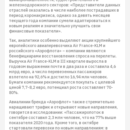
железнодорожного секторов: «Представители данных
отраслей оказались в числе наиболее пострадавших в
период коронакризиса, однако за девять месяцев
текущего года компании сумели адаптироваться к
новым реалиям и значительно улучшить свои
финансовые показатели».
Так, аналитики особенно выделяют акции крупнейшего
европейского авиаперевозчика Air France-KLM и
российского «Аэрофлота» – компании являются
бенефициарами восстановления спроса на перелеты.
Выручка Air France-KLM в III квартале выросла в
годовом выражении почти в два раза и составила 4,6
млрд евро, а число перевезенных пассажиров
взлетело на 92,6% и достигло 16,94 млн человек.
Бумаги компании рекомендуется покупать с целевой
ценой 7,7-8,2 евро, потенциал роста составляет 70-
80%.
Авиалинии бренда «Аэрофлот» также стремительно
наращивают трафик и открывают новые направления,
говорится в исследовании: «Пассажиропоток в
сентябре составил 2,3 млн человек, что на 77% выше
показателя 2020 года. Кроме того, в октябре
стартовали перевозки по новым направлениям: в