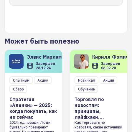
Может быть полезно
Элвис
Марламов
Кирилл
Фомиче
Завершен
Завершен
28.12.24
08.02.20
Опытным
Акции
Новичкам
Акции
Обзор
Обучение
Стратегия
Торговля по
«Аленки» — 2025:
новостям:
когда покупать, как
принципы,
не сейчас
лайфхаки,
инструменты
2024 год позади. Люди
Как торговать по
буквально презирают
новостям, какие источники
рынок. Но именно в такие
использовать, как