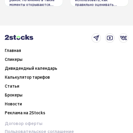
моменты открываются
правильно оценивать
долгосрочные
информацию. Также автор
возможности. Обсудим
покажет краткосрочные и
итоги года и стратегию на
среднесрочные
2025-й
торговые стратегии на
новостном потоке
Главная
Спикеры
Дивидендный календарь
Калькулятор тарифов
Статьи
Брокеры
Новости
Реклама на 2Stocks
Договор оферты
Пользовательское соглашение