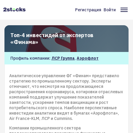
Перейти
к
Регистрация
Войти
Меню
Ос
основному
содержанию
учётной
на
записи
Топ-4 инвестидей от экспертов
пользователя
«Финама»
Профиль компании:
ЛСР Группа
,
Аэрофлот
Аналитическое управление ФГ «Финам» представило
стратегию по промышленному сектору. Эксперты
отмечают, что несмотря на продолжающееся
распространения коронавируса, котировки отраслевых
компаний поддержат улучшение показателей
занятости, ускорение темпов вакцинации и рост
потребительского спроса. Наиболее перспективные
инвестидеи аналитики видят в бумагах «Аэрофлота»,
Air France-KLM, ЛСР и Cummins.
Компании промышленного сектора