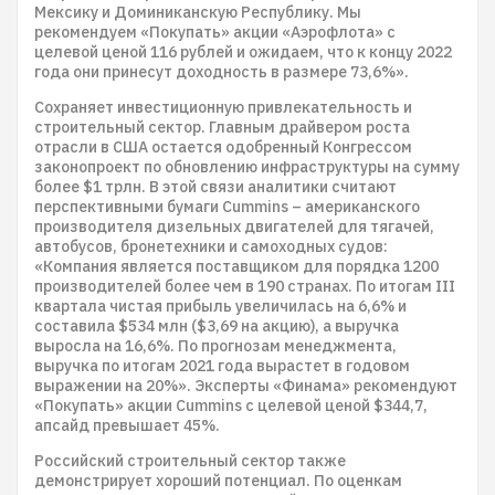
Мексику и Доминиканскую Республику. Мы
рекомендуем «Покупать» акции «Аэрофлота» с
целевой ценой 116 рублей и ожидаем, что к концу 2022
года они принесут доходность в размере 73,6%».
Сохраняет инвестиционную привлекательность и
строительный сектор. Главным драйвером роста
отрасли в США остается одобренный Конгрессом
законопроект по обновлению инфраструктуры на сумму
более $1 трлн. В этой связи аналитики считают
перспективными бумаги Cummins – американского
производителя дизельных двигателей для тягачей,
автобусов, бронетехники и самоходных судов:
«Компания является поставщиком для порядка 1200
производителей более чем в 190 странах. По итогам III
квартала чистая прибыль увеличилась на 6,6% и
составила $534 млн ($3,69 на акцию), а выручка
выросла на 16,6%. По прогнозам менеджмента,
выручка по итогам 2021 года вырастет в годовом
выражении на 20%». Эксперты «Финама» рекомендуют
«Покупать» акции Cummins с целевой ценой $344,7,
апсайд превышает 45%.
Российский строительный сектор также
демонстрирует хороший потенциал. По оценкам