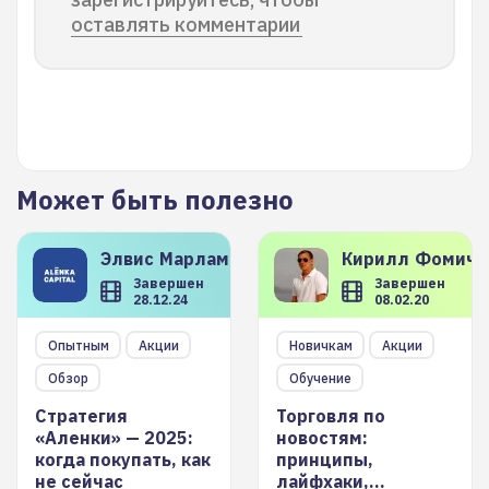
оставлять комментарии
Может быть полезно
Элвис
Марламов
Кирилл
Фомиче
Завершен
Завершен
28.12.24
08.02.20
Опытным
Акции
Новичкам
Акции
Обзор
Обучение
Стратегия
Торговля по
«Аленки» — 2025:
новостям:
когда покупать, как
принципы,
не сейчас
лайфхаки,