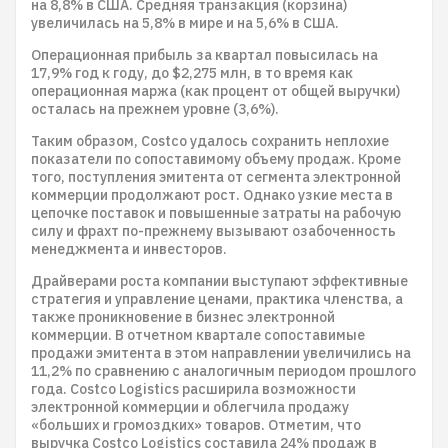
на 8,8% в США. Средняя транзакция (корзина)
увеличилась на 5,8% в мире и на 5,6% в США.
Операционная прибыль за квартал повысилась на
17,9% год к году, до $2,275 млн, в то время как
операционная маржа (как процент от общей выручки)
осталась на прежнем уровне (3,6%).
Таким образом, Costco удалось сохранить неплохие
показатели по сопоставимому объему продаж. Кроме
того, поступления эмитента от сегмента электронной
коммерции продолжают рост. Однако узкие места в
цепочке поставок и повышенные затраты на рабочую
силу и фрахт по-прежнему вызывают озабоченность
менеджмента и инвесторов.
Драйверами роста компании выступают эффективные
стратегия и управление ценами, практика членства, а
также проникновение в бизнес электронной
коммерции. В отчетном квартале сопоставимые
продажи эмитента в этом направлении увеличились на
11,2% по сравнению с аналогичным периодом прошлого
года. Costco Logistics расширила возможности
электронной коммерции и облегчила продажу
«больших и громоздких» товаров. Отметим, что
выручка Costco Logistics составила 24% продаж в