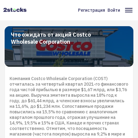
Перейти
к
Регистрация
Войти
Меню
Ос
основному
содержанию
учётной
на
записи
Что ожидать от акций Costco
Wholesale Corporation
пользователя
Компания Costco Wholesale Corporation (COST)
отчиталась за четвертый квартал 2021-го финансового
года чистой прибылью в размере $1,67 млрд, или $3,76
на акцию. Выручка эмитента выросла на 18% год к
году, до $61,44 млрд, а членские взносы увеличились
на 11,6%, до $1,234 млн. Сопоставимые продажи
повысились на 15,5% по сравнению с аналогичным
кварталом прошлого года, отражая улучшение на
14,9%, 19,5% и 15% в США, Канаде и прочих странах
соответственно. Отметим, что посещаемость
магазинов (частота покупок) выросла на 9,2% в мире и