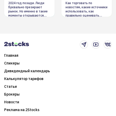
инструменты
2024 год позади. Люди
Как торговать по
буквально презирают
новостям, какие источники
рынок. Но именно в такие
использовать, как
моменты открываются
правильно оценивать
долгосрочные
информацию. Также автор
возможности. Обсудим
покажет краткосрочные и
итоги года и стратегию на
среднесрочные
2025-й
торговые стратегии на
новостном потоке
Главная
Спикеры
Дивидендный календарь
Калькулятор тарифов
Статьи
Брокеры
Новости
Реклама на 2Stocks