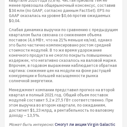
квартале 2020 года (0,8%). Чистая прибыль тем не
менее превзошла общерыночный консенсус, составив
$34 млн (по GAAP, согласно данным FactSet). EPS по
GAAP оказалась на уровне $0,66 против ожидаемых
$0,04.
Слабая динамика выручки по сравнению с предыдущим
кварталом была связана со снижением объема
поставок (4,6 МВт, что на 21% меньше кв/кв), однако
это было частично компенсировано ростом средней
стоимости модулей. В то же время удорожание
конечного продукта не смогло покрыть повышенных
издержек, что негативно сказалось на валовой марже.
Впрочем, в годовом выражении наблюдается обратная
картина: снижение цен на модули на фоне растущей
конкуренции и большей насыщенности рынка
солнечной энергетики.
Менеджмент компании представил прогноз на второй
квартал и полный 2021 год. Общий объем поставок
модулей составит 5,2 и 27,5 ГВт соответственно. При
этом выручка во втором квартале, по ожиданиям,
достигнет $1,23 млрд, а рентабельность по валовому
доходу – 13,5%.
Может быть интересно:
Смогут ли акции Virgin Galactic