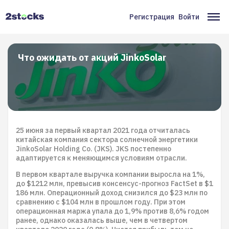
Перейти
к
Регистрация
Войти
Меню
Ос
основному
содержанию
учётной
на
записи
Что ожидать от акций JinkoSolar
пользователя
25 июня за первый квартал 2021 года отчиталась
китайская компания сектора солнечной энергетики
JinkoSolar Holding Co. (JKS). JKS постепенно
адаптируется к меняющимся условиям отрасли.
В первом квартале выручка компании выросла на 1%,
до $1212 млн, превысив консенсус-прогноз FactSet в $1
186 млн. Операционный доход снизился до $23 млн по
сравнению с $104 млн в прошлом году. При этом
операционная маржа упала до 1,9% против 8,6% годом
ранее, однако оказалась выше, чем в четвертом