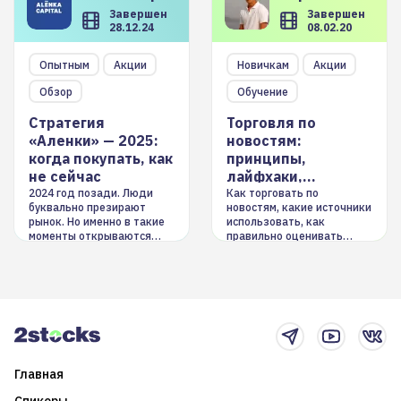
Завершен
Завершен
28.12.24
08.02.20
Опытным
Акции
Новичкам
Акции
Обзор
Обучение
Стратегия
Торговля по
«Аленки» — 2025:
новостям:
когда покупать, как
принципы,
не сейчас
лайфхаки,
инструменты
2024 год позади. Люди
Как торговать по
буквально презирают
новостям, какие источники
рынок. Но именно в такие
использовать, как
моменты открываются
правильно оценивать
долгосрочные
информацию. Также автор
возможности. Обсудим
покажет краткосрочные и
итоги года и стратегию на
среднесрочные
2025-й
торговые стратегии на
новостном потоке
Главная