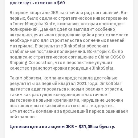
достигнуть отметки в $60
В первом квартале JKS заключила ряд соглашений. Во-
первых, было сделано стратегическое инвестирование
в Inner Mongolia Xinte, компанию, которая производит
поликремний. Данная сделка выглядит особенно
актуально, учитывая продолжающийся рост стоимости
необходимого для строительства солнечных панелей
материала. В результате JinkoSolar обеспечит
стабильные поставки поликремния. Во-вторых, было
подписано стратегическое соглашение с China COSCO
Shipping Corporation, что в перспективе улучшит
качество транспортировки продукции JinkoSolar.
Таким образом, компания представила достойные
результаты за первый квартал 2021 года. JinkoSolar
пытается адаптироваться к новым реалиям отрасли,
таким как растущая конкуренция и частичное
вытеснение новыми компаниями, нарушение цепочки
поставок и вытекающий из этого рост издержек.
Отчетность компании за прошедший период оцениваем
нейтрально.
Целевая цена по акциям JKS – $37,05 за бумагу.