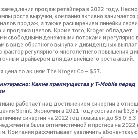
замедления продаж ретейлера в 2022 году. Несмо
емпы роста выручки, компания активно занимается
налов продаж, а также расширением линейки серви
 и продажа цветов. Кроме того, Kroger обладает
ми свободными денежными потоками и регулярно 
ам в виде обратного выкупа и дивидендных выплат
то фактор регулярного многолетнего повышения д
точным драйвером для дальнейшего роста акций.
 цена по акциям The Kroger Co – $57.
интересно: Какие преимущества у T-Mobile перед
ми
тивно работает над достижением синергии в отнош
ения Sprint. Экономия в 2021 году составила $3,8 
еличине синергии на 2022 год повышен до $5,0-5,3
неджмента была оптимистичной и прогноз на 2022 
м. Компания рассчитывает увеличить абонентскую 