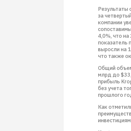
Результаты 
за четверты
компании уве
сопоставимы
4,0%, что н
показатель 
выросли на 1
что также о
Общий объем
млрд до $33,
прибыль Kro
без учета то
прошлого г
Как отметил
преимуществ
инвестициям