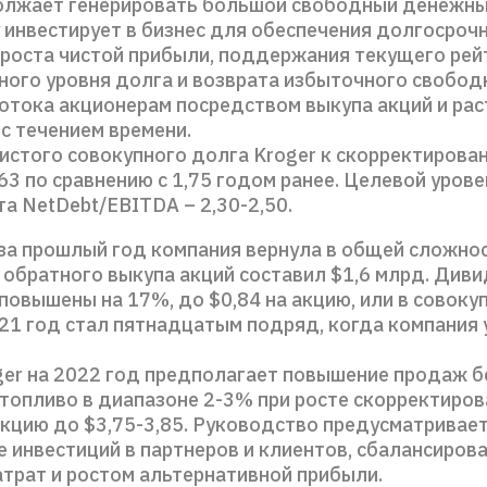
олжает генерировать большой свободный денежны
 инвестирует в бизнес для обеспечения долгосроч
 роста чистой прибыли, поддержания текущего рей
ного уровня долга и возврата избыточного свобод
отока акционерам посредством выкупа акций и ра
с течением времени.
истого совокупного долга Kroger к скорректирова
63 по сравнению с 1,75 годом ранее. Целевой урове
а NetDebt/EBITDA – 2,30-2,50.
за прошлый год компания вернула в общей сложнос
 обратного выкупа акций составил $1,6 млрд. Див
повышены на 17%, до $0,84 на акцию, или в совоку
021 год стал пятнадцатым подряд, когда компания
ger на 2022 год предполагает повышение продаж б
 топливо в диапазоне 2-3% при росте скорректиров
акцию до $3,75-3,85. Руководство предусматривае
 инвестиций в партнеров и клиентов, сбалансирова
атрат и ростом альтернативной прибыли.