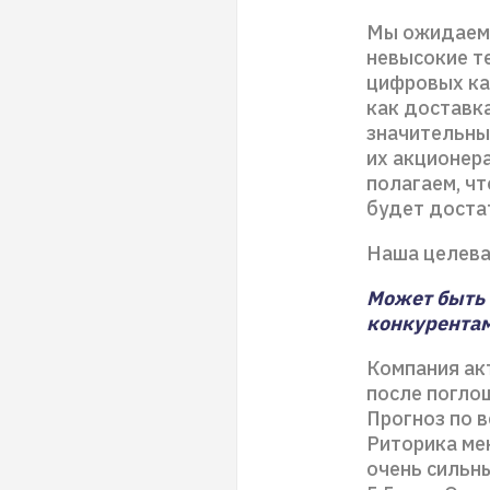
Мы ожидаем 
невысокие т
цифровых ка
как доставка
значительны
их акционер
полагаем, ч
будет доста
Наша целевая
Может быть 
конкурента
Компания ак
после поглощ
Прогноз по в
Риторика ме
очень сильны