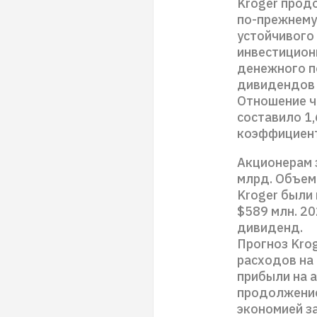
Kroger прод
по-прежнему
устойчивого
инвестицион
денежного п
дивидендов 
Отношение ч
составило 1,
коэффициент
Акционерам 
млрд. Объем
Kroger были 
$589 млн. 2
дивиденд.
Прогноз Kro
расходов на
прибыли на 
продолжение
экономией з