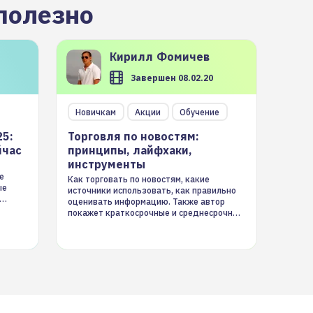
полезно
Кирилл
Фомичев
Завершен 08.02.20
Новичкам
Акции
Обучение
25:
Торговля по новостям:
йчас
принципы, лайфхаки,
инструменты
е
Как торговать по новостям, какие
ые
источники использовать, как правильно
оценивать информацию. Также автор
покажет краткосрочные и среднесрочные
торговые стратегии на новостном потоке