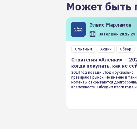
Может быть 
Элвис
Марламов
Завершен 28.12.24
Опытным
Акции
Обзор
Стратегия «Аленки» — 20
когда покупать, как не се
2024 год позади. Люди буквально
презирают рынок. Но именно в таки
моменты открываются долгосрочн
возможности. Обсудим итоги года и
стратегию на 2025-й