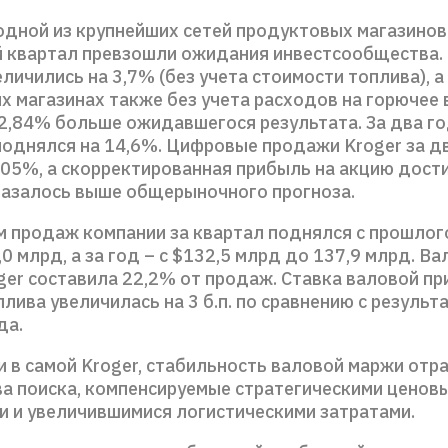
одной из крупнейших сетей продуктовых магазинов 
й квартал превзошли ожидания инвестсообщества
личились на 3,7% (без учета стоимости топлива), 
х магазинах также без учета расходов на горючее 
а 2,84% больше ожидавшегося результата. За два г
поднялся на 14,6%. Цифровые продажи Kroger за д
05%, а скорректированная прибыль на акцию дости
казалось выше общерыночного прогноза.
 продаж компании за квартал поднялся с прошлог
0 млрд, а за год – с $132,5 млрд до 137,9 млрд. Ва
ger составила 22,2% от продаж. Ставка валовой п
плива увеличилась на 3 б.п. по сравнению с результ
ода.
и в самой Kroger, стабильность валовой маржи отр
а поиска, компенсируемые стратегическими ценов
и и увеличившимися логистическими затратами.