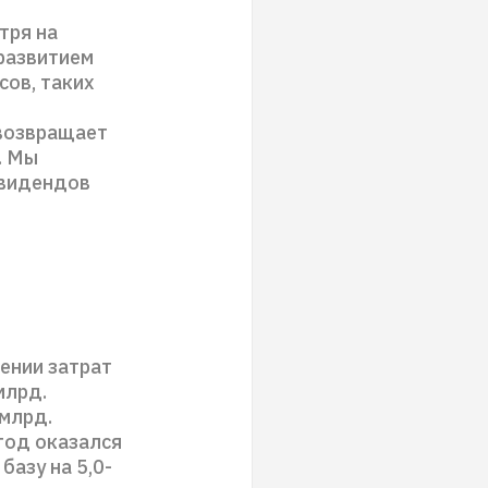
тря на
 развитием
сов, таких
возвращает
. Мы
ивидендов
ении затрат
млрд.
 млрд.
год оказался
базу на 5,0-