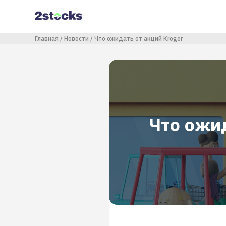
Перейти
к
основному
содержанию
Строка навигации
Главная
Новости
Что ожидать от акций Kroger
Что ожид