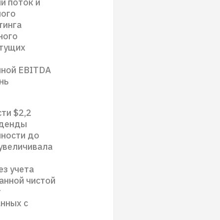
й поток и
ного
тинга
ного
стущих
нной EBITDA
нь
ти $2,2
иденды
пности до
 увеличивала
ез учета
анной чистой
т
нных с