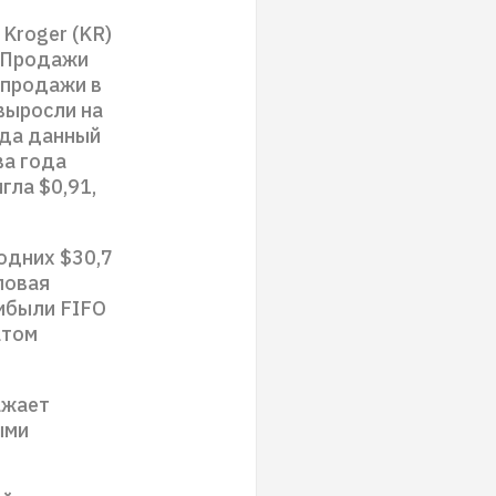
Kroger (KR)
. Продажи
а продажи в
выросли на
ода данный
ва года
гла $0,91,
одних $30,7
ловая
рибыли FIFO
атом
ажает
ыми