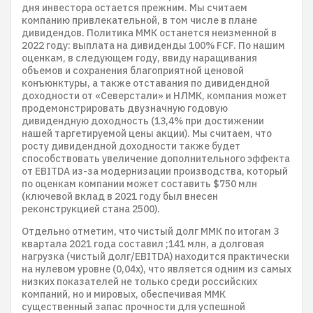
дня инвестора остается прежним. Мы считаем
компанию привлекательной, в том числе в плане
дивидендов. Политика ММК останется неизменной в
2022 году: выплата на дивиденды 100% FCF. По нашим
оценкам, в следующем году, ввиду наращивания
объемов и сохранения благоприятной ценовой
конъюнктуры, а также отставания по дивидендной
доходности от «Северстали» и НЛМК, компания может
продемонстрировать двузначную годовую
дивидендную доходность (13,4% при достижении
нашей таргетируемой цены акции). Мы считаем, что
росту дивидендной доходности также будет
способствовать увеличение дополнительного эффекта
от EBITDA из-за модернизации производства, который
по оценкам компании может составить $750 млн
(ключевой вклад в 2021 году был внесен
реконструкцией стана 2500).
Отдельно отметим, что чистый долг ММК по итогам 3
квартала 2021 года составил ;141 млн, а долговая
нагрузка (чистый долг/EBITDA) находится практически
на нулевом уровне (0,04х), что является одним из самых
низких показателей не только среди российских
компаний, но и мировых, обеспечивая ММК
существенный запас прочности для успешной