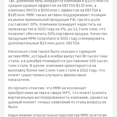
Так, доменная печь обойдется компании в $1075 млн со
среднегодовым эффектом на EBITDA $135 млн, а
комплекс МНЛЗ в $550 млн с эффектом на EBITDA в
$185 млн. ММК также активно поддерживает позиции
на рынке премиальной продукции РФ, где его доля
составляет 30%. Компания планирует нарастить на
производство в 2022 году на 4%, до 12,3 млн тонн, что
позволит обеспечить 50% портфеля продаж. Качество
продукции ММК позволило в 2021 году сгенерировать
дополнительные $15 млн долл. EBITDA.
Несколько слов также было сказано о турецком
активе ММК, который в ноябре выпустил 80 тысяч тонн
стали, а в декабре планируется достижение 100 тысяч
тонн стали. В целом, компания ориентируется на
выплавку более чем 1 млн тонн стали в 2022 году, что
может существенно улучшить финансовые
показатели.
Из прочего отметим, что ММК не исключает
приобретение актива в сфере ЖРС, что может усилить
вертикальную интегрированность компании, однако на
данный момент точных заявлений по этому вопросу не
было.
Наше мнение относительно перспектив ММК по итогам