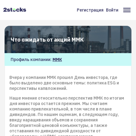
Перейти
к
Регистрация
Войти
Меню
Ос
основному
содержанию
учётной
на
записи
Что ожидать от акций ММК
пользователя
Профиль компании:
ММК
Вчера у компании ММК прошел День инвестора, где
было выделено две основные темы: политика ESG и
перспективы капвложений.
Наше мнение относительно перспектив ММК по итогам
дня инвестора остается прежним. Мы считаем
компанию привлекательной, в том числе в плане
дивидендов. По нашим оценкам, в следующем году,
ввиду наращивания объемов и сохранения
благоприятной ценовой конъюнктуры, а также
отставания по дивидендной доходности от