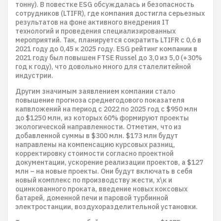
тонну). В повестке ESG обсуждалась и безопасность
сотрудников (LTIFR), где компания достигла серьезных
результатов на фоне активного внедрения IT
технологий и проведения специализированных
мероприятий. Так, планируется сократить LTIFR с 0,6 в
2021 году до 0,45 к 2025 году. ESG рейтинг компании в
2021 году был повышен FTSE Russel до 3,0 из 5,0 (+30%
год к году), что довольно много для сталелитейной
индустрии.
Другим значимым заявлением компании стало
повышение прогноза среднегодового показателя
капвложений на период с 2022 по 2025 год с $950 млн
до $1250 млн, из которых 60% формируют проекты
экологической направленности. Отметим, что из
добавленной суммы в $300 млн. $173 млн будут
направлены на компенсацию курсовых разниц,
корректировку стоимости согласно проектной
документации, ускорение реализации проектов, а $127
млн – на новые проекты. Они будут включать в себя
новый комплекс по производству жести, х\к и
оцинкованного проката, введение новых коксовых
батарей, доменной печи и паровой турбинной
электростанции, воздухоразделительной установки.