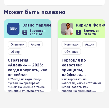
Может быть полезно
Элвис
Марламов
Кирилл
Фомиче
Завершен
Завершен
28.12.24
08.02.20
Опытным
Акции
Новичкам
Акции
Обзор
Обучение
Стратегия
Торговля по
«Аленки» — 2025:
новостям:
когда покупать, как
принципы,
не сейчас
лайфхаки,
инструменты
2024 год позади. Люди
Как торговать по
буквально презирают
новостям, какие источники
рынок. Но именно в такие
использовать, как
моменты открываются
правильно оценивать
долгосрочные
информацию. Также автор
возможности. Обсудим
покажет краткосрочные и
итоги года и стратегию на
среднесрочные
2025-й
торговые стратегии на