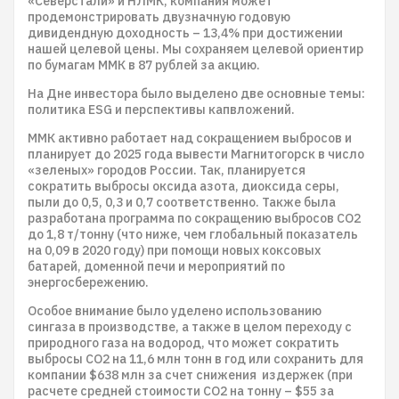
«Северстали» и НЛМК, компания может
продемонстрировать двузначную годовую
дивидендную доходность – 13,4% при достижении
нашей целевой цены. Мы сохраняем целевой ориентир
по бумагам ММК в 87 рублей за акцию.
На Дне инвестора было выделено две основные темы:
политика ESG и перспективы капвложений.
ММК активно работает над сокращением выбросов и
планирует до 2025 года вывести Магнитогорск в число
«зеленых» городов России. Так, планируется
сократить выбросы оксида азота, диоксида серы,
пыли до 0,5, 0,3 и 0,7 соответственно. Также была
разработана программа по сокращению выбросов СО2
до 1,8 т/тонну (что ниже, чем глобальный показатель
на 0,09 в 2020 году) при помощи новых коксовых
батарей, доменной печи и мероприятий по
энергосбережению.
Особое внимание было уделено использованию
сингаза в производстве, а также в целом переходу с
природного газа на водород, что может сократить
выбросы СО2 на 11,6 млн тонн в год или сохранить для
компании $638 млн за счет снижения издержек (при
расчете средней стоимости СО2 на тонну – $55 за