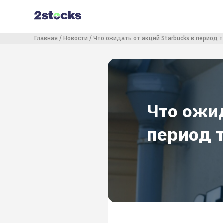
Перейти
к
основному
содержанию
Строка навигации
Главная
Новости
Что ожидать от акций Starbucks в период 
Что ожид
период 