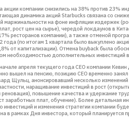
да акции компании снизились на 38% против 23% ин
тающая динамика акций Starbucks связана со сниж
й маржинальности на фоне инфляции издержек (ро
лат, рост цен на сырье), чередой локдаунов в Кита
17% ресторанов компании), а также отменой прогр
2 года (по итогам 1 квартала было выкуплено акци
,8% от капитализации). Отмена buyback была обос
м необходимостью дополнительных инвестиций в 
 начале апреля текущего года CEO компании Кевин
нно вышел на пенсию, позицию CEO временно занял
вард Щульц, анонсировавший несколько изменений 
частности, наращивание инвестиций в рост (открыт
и реновация), повышение качества и удержание тр
ст заработных плат, обучение). Более детальная 
о инвестиций и изменения стратегии компании буд
на в рамках Дня инвестора, который планируется п