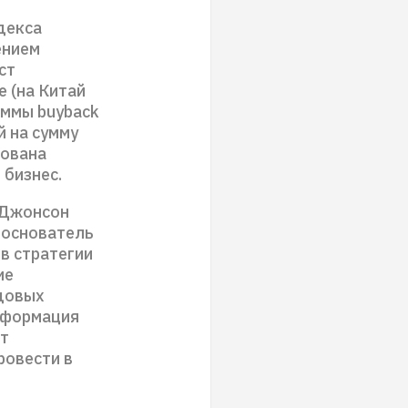
декса
ением
ст
е (на Китай
аммы buyback
й на сумму
нована
бизнес.
 Джонсон
 основатель
в стратегии
ие
удовых
информация
ет
ровести в