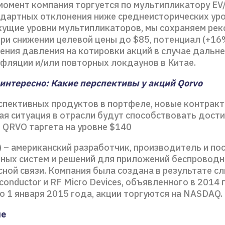
момент компания торгуется по мультипликатору EV
андартных отклонения ниже среднеисторических уро
кущие уровни мультипликаторов, мы сохраняем ре
при снижении целевой цены до $85, потенциал (+16
нения давления на котировки акций в случае дальн
нфляции и/или повторных локдаунов в Китае.
интересно: Какие перспективы у акций Qorvo
спективных продуктов в портфеле, новые контракт
ая ситуация в отрасли будут способствовать дост
 QRVO таргета на уровне $140
) – американский разработчик, производитель и п
ных систем и решений для приложений беспроводн
ной связи. Компания была создана в результате с
iconductor и RF Micro Devices, объявленного в 2014 
о 1 января 2015 года, акции торгуются на NASDAQ.
ие