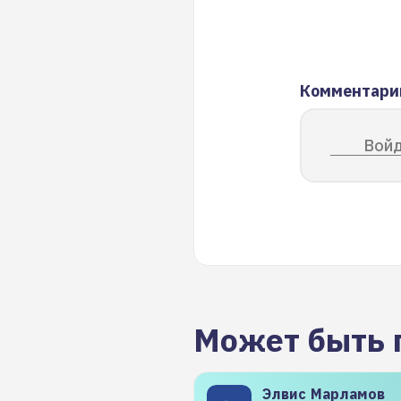
Комментари
Войд
Может быть 
Элвис
Марламов