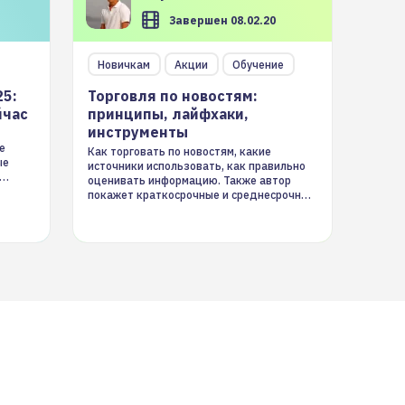
Завершен 08.02.20
Новичкам
Акции
Обучение
25:
Торговля по новостям:
йчас
принципы, лайфхаки,
инструменты
е
Как торговать по новостям, какие
ые
источники использовать, как правильно
оценивать информацию. Также автор
покажет краткосрочные и среднесрочные
торговые стратегии на новостном потоке