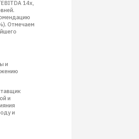
/EBITDA 14х,
вней.
комендацию
%). Отмечаем
ейшего
ы и
ижению
оставщик
ой и
лияния
году и