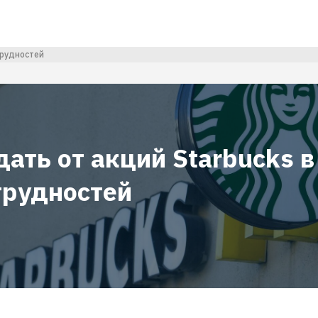
трудностей
ать от акций Starbucks в
трудностей