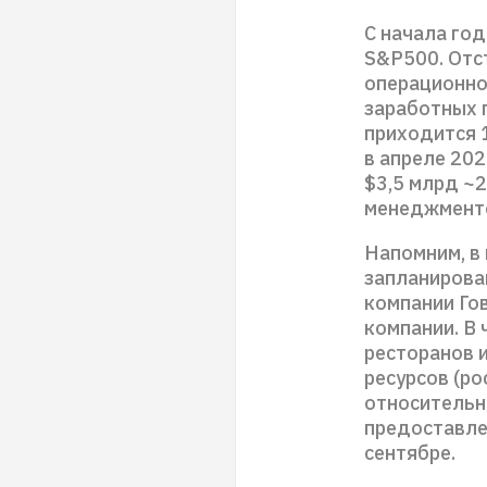
С начала го
S&P500. Отс
операционно
заработных п
приходится 
в апреле 202
$3,5 млрд ~2
менеджменто
Напомним, в
запланирова
компании Го
компании. В 
ресторанов 
ресурсов (ро
относительн
предоставле
сентябре.