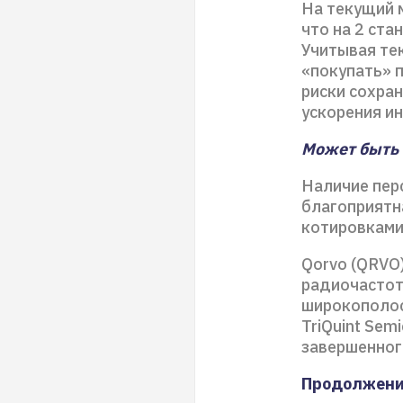
На текущий 
что на 2 ст
Учитывая те
«покупать» 
риски сохра
ускорения и
Может быть 
Наличие пер
благоприятн
котировками
Qorvo (QRVO
радиочастот
широкополос
TriQuint Sem
завершенног
Продолжен