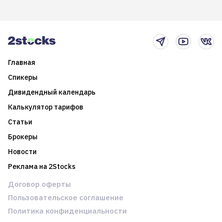
возможности. Обсудим
покажет краткосрочные и
итоги года и стратегию на
среднесрочные
2025-й
торговые стратегии на
новостном потоке
Главная
Спикеры
Дивидендный календарь
Калькулятор тарифов
Статьи
Брокеры
Новости
Реклама на 2Stocks
Договор оферты
Пользовательское соглашение
Политика конфиденциальности