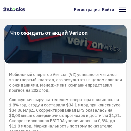
Перейти
к
Регистрация
Войти
Меню
Ос
основному
содержанию
учётной
на
записи
Что ожидать от акций Verizon
пользователя
Мобильный оператор Verizon (VZ) успешно отчитался
за четвертый квартал, его результаты в целом совпали
с ожиданиями. Менеджмент компании представил
прогноз на 2022 год.
Совокупная выручка телеком-оператора снизилась на
1,8% год к году и составила $34,1 млрд при консенсусе
$34,06 млрд. Скорректированная EPS оказалась на
$0,03 выше общерыночных прогнозов и достигла $1,31.
Скорректированная EBITDA увеличилась на 0,3%, до
$11,8 млрд. Маржинальность по этому показателю