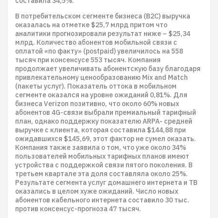
составила 34,5%.
В потребительском сегменте бизнеса (B2C) выручка
оказалась на отметке $25,7 млрд притом что
аналитики прогнозировали результат ниже – $25,34
млрд. Количество абонентов мобильной связи с
оплатой «по факту» (postpaid) увеличилось на 558
тысяч при консенсусе 553 тысяч. Компания
продолжает увеличивать абонентскую базу благодаря
привлекательному ценообразованию Mix and Match
(пакеты услуг). Показатель оттока в мобильном
сегменте оказался на уровне ожиданий 0,81%. Для
бизнеса Verizon позитивно, что около 60% новых
абонентов 4G-связи выбрали премиальный тарифный
план, однако поддержку показателю ARPA- средней
выручке с клиента, которая составила $144,88 при
ожидавшихся $145,69, этот фактор не сумел оказать.
Компания также заявила о том, что уже около 34%
пользователей мобильных тарифных планов имеют
устройства с поддержкой связи пятого поколения. В
третьем квартале эта доля составляла около 25%.
Результате сегмента услуг домашнего интернета и ТВ
оказались в целом хуже ожиданий. Число новых
абонентов кабельного интернета составило 30 тыс.
против консенсус-прогноза 47 тысяч.