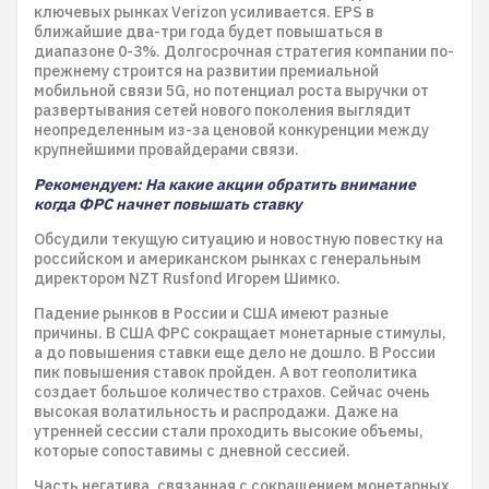
ключевых рынках Verizon усиливается. EPS в
ближайшие два-три года будет повышаться в
диапазоне 0-3%. Долгосрочная стратегия компании по-
прежнему строится на развитии премиальной
мобильной связи 5G, но потенциал роста выручки от
развертывания сетей нового поколения выглядит
неопределенным из-за ценовой конкуренции между
крупнейшими провайдерами связи.
Рекомендуем: На какие акции обратить внимание
когда ФРС начнет повышать ставку
Обсудили текущую ситуацию и новостную повестку на
российском и американском рынках с генеральным
директором NZT Rusfond Игорем Шимко.
Падение рынков в России и США имеют разные
причины. В США ФРС сокращает монетарные стимулы,
а до повышения ставки еще дело не дошло. В России
пик повышения ставок пройден. А вот геополитика
создает большое количество страхов. Сейчас очень
высокая волатильность и распродажи. Даже на
утренней сессии стали проходить высокие объемы,
которые сопоставимы с дневной сессией.
Часть негатива, связанная с сокращением монетарных