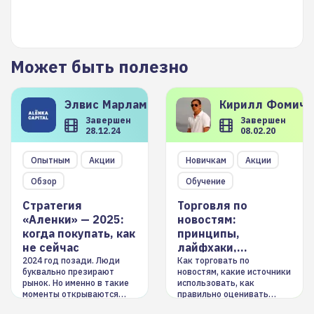
Может быть полезно
Элвис
Марламов
Кирилл
Фомиче
Завершен
Завершен
28.12.24
08.02.20
Опытным
Акции
Новичкам
Акции
Обзор
Обучение
Стратегия
Торговля по
«Аленки» — 2025:
новостям:
когда покупать, как
принципы,
не сейчас
лайфхаки,
инструменты
2024 год позади. Люди
Как торговать по
буквально презирают
новостям, какие источники
рынок. Но именно в такие
использовать, как
моменты открываются
правильно оценивать
долгосрочные
информацию. Также автор