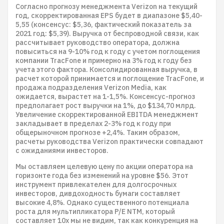
Согласно прогнозу менеджмента Verizon на текущий
год, скорректированная EPS будет в диапазоне $5,40-
5,55 (консенсус: $5,36, фактический показатель за
2021 год: $5,39). Выручка от беспроводной связи, как
рассчитывает руководство оператора, должна
повыситься на 9-10% год к году с учетом поглощения
компании TracFone и примерно на 3% год к году без
учета этого фактора. Консолидированная выручка, в
расчет которой принимается и поглощение TracFone, и
продажа подразделения Verizon Media, как
ожидается, вырастет на 1-1,5%. Консенсус-прогноз
предполагает рост выручки на 1%, до $134,70 млрд.
Увеличение скорректированной EBITDA менеджмент
закладывает в пределах 2-3% год к году при
общерыночном прогнозе +2,4%. Таким образом,
расчеты руководства Verizon практически совпадают
с ожиданиями инвесторов.
Мы оставляем целевую цену по акции оператора на
горизонте года без изменений на уровне $56. Этот
инструмент привлекателен для долгосрочных
инвесторов, дивдоходность бумаги составляет
высокие 4,8%. Однако существенного потенциала
роста для мультипликатора P/E NTM, который
составляет 10х мы не видим, так как конкуренция на