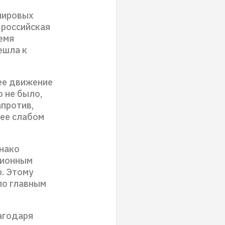
 мировых
 российская
емя
ешла к
ее движение
 не было,
апротив,
лее слабом
днако
ционным
. Этому
по главным
агодаря