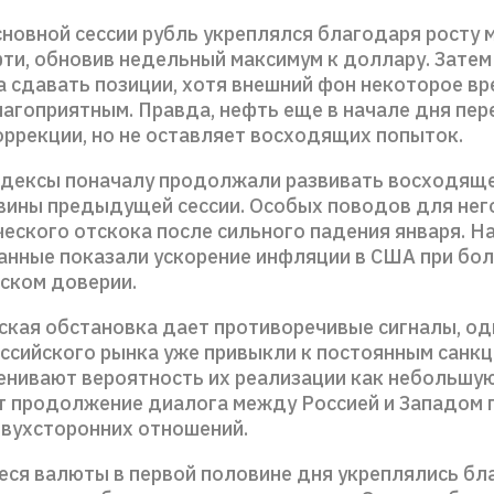
сновной сессии рубль укреплялся благодаря росту
фти, обновив недельный максимум к доллару. Затем
а сдавать позиции, хотя внешний фон некоторое вр
лагоприятным. Правда, нефть еще в начале дня пер
оррекции, но не оставляет восходящих попыток.
дексы поначалу продолжали развивать восходящ
вины предыдущей сессии. Особых поводов для него
еского отскока после сильного падения января. Н
анные показали ускорение инфляции в США при бо
ском доверии.
ская обстановка дает противоречивые сигналы, о
оссийского рынка уже привыкли к постоянным санк
ценивают вероятность их реализации как небольшую
т продолжение диалога между Россией и Западом 
вухсторонних отношений.
ся валюты в первой половине дня укреплялись бл