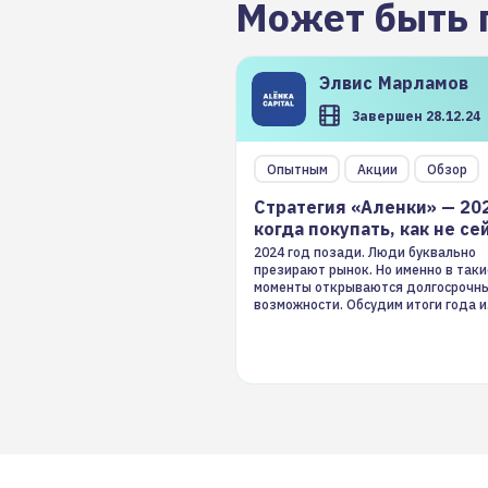
Может быть 
Элвис
Марламов
Завершен 28.12.24
Опытным
Акции
Обзор
Стратегия «Аленки» — 20
когда покупать, как не се
2024 год позади. Люди буквально
презирают рынок. Но именно в таки
моменты открываются долгосрочн
возможности. Обсудим итоги года и
стратегию на 2025-й