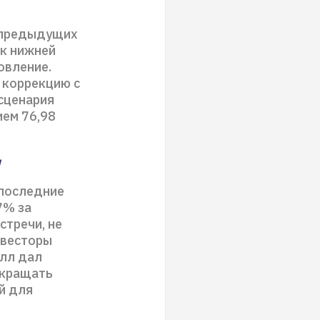
 предыдущих
 к нижней
овление.
 коррекцию с
 сценария
ием 76,98
и
 последние
7% за
стречи, не
нвесторы
элл дал
окращать
й для