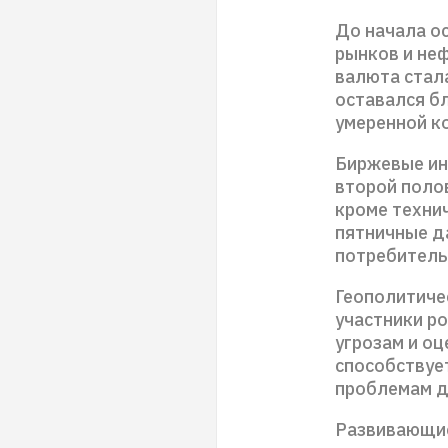
До начала о
рынков и не
валюта стал
оставался б
умеренной к
Биржевые ин
второй поло
кроме технич
пятничные д
потребитель
Геополитиче
участники р
угрозам и о
способствуе
проблемам д
Развивающие