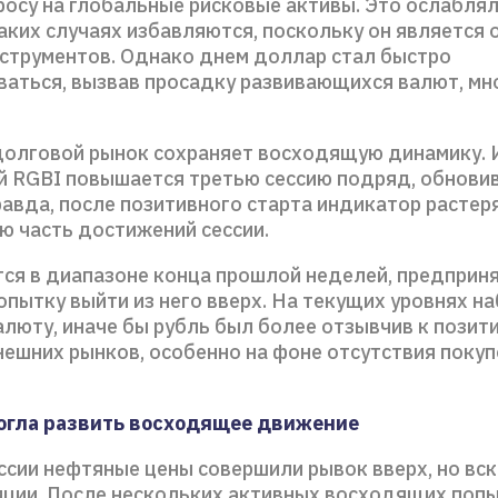
росу на глобальные рисковые активы. Это ослаблял
аких случаях избавляются, поскольку он является 
струментов. Однако днем доллар стал быстро
ваться, вызвав просадку развивающихся валют, мн
долговой рынок сохраняет восходящую динамику. 
й RGBI повышается третью сессию подряд, обнови
равда, после позитивного старта индикатор растер
ю часть достижений сессии.
тся в диапазоне конца прошлой неделей, предприн
опытку выйти из него вверх. На текущих уровнях н
алюту, иначе бы рубль был более отзывчив к пози
нешних рынков, особенно на фоне отсутствия покуп
огла развить восходящее движение
ссии нефтяные цены совершили рывок вверх, но вск
иции. После нескольких активных восходящих поп