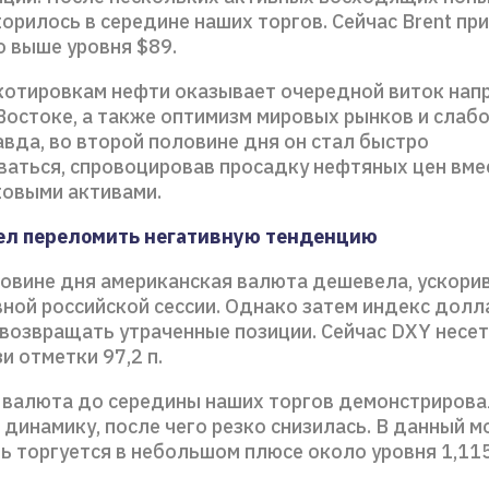
орилось в середине наших торгов. Сейчас Brent пр
о выше уровня $89.
отировкам нефти оказывает очередной виток нап
Востоке, а также оптимизм мировых рынков и слаб
вда, во второй половине дня он стал быстро
ваться, спровоцировав просадку нефтяных цен вме
ковыми активами.
ел переломить негативную тенденцию
ловине дня американская валюта дешевела, ускорив
ной российской сессии. Однако затем индекс долл
 возвращать утраченные позиции. Сейчас DXY несе
и отметки 97,2 п.
 валюта до середины наших торгов демонстрирова
динамику, после чего резко снизилась. В данный м
ь торгуется в небольшом плюсе около уровня 1,115