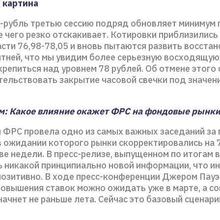
 картина
-рубль третью сессию подряд обновляет минимум
е чего резко отскакивает. Котировки приблизились
сти 76,98-78,05 и вновь пытаются развить восстан
ятней, что мы увидим более серьезную восходящую
репиться над уровнем 78 рублей. Об отмене этого
тельствовать закрытие часовой свечки под значен
: Какое влияние окажет ФРС на фондовые рынк
я ФРС провела одно из самых важных заседаний за
 в ожидании которого рынки скорректировались на 
е недели. В пресс-релизе, выпущенном по итогам в
 никакой принципиально новой информации, что и
позитивно. В ходе пресс-конференции Джером Пау
 повышения ставок можно ожидать уже в марте, а с
ачнет не раньше лета. Сейчас это базовый сценари