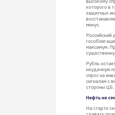
высокому сп
которого в т
защитных ин
восстанавли
минус.
Российский 
гособлигаци
максимум. П
существенну
Рубль остае
неудачную п
спрос на инв
сигналам с в
стороны ЦБ.
Нефть не см
На старте се
сдавать поз