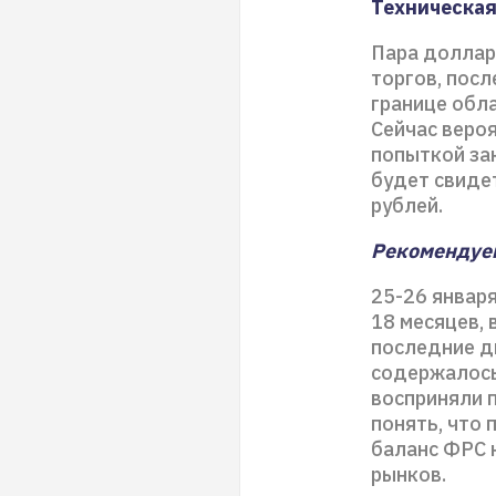
Техническая
Пара доллар
торгов, посл
границе обла
Сейчас веро
попыткой зак
будет свиде
рублей.
Рекомендуем
25-26 январ
18 месяцев,
последние дв
содержалось
восприняли 
понять, что
баланс ФРС н
рынков.