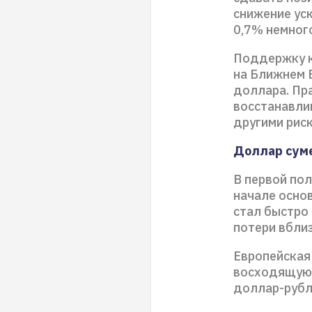
снижение уск
0,7% немног
Поддержку к
на Ближнем 
доллара. Пра
восстанавли
другими рис
Доллар сум
В первой по
начале основ
стал быстро
потери вблиз
Европейская
восходящую 
доллар-рубл