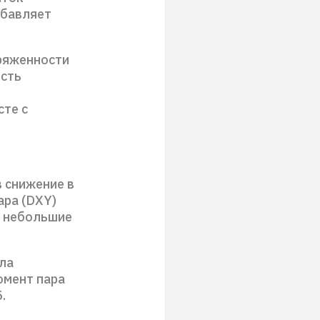
ибавляет
ряженности
ость
сте с
 снижение в
ара (DXY)
т небольшие
ла
омент пара
.