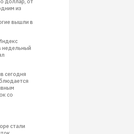
о доллар, от
одним из
огие вышли в
Индекс
в недельный
ял
яв сегодня
аблюдается
тивным
ок со
оре стали
ыток