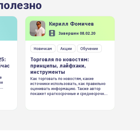
полезно
Кирилл
Фомичев
Завершен 08.02.20
Новичкам
Акции
Обучение
25:
Торговля по новостям:
йчас
принципы, лайфхаки,
инструменты
е
Как торговать по новостям, какие
ые
источники использовать, как правильно
оценивать информацию. Также автор
покажет краткосрочные и среднесрочные
торговые стратегии на новостном потоке