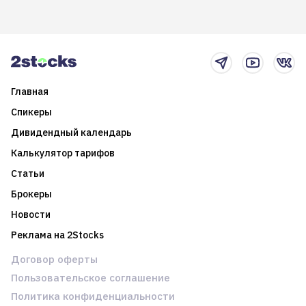
возможности. Обсудим
покажет краткосрочные и
итоги года и стратегию на
среднесрочные
2025-й
торговые стратегии на
новостном потоке
Главная
Спикеры
Дивидендный календарь
Калькулятор тарифов
Статьи
Брокеры
Новости
Реклама на 2Stocks
Договор оферты
Пользовательское соглашение
Политика конфиденциальности