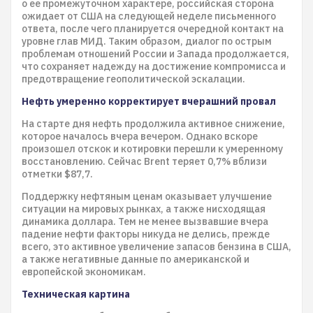
о ее промежуточном характере, российская сторона
ожидает от США на следующей неделе письменного
ответа, после чего планируется очередной контакт на
уровне глав МИД. Таким образом, диалог по острым
проблемам отношений России и Запада продолжается,
что сохраняет надежду на достижение компромисса и
предотвращение геополитической эскалации.
Нефть умеренно корректирует вчерашний провал
На старте дня нефть продолжила активное снижение,
которое началось вчера вечером. Однако вскоре
произошел отскок и котировки перешли к умеренному
восстановлению. Сейчас Brent теряет 0,7% вблизи
отметки $87,7.
Поддержку нефтяным ценам оказывает улучшение
ситуации на мировых рынках, а также нисходящая
динамика доллара. Тем не менее вызвавшие вчера
падение нефти факторы никуда не делись, прежде
всего, это активное увеличение запасов бензина в США,
а также негативные данные по американской и
европейской экономикам.
Техническая картина