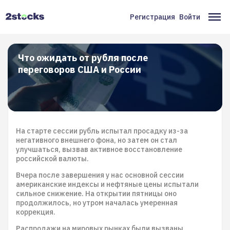
Перейти
к
Регистрация
Войти
Меню
Ос
основному
содержанию
учётной
на
записи
Что ожидать от рубля после
переговоров США и России
пользователя
На старте сессии рубль испытал просадку из-за
негативного внешнего фона, но затем он стал
улучшаться, вызвав активное восстановление
российской валюты.
Вчера после завершения у нас основной сессии
американские индексы и нефтяные цены испытали
сильное снижение. На открытии пятницы оно
продолжилось, но утром началась умеренная
коррекция.
Распродажи на мировых рынках были вызваны