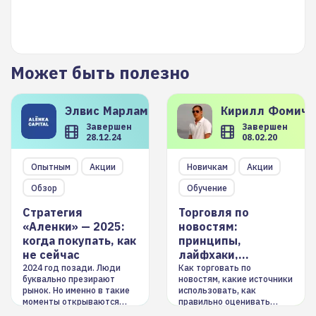
Может быть полезно
Элвис
Марламов
Кирилл
Фомиче
Завершен
Завершен
28.12.24
08.02.20
Опытным
Акции
Новичкам
Акции
Обзор
Обучение
Стратегия
Торговля по
«Аленки» — 2025:
новостям:
когда покупать, как
принципы,
не сейчас
лайфхаки,
инструменты
2024 год позади. Люди
Как торговать по
буквально презирают
новостям, какие источники
рынок. Но именно в такие
использовать, как
моменты открываются
правильно оценивать
долгосрочные
информацию. Также автор