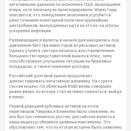
негативными данными по экономике США, вышедшими
вчера, хотя поначалу их проигнорировали. Инвесторы
опасаются, что замедление экономики усугубится
ужесточением монетарной политики крупнейших
центробанков, вынужденных идти на это из-за угрозы
ускорения инфляции.
Развивающиеся валюты в начале дня находились под
давлением бегства инвесторов из рисковых активов.
Однако утром в секторе началось восстановлением,
большинство представителей вышло в плюс, чему
способствовало улучшение ситуации на биржевых
площадках, а также снижение доллара.
Российский долговой рынок продолжает
демонстрировать негативную динамику. На страте
сессии индекс гособлигаций RGBI вновь совершил
рывок вверх, но вскоре стал активно снижаться, выйдя
в минус.
Первой реакцией рублевых активов на итоги
переговоров Лаврова и Блинкена было снижение, но
оно быстро сменилось ростом, российская валюта и
наши индексы обновили дневные максимумы. Это
обусловлено тем, что по итогам встречи было заявлено