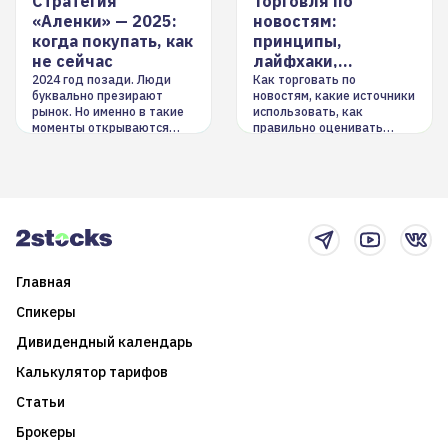
Стратегия
Торговля по
«Аленки» — 2025:
новостям:
когда покупать, как
принципы,
не сейчас
лайфхаки,
инструменты
2024 год позади. Люди
Как торговать по
буквально презирают
новостям, какие источники
рынок. Но именно в такие
использовать, как
моменты открываются
правильно оценивать
долгосрочные
информацию. Также автор
возможности. Обсудим
покажет краткосрочные и
итоги года и стратегию на
среднесрочные
2025-й
торговые стратегии на
новостном потоке
Главная
Спикеры
Дивидендный календарь
Калькулятор тарифов
Статьи
Брокеры