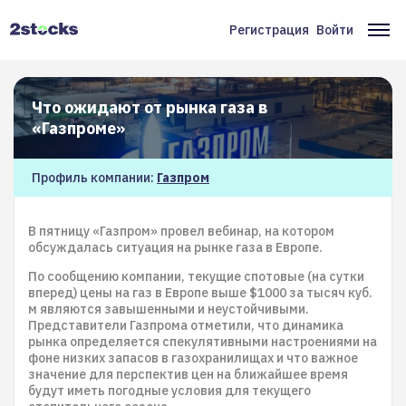
Перейти
к
Регистрация
Войти
Меню
Ос
основному
содержанию
учётной
на
записи
Что ожидают от рынка газа в
пользователя
«Газпроме»
Профиль компании:
Газпром
В пятницу «Газпром» провел вебинар, на котором
обсуждалась ситуация на рынке газа в Европе.
По сообщению компании, текущие спотовые (на сутки
вперед) цены на газ в Европе выше $1000 за тысяч куб.
м являются завышенными и неустойчивыми.
Представители Газпрома отметили, что динамика
рынка определяется спекулятивными настроениями на
фоне низких запасов в газохранилищах и что важное
значение для перспектив цен на ближайшее время
будут иметь погодные условия для текущего