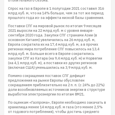
отопительного сезона.
Спрос на газ в Европе в 1 полугодии 2021 составил 316
млрд куб. м, что на 14% больше, чем за тот же период
прошлого года из-за эффекта низкой базы сравнения.
Поставки СПГ на мировой рынок по итогам 9 месяцев
2021 выросли на 22 млрд куб. м с уровня января-
сентября 2020 года. Закупки СПГ странами Азии (в
основном Китаем) увеличились на 26 млрд куб. м,
Европа сократила их на 17,4 млрд куб. м, а в прочих
регионах мира потребление СПГ повысилось на 13,4
млрд куб. м. Больше всего в Европе сократились
закупки СПГ из Катара (на 9,4 млрд куб. м) и Норвегии
(на 4,1 млрд куб. м), а поставки из других регионов
(включая США) уменьшились на 3,9 млрд куб. м.
Помимо сокращения поставок СПГ дефицит
предложения на рынке Европы обусловлен
сокращением приблизительно на 2 п. п. (с 24% до 22%)
доли возобновляемых источников энергии в структуре
выработки электроэнергии по итогам 8М21.
По оценкам «Газпрома», Европе необходимо закачать в
хранилища менее 14 млрд куб. м газа (это менее 2,5%
от годового потребления), чтобы достичь среднего