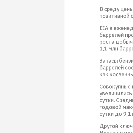
В среду цен
позитивной 
EIA в ежене
баррелей пр
роста добычи
1,1 млн барр
Запасы бензи
баррелей со
как косвенны
Совокупные 
увеличились 
сутки. Сред
годовой макс
сутки до 9,1
Другой ключ
Ирана по яд