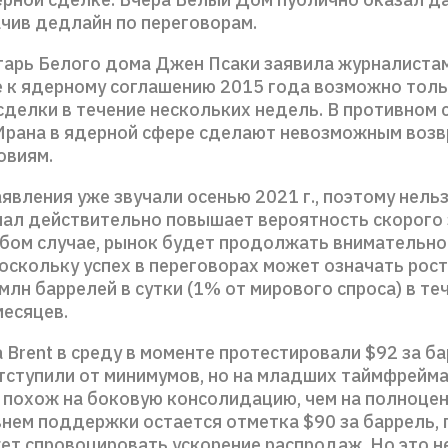
ачив дедлайн по переговорам.
тарь Белого дома Джен Псаки заявила журналистам
 к ядерному соглашению 2015 года возможно толь
сделки в течение нескольких недель. В противном 
Ирана в ядерной сфере сделают невозможным возв
овиям.
вления уже звучали осенью 2021 г., поэтому нельз
гнал действительно повышает вероятность скорого
юбом случае, рынок будет продолжать внимательно
оскольку успех в переговорах может означать рост
млн баррелей в сутки (1% от мирового спроса) в те
месяцев.
Brent в среду в моменте протестировали $92 за ба
тступили от минимумов, но на младших таймфрейма
 похож на боковую консолидацию, чем на полноцен
нем поддержки остается отметка $90 за баррель, 
ет спровоцировать ускорение распродаж. Но это н