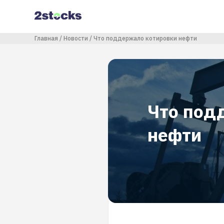
Перейти
к
основному
содержанию
Строка навигации
Главная
Новости
Что поддержало котировки нефти
Что под
нефти