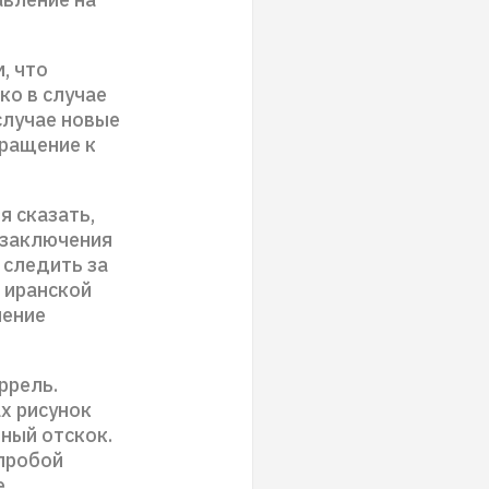
, что
ко в случае
случае новые
ращение к
я сказать,
 заключения
 следить за
 иранской
чение
ррель.
х рисунок
ный отскок.
пробой
е