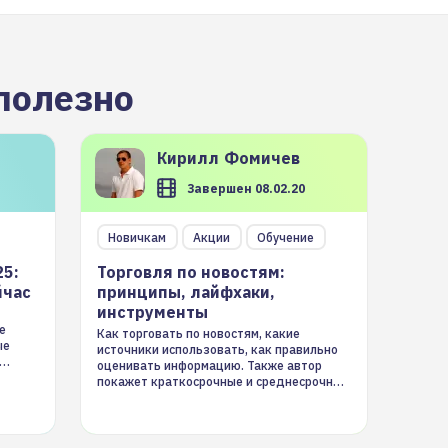
полезно
Кирилл
Фомичев
Завершен 08.02.20
Новичкам
Акции
Обучение
25:
Торговля по новостям:
йчас
принципы, лайфхаки,
инструменты
е
Как торговать по новостям, какие
ые
источники использовать, как правильно
оценивать информацию. Также автор
покажет краткосрочные и среднесрочные
торговые стратегии на новостном потоке