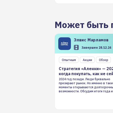
Может быть 
Элвис
Марламов
Завершен 28.12.24
Опытным
Акции
Обзор
Стратегия «Аленки» — 20
когда покупать, как не се
2024 год позади. Люди буквально
презирают рынок. Но именно в таки
моменты открываются долгосрочн
возможности. Обсудим итоги года и
стратегию на 2025-й