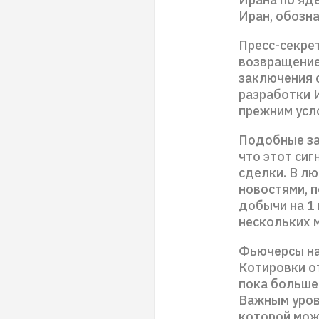
Иран, обозн
Пресс-секре
возвращение
заключения 
разработки 
прежним усл
Подобные зая
что этот си
сделки. В л
новостями, п
добычи на 1 
нескольких 
Фьючерсы на 
Котировки о
пока больше
Важным уров
которой мож