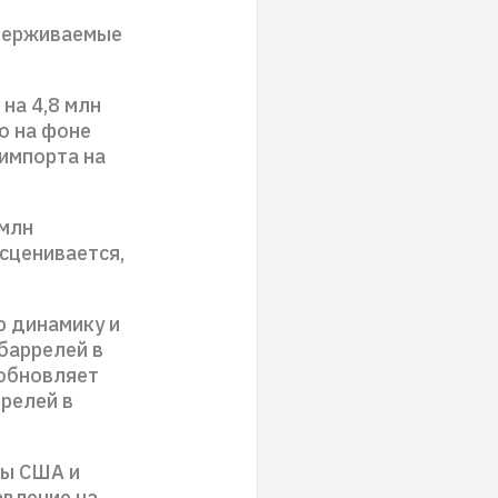
ддерживаемые
на 4,8 млн
о на фоне
 импорта на
 млн
сценивается,
 динамику и
 баррелей в
 обновляет
ррелей в
ры США и
авление на