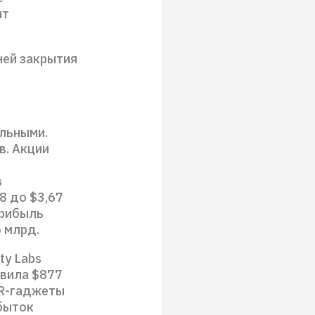
ит
ней закрытия
льными.
в. Акции
в
8 до $3,67
прибыль
 млрд.
ty Labs
авила $877
VR-гаджеты
убыток