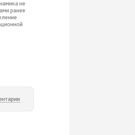
намика не
ами ранее
еление
ационной
ентарии