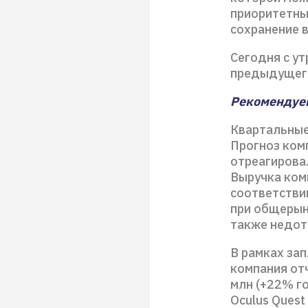
приоритетны
сохранение в
Сегодня с ут
предыдущего 
Рекомендуем
Квартальные
Прогноз ком
отреагирова
Выручка комп
соответствии
при общерын
также недотя
В рамках зап
компания от
млн (+22% г
Oculus Ques