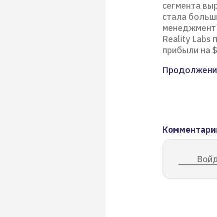
сегмента выр
стала больш
менеджмент 
Reality Lab
прибыли на $
Продолжени
Комментари
Войд