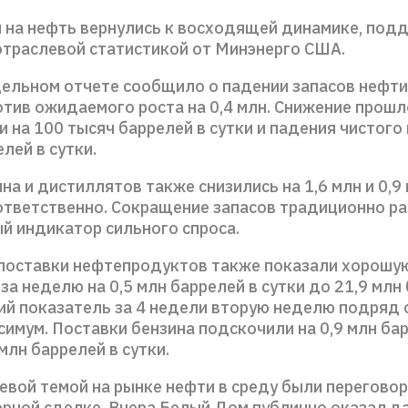
ы на нефть вернулись к восходящей динамике, по
отраслевой статистикой от Минэнерго США.
дельном отчете сообщило о падении запасов нефти 
отив ожидаемого роста на 0,4 млн. Снижение прошл
 на 100 тысяч баррелей в сутки и падения чистого
елей в сутки.
на и дистиллятов также снизились на 1,6 млн и 0,9
ответственно. Сокращение запасов традиционно ра
й индикатор сильного спроса.
поставки нефтепродуктов также показали хорошую
за неделю на 0,5 млн баррелей в сутки до 21,9 млн
ний показатель за 4 недели вторую неделю подряд
имум. Поставки бензина подскочили на 0,9 млн ба
 млн баррелей в сутки.
евой темой на рынке нефти в среду были перегово
ерной сделке. Вчера Белый Дом публично оказал д