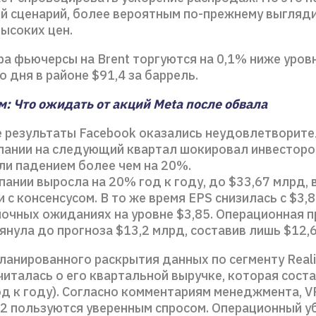
й сценарий, более вероятным по-прежнему выгляд
ысоких цен.
ра фьючерсы на Brent торгуются на 0,1% ниже уров
дня в районе $91,4 за баррель.
: Что ожидать от акций Meta после обвала
 результаты Facebook оказались неудовлетворите
пании на следующий квартал шокировал инвесторо
ли падением более чем на 20%.
ании выросла на 20% год к году, до $33,67 млрд, 
 с консенсусом. В то же время EPS снизилась с $3,8
очных ожиданиях на уровне $3,85. Операционная 
нула до прогноза $13,2 млрд, составив лишь $12,6
ланированного раскрытия данных по сегменту Reali
читалась о его квартальной выручке, которая сост
од к году). Согласно комментариям менеджмента, 
t 2 пользуются уверенным спросом. Операционный 