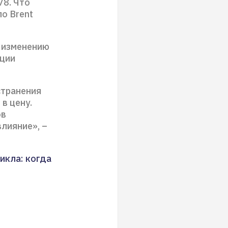
78. Что
о Brent
 изменению
ации
странения
в цену.
ов
лияние», –
икла: когда