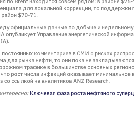
я по Brent находится совсем рядом: в районе $76-
тенциала для локальной коррекции, то поддержки п
 район $70-71.
реду официальные данные по добыче и недельному
ША опубликует Управление энергетической информ
IA).
я постоянных комментариев в СМИ о рисках распро
а для рынка нефти, то они пока не закладываются 
орожном трафике в большинстве основных регион
 что рост числа инфекций оказывает минимальное в
s со ссылкой на аналитиков ANZ Research.
интересно:
Ключевая фаза роста нефтяного суперц