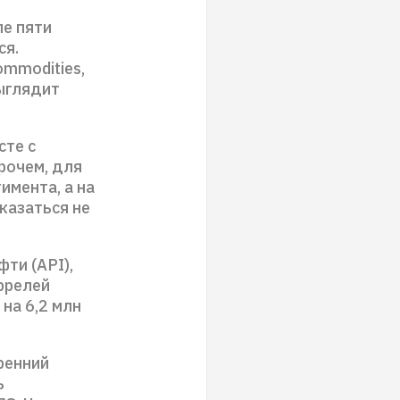
ле пяти
ся.
mmodities,
ыглядит
сте с
рочем, для
имента, а на
казаться не
ти (API),
аррелей
на 6,2 млн
ренний
ь