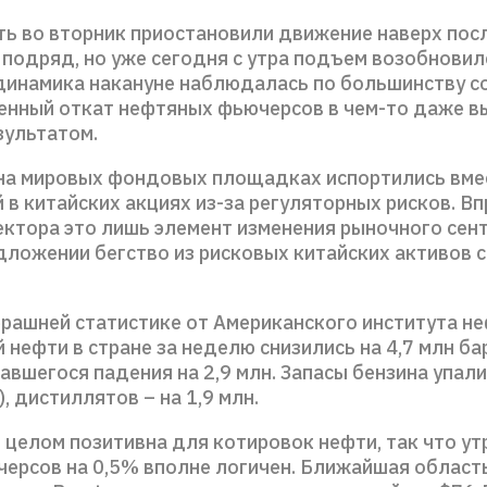
ть во вторник приостановили движение наверх пос
 подряд, но уже сегодня с утра подъем возобновил
динамика накануне наблюдалась по большинству co
ренный откат нефтяных фьючерсов в чем-то даже в
зультатом.
на мировых фондовых площадках испортились вме
в китайских акциях из-за регуляторных рисков. Вп
ктора это лишь элемент изменения рыночного сент
дложении бегство из рисковых китайских активов с
рашней статистике от Американского института неф
 нефти в стране за неделю снизились на 4,7 млн б
вшегося падения на 2,9 млн. Запасы бензина упали 
), дистиллятов – на 1,9 млн.
 целом позитивна для котировок нефти, так что ут
ерсов на 0,5% вполне логичен. Ближайшая област