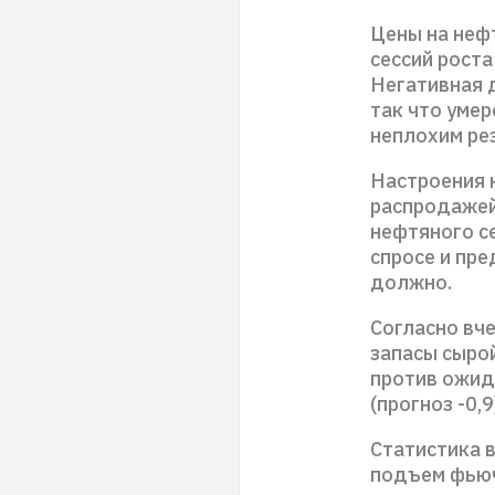
Цены на неф
сессий роста
Негативная 
так что уме
неплохим ре
Настроения 
распродажей 
нефтяного се
спросе и пре
должно.
Согласно вче
запасы сырой
против ожида
(прогноз -0,9
Статистика в
подъем фьюч