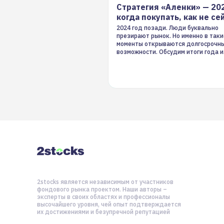
Стратегия «Аленки» — 20
когда покупать, как не се
2024 год позади. Люди буквально
презирают рынок. Но именно в таки
моменты открываются долгосрочн
возможности. Обсудим итоги года и
стратегию на 2025-й
2stocks является независимым от участников
фондового рынка проектом. Наши авторы –
эксперты в своих областях и профессионалы
высочайшего уровня, чей опыт подтверждается
их достижениями и безупречной репутацией