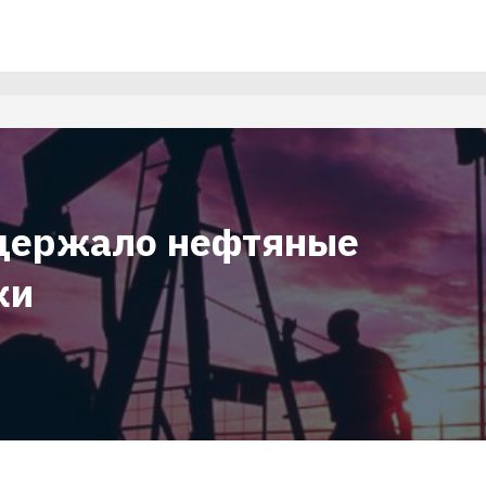
держало нефтяные
ки