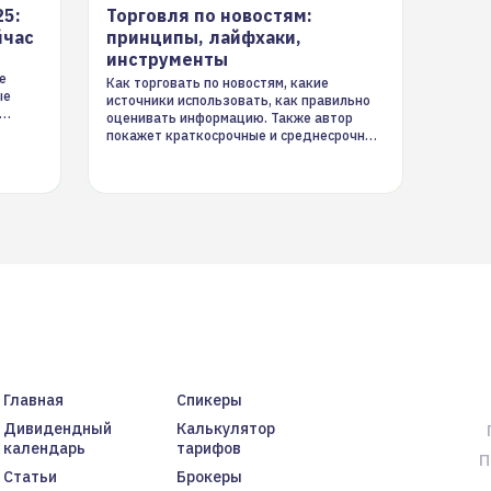
25:
Торговля по новостям:
йчас
принципы, лайфхаки,
инструменты
е
Как торговать по новостям, какие
ые
источники использовать, как правильно
оценивать информацию. Также автор
покажет краткосрочные и среднесрочные
торговые стратегии на новостном потоке
Главная
Спикеры
Дивидендный
Калькулятор
календарь
тарифов
П
Статьи
Брокеры