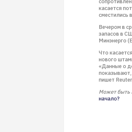
сопротивлени
касается по
сместились в
Вечером в с
запасов в С
Минэнерго (E
Что касаетс
нового штамм
«Данные о д
показывают,
пишет Reuter
Может быть 
начало?