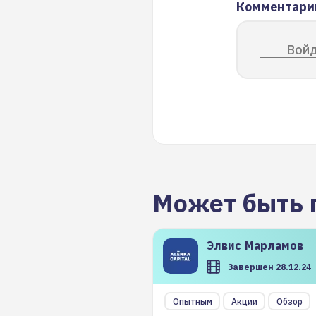
Комментари
Войд
Может быть 
Элвис
Марламов
Завершен 28.12.24
Опытным
Акции
Обзор