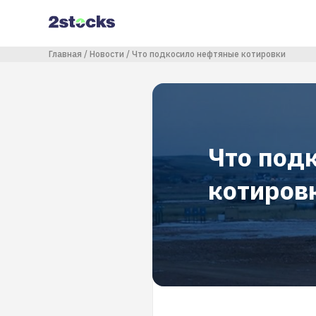
Перейти
к
основному
содержанию
Строка навигации
Главная
Новости
Что подкосило нефтяные котировки
Что под
котиров