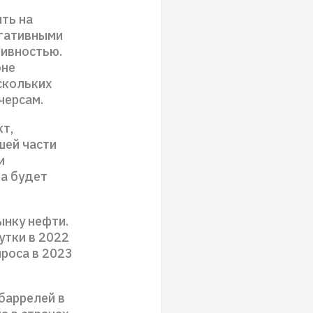
ть на
егативными
тивностью.
оне
скольких
черсам.
т,
шей части
и
ра будет
ынку нефти.
утки в 2022
проса в 2023
 баррелей в