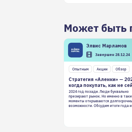
Может быть 
Элвис
Марламов
Завершен 28.12.24
Опытным
Акции
Обзор
Стратегия «Аленки» — 20
когда покупать, как не се
2024 год позади. Люди буквально
презирают рынок. Но именно в таки
моменты открываются долгосрочн
возможности. Обсудим итоги года и
стратегию на 2025-й