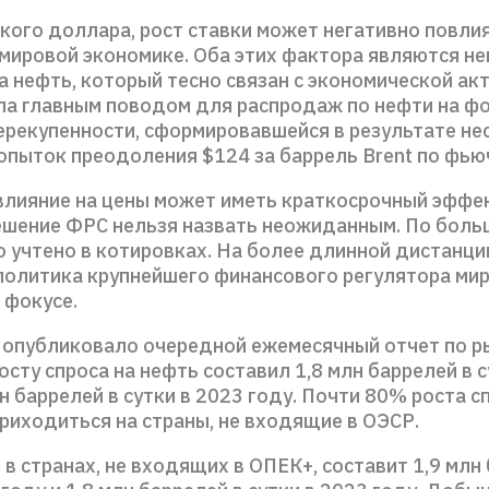
кого доллара, рост ставки может негативно повлия
 мировой экономике. Оба этих фактора являются н
а нефть, который тесно связан с экономической ак
ла главным поводом для распродаж по нефти на ф
ерекупенности, сформировавшейся в результате не
опыток преодоления $124 за баррель Brent по фью
влияние на цены может иметь краткосрочный эффек
ешение ФРС нельзя назвать неожиданным. По боль
о учтено в котировках. На более длинной дистанци
политика крупнейшего финансового регулятора ми
 фокусе.
 опубликовало очередной ежемесячный отчет по р
осту спроса на нефть составил 1,8 млн баррелей в с
лн баррелей в сутки в 2023 году. Почти 80% роста с
риходиться на страны, не входящие в ОЭСР.
в странах, не входящих в ОПЕК+, составит 1,9 млн