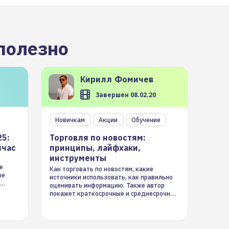
полезно
Кирилл
Фомичев
Завершен 08.02.20
Новичкам
Акции
Обучение
25:
Торговля по новостям:
йчас
принципы, лайфхаки,
инструменты
е
Как торговать по новостям, какие
ые
источники использовать, как правильно
оценивать информацию. Также автор
покажет краткосрочные и среднесрочные
торговые стратегии на новостном потоке