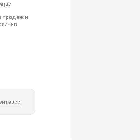
ации.
е продаж и
стично
ентарии