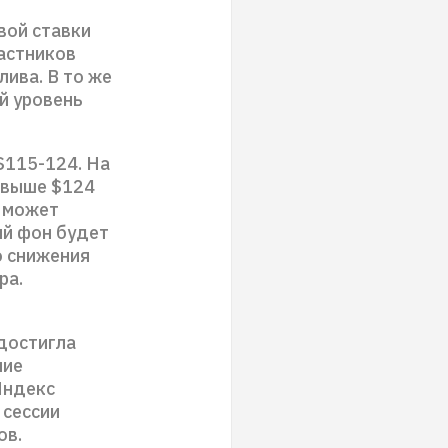
вой ставки
астников
ива. В то же
й уровень
$115-124. На
 выше $124
е может
ый фон будет
о снижения
ра.
достигла
ние
Индекс
 сессии
ов.