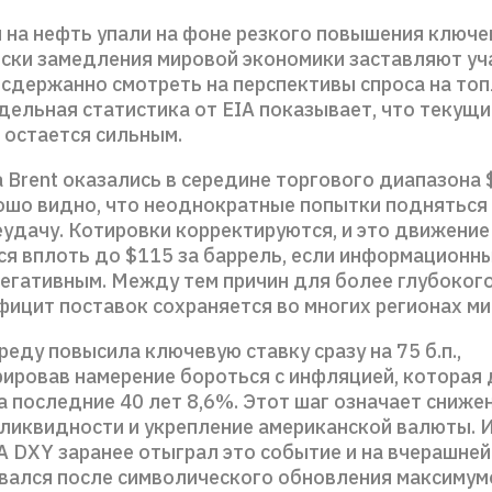
ы на нефть упали на фоне резкого повышения ключе
ски замедления мировой экономики заставляют уч
сдержанно смотреть на перспективы спроса на топл
дельная статистика от EIA показывает, что текущи
 остается сильным.
 Brent оказались в середине торгового диапазона 
ошо видно, что неоднократные попытки подняться
еудачу. Котировки корректируются, и это движени
я вплоть до $115 за баррель, если информационн
негативным. Между тем причин для более глубоког
фицит поставок сохраняется во многих регионах ми
еду повысила ключевую ставку сразу на 75 б.п.,
ировав намерение бороться с инфляцией, которая 
а последние 40 лет 8,6%. Этот шаг означает сниже
ликвидности и укрепление американской валюты. 
 DXY заранее отыграл это событие и на вчерашней
вался после символического обновления максимум