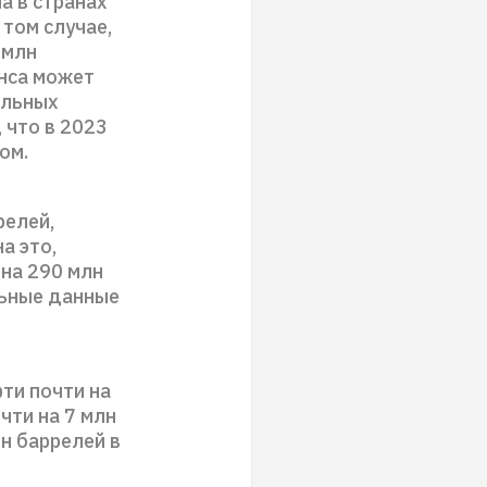
ча в странах
 том случае,
 млн
янса может
ельных
 что в 2023
ом.
релей,
а это,
на 290 млн
льные данные
ти почти на
чти на 7 млн
лн баррелей в