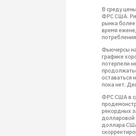
В среду цен
ФРС США. Ри
рынка более 
время ежене
потребления
Фьючерсы на
графике хор
потерпели н
продолжатьс
оставаться 
пока нет. Де
ФРС США в ср
продемонстр
рекордных з
долларовой 
доллара США
скорректиро