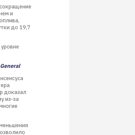
 сокращение
нем и
оплива,
утки до 19,7
 уровне
 General
онсенсуса
тера
ер доказал
у из-за
 многие
уменьшения
позволило