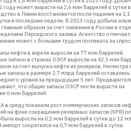
 году и 1,8 млн баррелей в сутки в 2023 году. Добы
 году может вырасти на 2,6 млн баррелей в сутки в
дство в Ливии восстановится после падения на 1,1
утки в последние недели. В 2023 году добыча аль
 главным образом за счет снижения в России и отд
ределами Персидского залива. Агентство отмечает,
жение может с большим трудом поспевать за спрос
асы нефти в апреле выросли на 77 млн баррелей.
е запасы в странах ОЭСР выросли на 42,5 млн бар
зом за счет выпуска нефти из резервов. Несмотря н
е запасы в размере 2,7 млрд баррелей оставались 
среднего уровня за предыдущие 5 лет. Предварите
зывают, что общие запасы ОЭСР могли вырасти на
ие 6 млн баррелей.
A в среду показали рост коммерческих запасов неф
ей на фоне сокращения резервных запасов (SPR) по
быча выросла на 0,1 млн баррелей в сутки до 12 м
й импорт сократился на 0,7 млн баррелей в сутки.