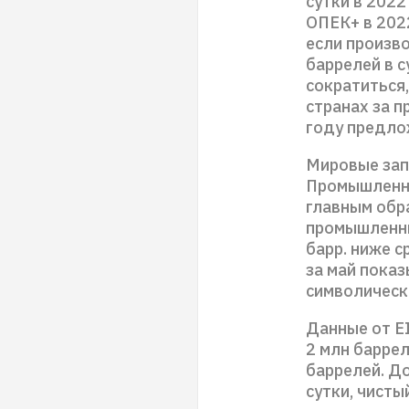
сутки в 2022
ОПЕК+ в 2022
если произво
баррелей в с
сократиться,
странах за п
году предло
Мировые зап
Промышленны
главным обра
промышленны
барр. ниже 
за май пока
символическ
Данные от EI
2 млн баррел
баррелей. До
сутки, чисты