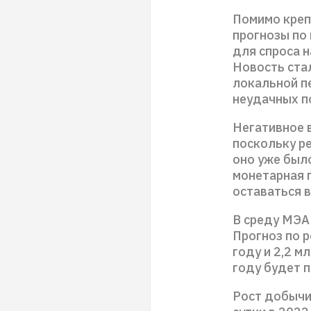
Помимо креп
прогнозы по
для спроса н
Новость ста
локальной п
неудачных п
Негативное 
поскольку р
оно уже был
монетарная 
оставаться в
В среду МЭА
Прогноз по р
году и 2,2 м
году будет п
Рост добычи 