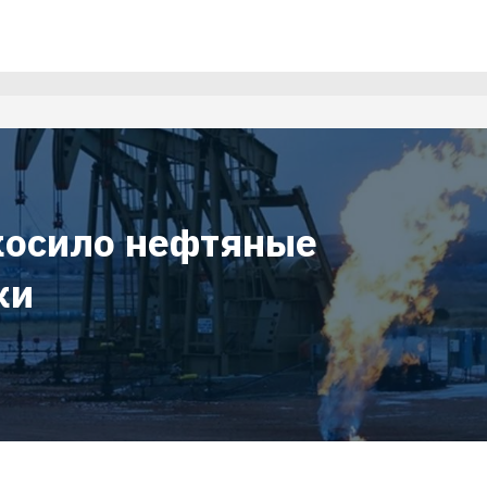
косило нефтяные
ки