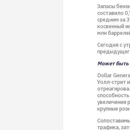
Запасы бенз
составило 0
средним за 3
косвенный ин
млн баррелей
Сегодня с ут
предыдущего
Может быть и
Dollar Gener
Уолл-стрит и
отреагировал
способность
увеличения р
крупные роз
Сопоставимые
трафика, за