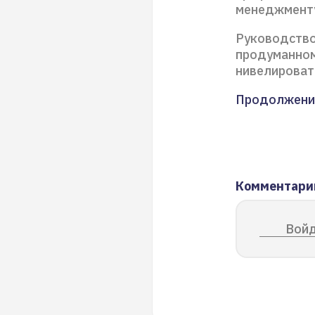
менеджменту
Руководство
продуманном
нивелироват
Продолжени
Комментари
Войд