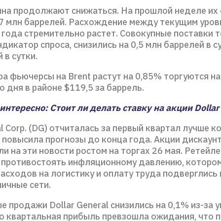
ина продолжают снижаться. На прошлой неделе их
,7 млн баррелей. Расхождение между текущим уров
 года стремительно растет. Совокупные поставки т
дикатор спроса, снизились на 0,5 млн баррелей в с
 в сутки.
ра фьючерсы на Brent растут на 0,85% торгуются на
 дня в районе $119,5 за баррель.
нтересно: Стоит ли делать ставку на акции Dollar
al Corp. (DG) отчиталась за первый квартал лучше к
 повысила прогнозы до конца года. Акции дискаун
и на эти новости ростом на торгах 26 мая. Ретейл
 противостоять инфляционному давлению, котором
асходов на логистику и оплату труда подверглись
ничные сети.
 продажи Dollar General снизились на 0,1% из-за 
то квартальная прибыль превзошла ожидания, что 