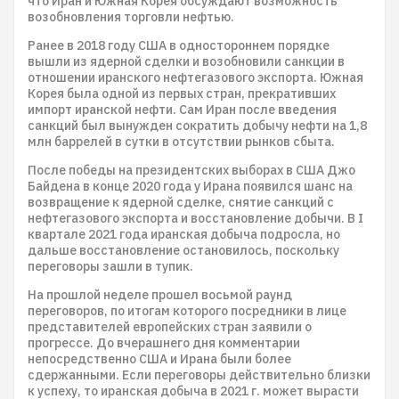
что Иран и Южная Корея обсуждают возможность
возобновления торговли нефтью.
Ранее в 2018 году США в одностороннем порядке
вышли из ядерной сделки и возобновили санкции в
отношении иранского нефтегазового экспорта. Южная
Корея была одной из первых стран, прекративших
импорт иранской нефти. Сам Иран после введения
санкций был вынужден сократить добычу нефти на 1,8
млн баррелей в сутки в отсутствии рынков сбыта.
После победы на президентских выборах в США Джо
Байдена в конце 2020 года у Ирана появился шанс на
возвращение к ядерной сделке, снятие санкций с
нефтегазового экспорта и восстановление добычи. В I
квартале 2021 года иранская добыча подросла, но
дальше восстановление остановилось, поскольку
переговоры зашли в тупик.
На прошлой неделе прошел восьмой раунд
переговоров, по итогам которого посредники в лице
представителей европейских стран заявили о
прогрессе. До вчерашнего дня комментарии
непосредственно США и Ирана были более
сдержанными. Если переговоры действительно близки
к успеху, то иранская добыча в 2021 г. может вырасти