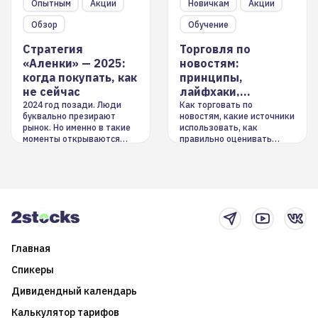
Опытным
Акции
Новичкам
Акции
Обзор
Обучение
Стратегия
Торговля по
«Аленки» — 2025:
новостям:
когда покупать, как
принципы,
не сейчас
лайфхаки,
инструменты
2024 год позади. Люди
Как торговать по
буквально презирают
новостям, какие источники
рынок. Но именно в такие
использовать, как
моменты открываются
правильно оценивать
долгосрочные
информацию. Также автор
возможности. Обсудим
покажет краткосрочные и
итоги года и стратегию на
среднесрочные
2025-й
торговые стратегии на
новостном потоке
Главная
Спикеры
Дивидендный календарь
Калькулятор тарифов