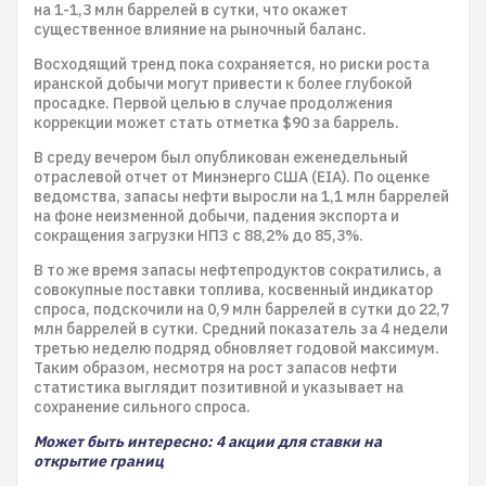
на 1-1,3 млн баррелей в сутки, что окажет
существенное влияние на рыночный баланс.
Восходящий тренд пока сохраняется, но риски роста
иранской добычи могут привести к более глубокой
просадке. Первой целью в случае продолжения
коррекции может стать отметка $90 за баррель.
В среду вечером был опубликован еженедельный
отраслевой отчет от Минэнерго США (EIA). По оценке
ведомства, запасы нефти выросли на 1,1 млн баррелей
на фоне неизменной добычи, падения экспорта и
сокращения загрузки НПЗ с 88,2% до 85,3%.
В то же время запасы нефтепродуктов сократились, а
совокупные поставки топлива, косвенный индикатор
спроса, подскочили на 0,9 млн баррелей в сутки до 22,7
млн баррелей в сутки. Средний показатель за 4 недели
третью неделю подряд обновляет годовой максимум.
Таким образом, несмотря на рост запасов нефти
статистика выглядит позитивной и указывает на
сохранение сильного спроса.
Может быть интересно: 4 акции для ставки на
открытие границ