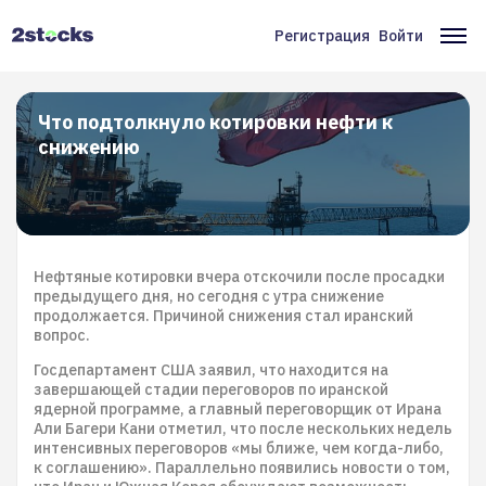
Перейти
к
Регистрация
Войти
Меню
Ос
основному
содержанию
учётной
на
записи
Что подтолкнуло котировки нефти к
снижению
пользователя
Нефтяные котировки вчера отскочили после просадки
предыдущего дня, но сегодня с утра снижение
продолжается. Причиной снижения стал иранский
вопрос.
Госдепартамент США заявил, что находится на
завершающей стадии переговоров по иранской
ядерной программе, а главный переговорщик от Ирана
Али Багери Кани отметил, что после нескольких недель
интенсивных переговоров «мы ближе, чем когда-либо,
к соглашению». Параллельно появились новости о том,