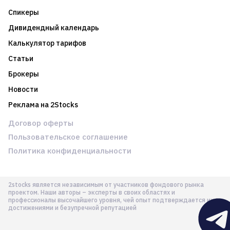
Спикеры
Дивидендный календарь
Калькулятор тарифов
Статьи
Брокеры
Новости
Реклама на 2Stocks
Договор оферты
Пользовательское соглашение
Политика конфиденциальности
2stocks является независимым от участников фондового рынка
проектом. Наши авторы – эксперты в своих областях и
профессионалы высочайшего уровня, чей опыт подтверждается их
достижениями и безупречной репутацией