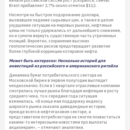
начале российской сессии рост ускорился, сейчас
Brent прибавляет 2,7% около отметки $112.
Несмотря на быстрое подорожание доллара,
вызвавшее падение сырьевых цен, а также в целом
ухудшение ситуации на мировых рынках, нефтяные
цены не только удержались от дальнейшего снижения,
но и сумели вернуть существенную часть утраченных
позиций. Вероятно, сохранение высоких
геополитических рисков предотвращает развитие
более глубокой коррекции котировок нефти.
Может быть интересно: Несколько историй для
инвестиций из российского и американского ритейла
Динамика бумаг потребительского сектора на
Московской бирже в первом полугодии выглядит
неоднозначно. Если в I квартале отраслевые компании
смотрелись лучше рынка благодаря инфляции и росту
среднего чека, то к середине года ситуация
изменилась. «В конце мая поддержку индексу
широкого рынка оказали дивидендные истории,
прежде всего в нефтегазовом секторе, а
представители потребсектора не смогли похвастаться
какими-то интересными новостями про выплаты
акционерам», – отмечают аналитики.