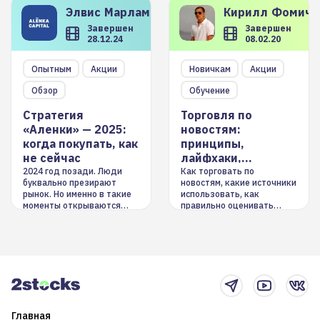
Элвис
Марламов
Кирилл
Фомиче
Завершен
Завершен
28.12.24
08.02.20
Опытным
Акции
Новичкам
Акции
Обзор
Обучение
Стратегия
Торговля по
«Аленки» — 2025:
новостям:
когда покупать, как
принципы,
не сейчас
лайфхаки,
инструменты
2024 год позади. Люди
Как торговать по
буквально презирают
новостям, какие источники
рынок. Но именно в такие
использовать, как
моменты открываются
правильно оценивать
долгосрочные
информацию. Также автор
возможности. Обсудим
покажет краткосрочные и
итоги года и стратегию на
среднесрочные
2025-й
торговые стратегии на
новостном потоке
Главная