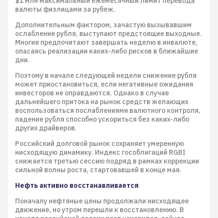
$1 млн максимальный ежемесячный лимит перевода
валюты физлицами за рубеж.
Дополнительным фактором, зачастую вызывавшим
ослабление рубля, выступают предстоящие выходные.
Многие предпочитают завершать неделю в инвалюте,
опасаясь реализации каких-либо рисков в ближайшие
дни.
Поэтому в начале следующей недели снижение рубля
может приостановиться, если негативные ожидания
инвесторов не оправдаются. Однако в случае
дальнейшего притока на рынок средств желающих
воспользоваться послаблениями валютного контроля,
падение рубля способно ускориться без каких-либо
других драйверов.
Российский долговой рынок сохраняет умеренную
нисходящую динамику. Индекс гособлигаций RGBI
снижается третью сессию подряд в рамках коррекции
сильной волны роста, стартовавшей в конце мая.
Нефть активно восстанавливается
Поначалу нефтяные цены продолжали нисходящее
движение, но утром перешли к восстановлению. В