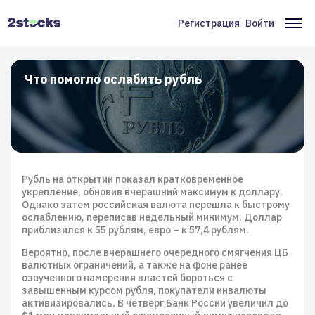
Перейти
к
Регистрация
Войти
Меню
Ос
основному
содержанию
учётной
на
записи
Что помогло ослабить рубль
пользователя
Рубль на открытии показал кратковременное
укрепление, обновив вчерашний максимум к доллару.
Однако затем российская валюта перешла к быстрому
ослаблению, переписав недельный минимум. Доллар
приблизился к 55 рублям, евро – к 57,4 рублям.
Вероятно, после вчерашнего очередного смягчения ЦБ
валютных ограничений, а также на фоне ранее
озвученного намерения властей бороться с
завышенным курсом рубля, покупатели инвалюты
активизировались. В четверг Банк России увеличил до