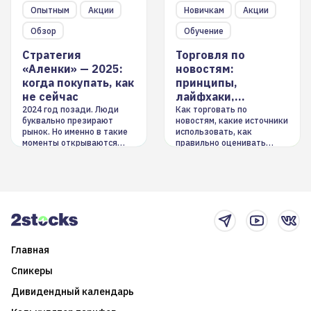
Опытным
Акции
Новичкам
Акции
Обзор
Обучение
Стратегия
Торговля по
«Аленки» — 2025:
новостям:
когда покупать, как
принципы,
не сейчас
лайфхаки,
инструменты
2024 год позади. Люди
Как торговать по
буквально презирают
новостям, какие источники
рынок. Но именно в такие
использовать, как
моменты открываются
правильно оценивать
долгосрочные
информацию. Также автор
возможности. Обсудим
покажет краткосрочные и
итоги года и стратегию на
среднесрочные
2025-й
торговые стратегии на
новостном потоке
Главная
Спикеры
Дивидендный календарь