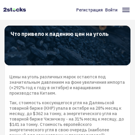
Перейти
к
Регистрация
Войти
Меню
Ос
основному
содержанию
учётной
на
записи
Что привело к падению цен на уголь
пользователя
Цены на уголь различных марок остаются под
значительным давлением на фоне увеличения импорта
(+292% год к году в октябре) и наращивания
производства Китаем.
Так, стоимость коксующегося угля на Даляньской
товарной бирже (КНР) упала в октябре на 28% месяц к
месяцу, до $362 за тонну, а энергетического угля на
товарной бирже Чжэнчжоу - на 31% месяц к месяцу, до
$141 за тонну. Стоимость европейского
энергетического угля в свою очередь (наиболее