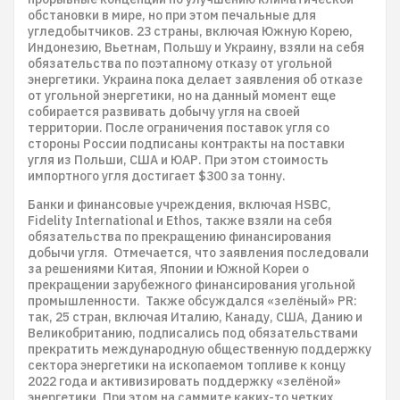
обстановки в мире, но при этом печальные для
угледобытчиков. 23 страны, включая Южную Корею,
Индонезию, Вьетнам, Польшу и Украину, взяли на себя
обязательства по поэтапному отказу от угольной
энергетики. Украина пока делает заявления об отказе
от угольной энергетики, но на данный момент еще
собирается развивать добычу угля на своей
территории. После ограничения поставок угля со
стороны России подписаны контракты на поставки
угля из Польши, США и ЮАР. При этом стоимость
импортного угля достигает $300 за тонну.
Банки и финансовые учреждения, включая HSBC,
Fidelity International и Ethos, также взяли на себя
обязательства по прекращению финансирования
добычи угля. Отмечается, что заявления последовали
за решениями Китая, Японии и Южной Кореи о
прекращении зарубежного финансирования угольной
промышленности. Также обсуждался «зелёный» PR:
так, 25 стран, включая Италию, Канаду, США, Данию и
Великобританию, подписались под обязательствами
прекратить международную общественную поддержку
сектора энергетики на ископаемом топливе к концу
2022 года и активизировать поддержку «зелёной»
энергетики. При этом на саммите каких-то четких