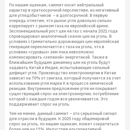
По нашим оценкам, саммит носит нейтральный
характер в краткосрочной перспективе, но негативный
для угледобытчиков – в долгосрочной. В первую
очередь отметим, что рынок угля довольно сильно
коррелирует с рынком газа на европейской арене.
Экспоненциальный рост цен на газ с начала 2021 года
спровоцировал аналогичный скачок цен на уголь. В
условиях стремительно дорожающих цен европейская
генерация переключается с газа на уголь, что в
условиях «суровых» зим пока невозможно
компенсировать «зеленой» энергетикой. Также в
ближайшем будущем динамику цен на уголь будут
задавать Китай и Индия, испытывающие сильный
дефицит угля. Производство электроэнергии в Китае
зависит на 70% от сингаза, который получается за счет
использования угля марки К в процессе химической
реакции. Внутреннее предложение угля не покрывает
существующий спрос на электроэнергию, потребление
которой с каждым годом все увеличивается. Это
поддерживает спрос на уголь.
Тем не менее, данный саммит – это серьезный сигнал
для отрасли в будущем. К 2025 году общемировой
спрос на уголь, по нашим оценкам, может сократиться
более чем на 15%. Индустрия альтернативной