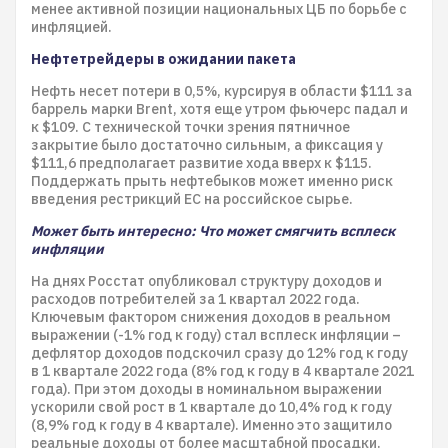
менее активной позиции национальных ЦБ по борьбе с
инфляцией.
Нефтетрейдеры в ожидании пакета
Нефть несет потери в 0,5%, курсируя в области $111 за
баррель марки Brent, хотя еще утром фьючерс падал и
к $109. С технической точки зрения пятничное
закрытие было достаточно сильным, а фиксация у
$111,6 предполагает развитие хода вверх к $115.
Поддержать прыть нефтебыков может именно риск
введения рестрикций ЕС на российское сырье.
Может быть интересно: Что может смягчить всплеск
инфляции
На днях Росстат опубликовал структуру доходов и
расходов потребителей за 1 квартал 2022 года.
Ключевым фактором снижения доходов в реальном
выражении (-1% год к году) стал всплеск инфляции –
дефлятор доходов подскочил сразу до 12% год к году
в 1 квартале 2022 года (8% год к году в 4 квартале 2021
года). При этом доходы в номинальном выражении
ускорили свой рост в 1 квартале до 10,4% год к году
(8,9% год к году в 4 квартале). Именно это защитило
реальные доходы от более масштабной просадки.