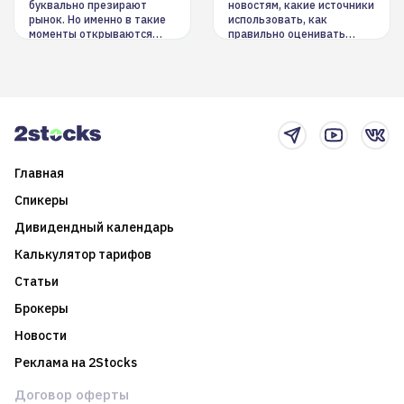
буквально презирают
новостям, какие источники
рынок. Но именно в такие
использовать, как
моменты открываются
правильно оценивать
долгосрочные
информацию. Также автор
возможности. Обсудим
покажет краткосрочные и
итоги года и стратегию на
среднесрочные
2025-й
торговые стратегии на
новостном потоке
Главная
Спикеры
Дивидендный календарь
Калькулятор тарифов
Статьи
Брокеры
Новости
Реклама на 2Stocks
Договор оферты