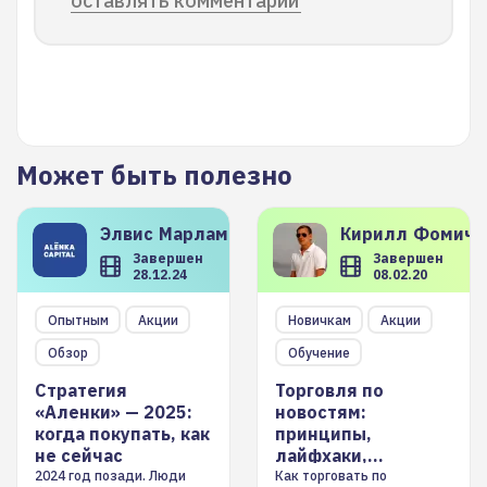
оставлять комментарии
Может быть полезно
Элвис
Марламов
Кирилл
Фомиче
Завершен
Завершен
28.12.24
08.02.20
Опытным
Акции
Новичкам
Акции
Обзор
Обучение
Стратегия
Торговля по
«Аленки» — 2025:
новостям:
когда покупать, как
принципы,
не сейчас
лайфхаки,
инструменты
2024 год позади. Люди
Как торговать по