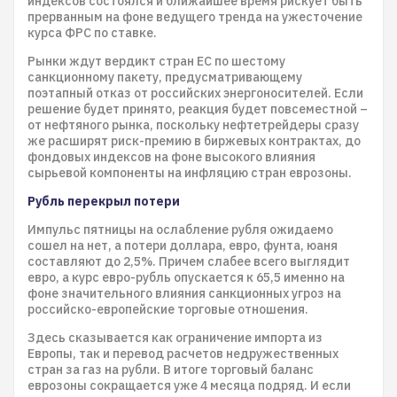
индексов состоялся и ближайшее время рискует быть
прерванным на фоне ведущего тренда на ужесточение
курса ФРС по ставке.
Рынки ждут вердикт стран ЕС по шестому
санкционному пакету, предусматривающему
поэтапный отказ от российских энергоносителей. Если
решение будет принято, реакция будет повсеместной –
от нефтяного рынка, поскольку нефтетрейдеры сразу
же расширят риск-премию в биржевых контрактах, до
фондовых индексов на фоне высокого влияния
сырьевой компоненты на инфляцию стран еврозоны.
Рубль перекрыл потери
Импульс пятницы на ослабление рубля ожидаемо
сошел на нет, а потери доллара, евро, фунта, юаня
составляют до 2,5%. Причем слабее всего выглядит
евро, а курс евро-рубль опускается к 65,5 именно на
фоне значительного влияния санкционных угроз на
российско-европейские торговые отношения.
Здесь сказывается как ограничение импорта из
Европы, так и перевод расчетов недружественных
стран за газ на рубли. В итоге торговый баланс
еврозоны сокращается уже 4 месяца подряд. И если