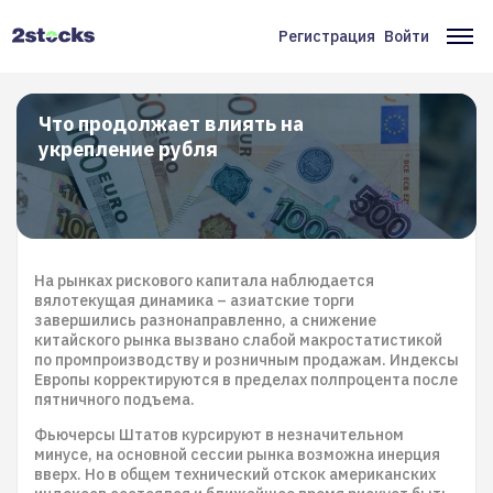
Перейти
к
Регистрация
Войти
Меню
Ос
основному
содержанию
учётной
на
записи
Что продолжает влиять на
укрепление рубля
пользователя
На рынках рискового капитала наблюдается
вялотекущая динамика – азиатские торги
завершились разнонаправленно, а снижение
китайского рынка вызвано слабой макростатистикой
по промпроизводству и розничным продажам. Индексы
Европы корректируются в пределах полпроцента после
пятничного подъема.
Фьючерсы Штатов курсируют в незначительном
минусе, на основной сессии рынка возможна инерция
вверх. Но в общем технический отскок американских