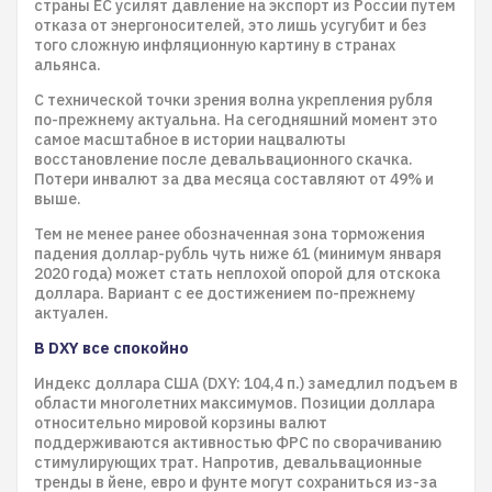
страны ЕС усилят давление на экспорт из России путем
отказа от энергоносителей, это лишь усугубит и без
того сложную инфляционную картину в странах
альянса.
С технической точки зрения волна укрепления рубля
по-прежнему актуальна. На сегодняшний момент это
самое масштабное в истории нацвалюты
восстановление после девальвационного скачка.
Потери инвалют за два месяца составляют от 49% и
выше.
Тем не менее ранее обозначенная зона торможения
падения доллар-рубль чуть ниже 61 (минимум января
2020 года) может стать неплохой опорой для отскока
доллара. Вариант с ее достижением по-прежнему
актуален.
В DXY все спокойно
Индекс доллара США (DXY: 104,4 п.) замедлил подъем в
области многолетних максимумов. Позиции доллара
относительно мировой корзины валют
поддерживаются активностью ФРС по сворачиванию
стимулирующих трат. Напротив, девальвационные
тренды в йене, евро и фунте могут сохраниться из-за