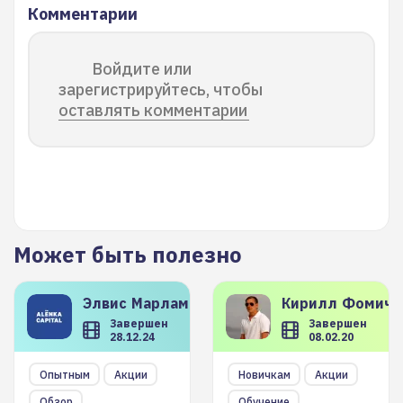
Комментарии
Войдите или
зарегистрируйтесь, чтобы
оставлять комментарии
Может быть полезно
Элвис
Марламов
Кирилл
Фомиче
Завершен
Завершен
28.12.24
08.02.20
Опытным
Акции
Новичкам
Акции
Обзор
Обучение