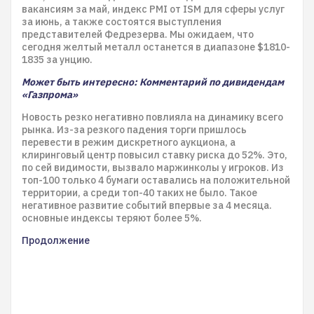
вакансиям за май, индекс PMI от ISM для сферы услуг
за июнь, а также состоятся выступления
представителей Федрезерва. Мы ожидаем, что
сегодня желтый металл останется в диапазоне $1810-
1835 за унцию.
Может быть интересно: Комментарий по дивидендам
«Газпрома»
Новость резко негативно повлияла на динамику всего
рынка. Из-за резкого падения торги пришлось
перевести в режим дискретного аукциона, а
клиринговый центр повысил ставку риска до 52%. Это,
по сей видимости, вызвало маржинколы у игроков. Из
топ-100 только 4 бумаги оставались на положительной
территории, а среди топ-40 таких не было. Такое
негативное развитие событий впервые за 4 месяца.
основные индексы теряют более 5%.
Продолжение