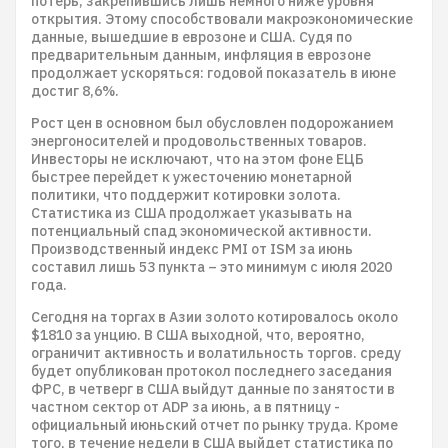
потерь, закрепившись лишь немного ниже уровня
открытия. Этому способствовали макроэкономические
данные, вышедшие в еврозоне и США. Судя по
предварительным данным, инфляция в еврозоне
продолжает ускоряться: годовой показатель в июне
достиг 8,6%.
Рост цен в основном был обусловлен подорожанием
энергоносителей и продовольственных товаров.
Инвесторы не исключают, что на этом фоне ЕЦБ
быстрее перейдет к ужесточению монетарной
политики, что поддержит котировки золота.
Статистика из США продолжает указывать на
потенциальный спад экономической активности.
Производственный индекс PMI от ISM за июнь
составил лишь 53 пункта – это минимум с июля 2020
года.
Сегодня на торгах в Азии золото котировалось около
$1810 за унцию. В США выходной, что, вероятно,
ограничит активность и волатильность торгов. среду
будет опубликован протокол последнего заседания
ФРС, в четверг в США выйдут данные по занятости в
частном сектор от ADP за июнь, а в пятницу -
официальный июньский отчет по рынку труда. Кроме
того, в течение недели в США выйдет статистика по