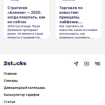
Стратегия
Торговля по
«Аленки» — 2025:
новостям:
когда покупать, как
принципы,
не сейчас
лайфхаки,
инструменты
2024 год позади. Люди
Как торговать по
буквально презирают
новостям, какие источники
рынок. Но именно в такие
использовать, как
моменты открываются
правильно оценивать
долгосрочные
информацию. Также автор
возможности. Обсудим
покажет краткосрочные и
итоги года и стратегию на
среднесрочные
2025-й
торговые стратегии на
новостном потоке
Главная
Спикеры
Дивидендный календарь
Калькулятор тарифов
Статьи