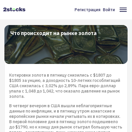
Перейти
к
Регистрация
Войти
Меню
Ос
основному
содержанию
учётной
на
записи
Что происходит на рынке золота
пользователя
Котировки золота в пятницу снизились с $1807 до
$1805 за унцию, а доходность 10-летних гособлигаций
США снизилась с 3,02% до 2,89%. Пара евро-доллар
упала с 1,048 до 1,042, что оказало давление на рынок
золота.
В четверг вечером в США вышли неблагоприятные
данные по инфляции, и в пятницу утром азиатские и
европейские рынки начали учитывать их в котировках.
В первой половине дня в пятницу золото подешевело
до $1790, но к концу дня рынок отыграл большую часть