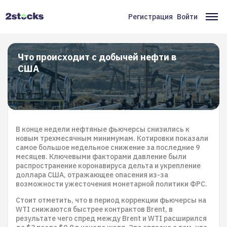
Перейти
к
Регистрация
Войти
Меню
Ос
основному
содержанию
учётной
на
записи
Что происходит с добычей нефти в
США
пользователя
В конце недели нефтяные фьючерсы снизились к
новым трехмесячным минимумам. Котировки показали
самое большое недельное снижение за последние 9
месяцев. Ключевыми факторами давление были
распространение коронавируса дельта и укрепление
доллара США, отражающее опасения из-за
возможности ужесточения монетарной политики ФРС.
Стоит отметить, что в период коррекции фьючерсы на
WTI снижаются быстрее контрактов Brent, в
результате чего спред между Brent и WTI расширился