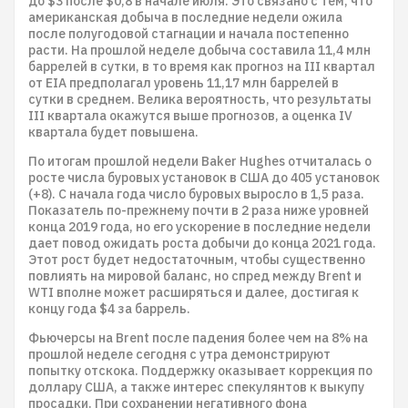
до $3 после $0,8 в начале июля. Это связано с тем, что
американская добыча в последние недели ожила
после полугодовой стагнации и начала постепенно
расти. На прошлой неделе добыча составила 11,4 млн
баррелей в сутки, в то время как прогноз на III квартал
от EIA предполагал уровень 11,17 млн баррелей в
сутки в среднем. Велика вероятность, что результаты
III квартала окажутся выше прогнозов, а оценка IV
квартала будет повышена.
По итогам прошлой недели Baker Hughes отчиталась о
росте числа буровых установок в США до 405 установок
(+8). С начала года число буровых выросло в 1,5 раза.
Показатель по-прежнему почти в 2 раза ниже уровней
конца 2019 года, но его ускорение в последние недели
дает повод ожидать роста добычи до конца 2021 года.
Этот рост будет недостаточным, чтобы существенно
повлиять на мировой баланс, но спред между Brent и
WTI вполне может расширяться и далее, достигая к
концу года $4 за баррель.
Фьючерсы на Brent после падения более чем на 8% на
прошлой неделе сегодня с утра демонстрируют
попытку отскока. Поддержку оказывает коррекция по
доллару США, а также интерес спекулянтов к выкупу
просадки. При сохранении негативного фона