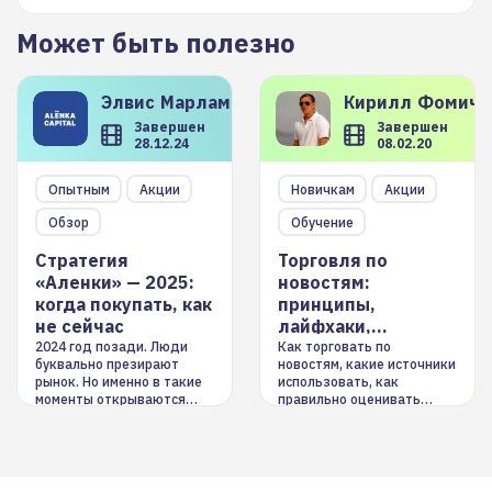
Может быть полезно
Элвис
Марламов
Кирилл
Фомиче
Завершен
Завершен
28.12.24
08.02.20
Опытным
Акции
Новичкам
Акции
Обзор
Обучение
Стратегия
Торговля по
«Аленки» — 2025:
новостям:
когда покупать, как
принципы,
не сейчас
лайфхаки,
инструменты
2024 год позади. Люди
Как торговать по
буквально презирают
новостям, какие источники
рынок. Но именно в такие
использовать, как
моменты открываются
правильно оценивать
долгосрочные
информацию. Также автор
возможности. Обсудим
покажет краткосрочные и
итоги года и стратегию на
среднесрочные
2025-й
торговые стратегии на
новостном потоке