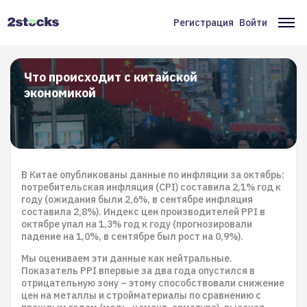
Перейти
к
Регистрация
Войти
Меню
Ос
основному
содержанию
учётной
на
записи
Что происходит с китайской
экономикой
пользователя
В Китае опубликованы данные по инфляции за октябрь:
потребительская инфляция (CPI) составила 2,1% год к
году (ожидания были 2,6%, в сентябре инфляция
составила 2,8%). Индекс цен производителей PPI в
октябре упал на 1,3% год к году (прогнозировали
падение на 1,0%, в сентябре был рост на 0,9%).
Мы оцениваем эти данные как нейтральные.
Показатель PPI впервые за два года опустился в
отрицательную зону – этому способствовали снижение
цен на металлы и стройматериалы по сравнению с