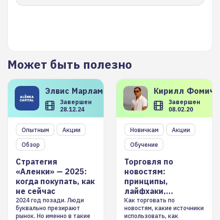
Может быть полезно
Элвис
Марламов
Кирилл
Фомиче
Завершен
Завершен
28.12.24
08.02.20
Опытным
Акции
Новичкам
Акции
Обзор
Обучение
Стратегия
Торговля по
«Аленки» — 2025:
новостям:
когда покупать, как
принципы,
не сейчас
лайфхаки,
инструменты
2024 год позади. Люди
Как торговать по
буквально презирают
новостям, какие источники
рынок. Но именно в такие
использовать, как