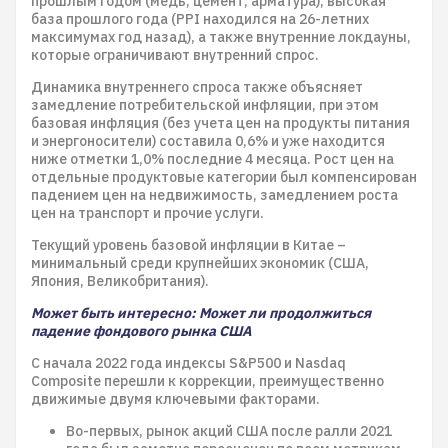
прошлым годом (медь, цемент, арматура), высокая
база прошлого года (PPI находился на 26-летних
максимумах год назад), а также внутренние локдауны,
которые ограничивают внутренний спрос.
Динамика внутреннего спроса также объясняет
замедление потребительской инфляции, при этом
базовая инфляция (без учета цен на продукты питания
и энергоносители) составила 0,6% и уже находится
ниже отметки 1,0% последние 4 месяца. Рост цен на
отдельные продуктовые категории был компенсирован
падением цен на недвижимость, замедлением роста
цен на транспорт и прочие услуги.
Текущий уровень базовой инфляции в Китае –
минимальный среди крупнейших экономик (США,
Япония, Великобритания).
Может быть интересно: Может ли продолжиться
падение фондового рынка США
С начала 2022 года индексы S&P500 и Nasdaq
Composite перешли к коррекции, преимущественно
движимые двумя ключевыми факторами.
Во-первых, рынок акций США после ралли 2021