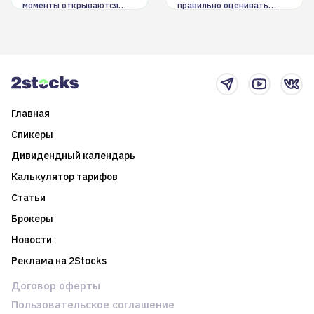
моменты открываются
правильно оценивать
долгосрочные
информацию. Также автор
возможности. Обсудим
покажет краткосрочные и
итоги года и стратегию на
среднесрочные
2025-й
торговые стратегии на
новостном потоке
Главная
Спикеры
Дивидендный календарь
Калькулятор тарифов
Статьи
Брокеры
Новости
Реклама на 2Stocks
Договор оферты
Пользовательское соглашение