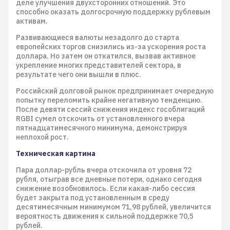
деле улучшения двухсторонних отношений. Это
способно оказать долгосрочную поддержку рублевым
активам.
Развивающиеся валюты незадолго до старта
европейских торгов снизились из-за ускорения роста
доллара. Но затем он откатился, вызвав активное
укрепление многих представителей сектора, в
результате чего они вышли в плюс.
Российский долговой рынок предпринимает очередную
попытку переломить крайне негативную тенденцию.
После девяти сессий снижения индекс гособлигаций
RGBI сумел отскочить от установленного вчера
пятнадцатимесячного минимума, демонстрируя
неплохой рост.
Техническая картина
Пара доллар-рубль вчера отскочила от уровня 72
рубля, отыграв все дневные потери, однако сегодня
снижение возобновилось. Если какая-либо сессия
будет закрыта под установленным в среду
десятимесячным минимумом 71,98 рублей, увеличится
вероятность движения к сильной поддержке 70,5
рублей.