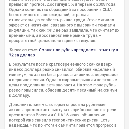
превысил прогноз, достигнув 5% впервые с 2008 года.
Однако количество обращений за пособиями в США
было немного выше ожиданий, отражая
относительную слабость рынка труда. Это смягчило
эффект от негатива, связанного с высокими темпами
инфляции, так как ФРС не раз заявляла, что считает их
временными, а восстановление рынка труда –
приоритетной целью монетарных стимулов.
Также по теме:
Сможет ли рубль преодолеть отметку в
72 за доллар
В результате после кратковременного скачка вверх
индекс доллара резко снизился, обновив недельный
минимум, но затем быстро восстановился, вернувшись
к вершине сессии. Однако мировые рынки и нефтяные
цены продолжили активно расти. На этом фоне рубль
резко повысился, обновив десятимесячный максимум
к доллару.
Дополнительным фактором спроса на рублевые
активы продолжает выступать приближение встречи
президентов России и США 16 июня, объявление
которой уже снизило геополитические риски. Есть
надежды, что по итогам саммита появится прогресс в