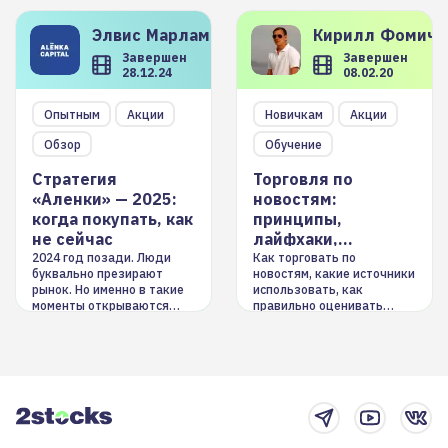
Элвис
Марламов
Кирилл
Фомиче
Завершен
Завершен
28.12.24
08.02.20
Опытным
Акции
Новичкам
Акции
Обзор
Обучение
Стратегия
Торговля по
«Аленки» — 2025:
новостям:
когда покупать, как
принципы,
не сейчас
лайфхаки,
инструменты
2024 год позади. Люди
Как торговать по
буквально презирают
новостям, какие источники
рынок. Но именно в такие
использовать, как
моменты открываются
правильно оценивать
долгосрочные
информацию. Также автор
возможности. Обсудим
покажет краткосрочные и
итоги года и стратегию на
среднесрочные
2025-й
торговые стратегии на
новостном потоке