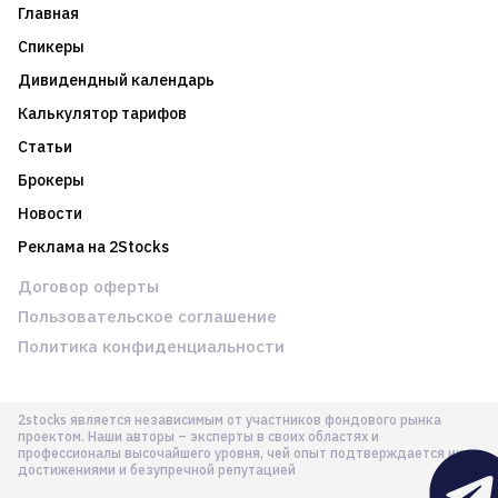
Главная
Спикеры
Дивидендный календарь
Калькулятор тарифов
Статьи
Брокеры
Новости
Реклама на 2Stocks
Договор оферты
Пользовательское соглашение
Политика конфиденциальности
2stocks является независимым от участников фондового рынка
проектом. Наши авторы – эксперты в своих областях и
профессионалы высочайшего уровня, чей опыт подтверждается их
достижениями и безупречной репутацией