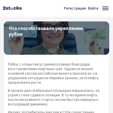
Перейти
к
Регистрация
Войти
Меню
Ос
основному
содержанию
учётной
на
записи
Что способствовало укреплению
рубля
пользователя
Рубль с открытия устремился вверх благодаря
восстановлению нефтяных цен. Однако в начале
основной сессии российская валюта просела из-за
ухудшения ситуации на мировых рынках, хотя нефть
продолжила расти.
В начале дня глобальные площадки повышались, но
утром стали сдавать позиции. В то же время нефть
после негативного старта сессии быстро перешла к
восходящей динамике.
Индекс потребительских цен в США существенно