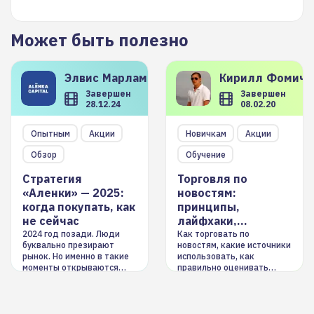
Может быть полезно
Элвис
Марламов
Кирилл
Фомиче
Завершен
Завершен
28.12.24
08.02.20
Опытным
Акции
Новичкам
Акции
Обзор
Обучение
Стратегия
Торговля по
«Аленки» — 2025:
новостям:
когда покупать, как
принципы,
не сейчас
лайфхаки,
инструменты
2024 год позади. Люди
Как торговать по
буквально презирают
новостям, какие источники
рынок. Но именно в такие
использовать, как
моменты открываются
правильно оценивать
долгосрочные
информацию. Также автор
возможности. Обсудим
покажет краткосрочные и
итоги года и стратегию на
среднесрочные
2025-й
торговые стратегии на