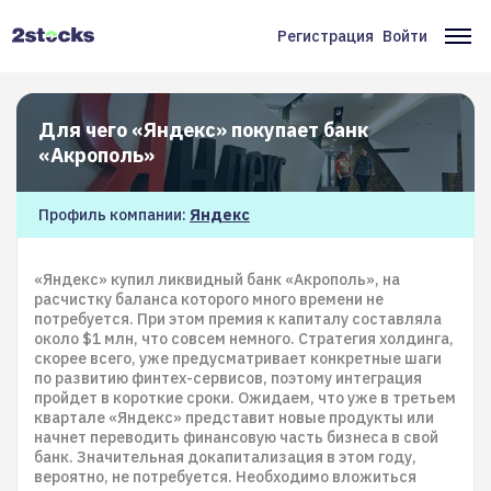
Перейти
к
Регистрация
Войти
Меню
Ос
основному
содержанию
учётной
на
записи
Для чего «Яндекс» покупает банк
пользователя
«Акрополь»
Профиль компании:
Яндекс
«Яндекс» купил ликвидный банк «Акрополь», на
расчистку баланса которого много времени не
потребуется. При этом премия к капиталу составляла
около $1 млн, что совсем немного. Стратегия холдинга,
скорее всего, уже предусматривает конкретные шаги
по развитию финтех-сервисов, поэтому интеграция
пройдет в короткие сроки. Ожидаем, что уже в третьем
квартале «Яндекс» представит новые продукты или
начнет переводить финансовую часть бизнеса в свой
банк. Значительная докапитализация в этом году,
вероятно, не потребуется. Необходимо вложиться