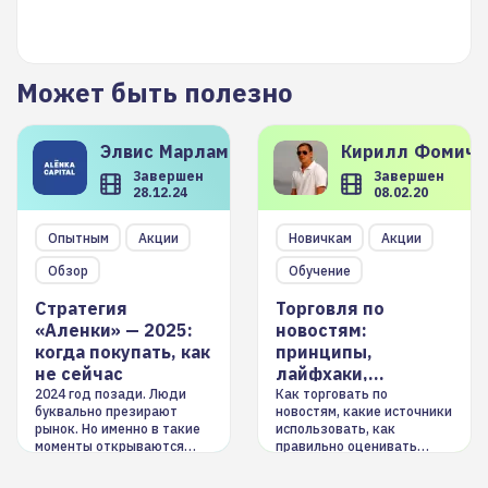
Может быть полезно
Элвис
Марламов
Кирилл
Фомиче
Завершен
Завершен
28.12.24
08.02.20
Опытным
Акции
Новичкам
Акции
Обзор
Обучение
Стратегия
Торговля по
«Аленки» — 2025:
новостям:
когда покупать, как
принципы,
не сейчас
лайфхаки,
инструменты
2024 год позади. Люди
Как торговать по
буквально презирают
новостям, какие источники
рынок. Но именно в такие
использовать, как
моменты открываются
правильно оценивать
долгосрочные
информацию. Также автор
возможности. Обсудим
покажет краткосрочные и