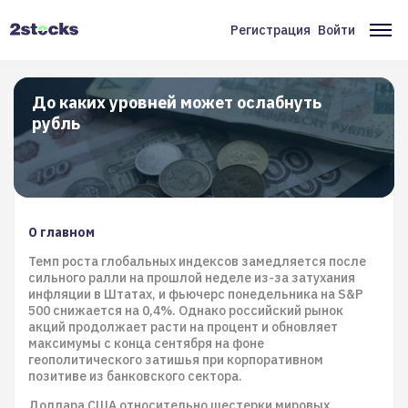
Перейти
к
Регистрация
Войти
Меню
Ос
основному
содержанию
учётной
на
записи
До каких уровней может ослабнуть
рубль
пользователя
О главном
Темп роста глобальных индексов замедляется после
сильного ралли на прошлой неделе из-за затухания
инфляции в Штатах, и фьючерс понедельника на S&P
500 снижается на 0,4%. Однако российский рынок
акций продолжает расти на процент и обновляет
максимумы с конца сентября на фоне
геополитического затишья при корпоративном
позитиве из банковского сектора.
Доллара США относительно шестерки мировых