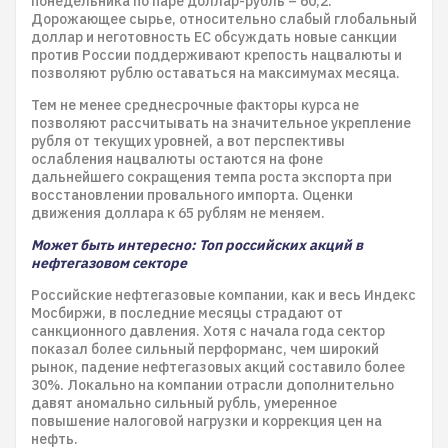
понедельника по паре доллар-рубль – 60,2.
Дорожающее сырье, относительно слабый глобальный
доллар и неготовность ЕС обсуждать новые санкции
против России поддерживают крепость нацвалюты и
позволяют рублю оставаться на максимумах месяца.
Тем не менее среднесрочные факторы курса не
позволяют рассчитывать на значительное укрепление
рубля от текущих уровней, а вот перспективы
ослабления нацвалюты остаются на фоне
дальнейшего сокращения темпа роста экспорта при
восстановлении провального импорта. Оценки
движения доллара к 65 рублям не меняем.
Может быть интересно: Топ российских акций в
нефтегазовом секторе
Российские нефтегазовые компании, как и весь Индекс
Мосбиржи, в последние месяцы страдают от
санкционного давления. Хотя с начала года сектор
показал более сильный перформанс, чем широкий
рынок, падение нефтегазовых акций составило более
30%. Локально на компании отрасли дополнительно
давят аномально сильный рубль, умеренное
повышение налоговой нагрузки и коррекция цен на
нефть.