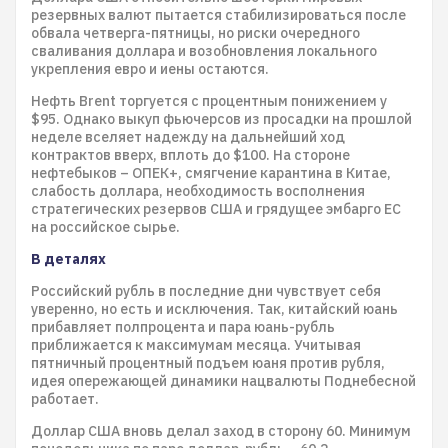
резервных валют пытается стабилизироваться после
обвала четверга-пятницы, но риски очередного
сваливания доллара и возобновления локального
укрепления евро и иены остаются.
Нефть Brent торгуется с процентным понижением у
$95. Однако выкуп фьючерсов из просадки на прошлой
неделе вселяет надежду на дальнейший ход
контрактов вверх, вплоть до $100. На стороне
нефтебыков – ОПЕК+, смягчение карантина в Китае,
слабость доллара, необходимость восполнения
стратегических резервов США и грядущее эмбарго ЕС
на российское сырье.
В деталях
Российский рубль в последние дни чувствует себя
уверенно, но есть и исключения. Так, китайский юань
прибавляет полпроцента и пара юань-рубль
приближается к максимумам месяца. Учитывая
пятничный процентный подъем юаня против рубля,
идея опережающей динамики нацвалюты Поднебесной
работает.
Доллар США вновь делал заход в сторону 60. Минимум