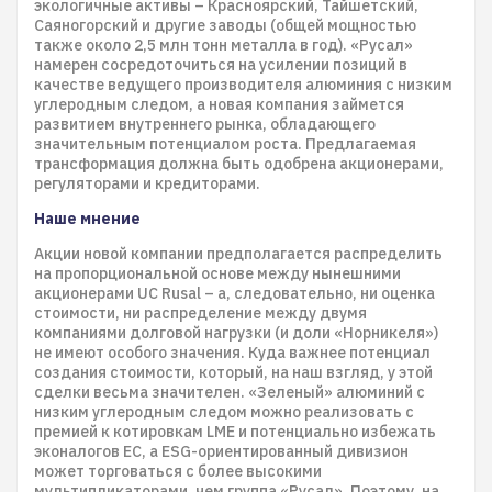
экологичные активы – Красноярский, Тайшетский,
Саяногорский и другие заводы (общей мощностью
также около 2,5 млн тонн металла в год). «Русал»
намерен сосредоточиться на усилении позиций в
качестве ведущего производителя алюминия с низким
углеродным следом, а новая компания займется
развитием внутреннего рынка, обладающего
значительным потенциалом роста. Предлагаемая
трансформация должна быть одобрена акционерами,
регуляторами и кредиторами.
Наше мнение
Акции новой компании предполагается распределить
на пропорциональной основе между нынешними
акционерами UC Rusal – а, следовательно, ни оценка
стоимости, ни распределение между двумя
компаниями долговой нагрузки (и доли «Норникеля»)
не имеют особого значения. Куда важнее потенциал
создания стоимости, который, на наш взгляд, у этой
сделки весьма значителен. «Зеленый» алюминий с
низким углеродным следом можно реализовать с
премией к котировкам LME и потенциально избежать
эконалогов ЕС, а ESG-ориентированный дивизион
может торговаться с более высокими
мультипликаторами, чем группа «Русал». Поэтому, на