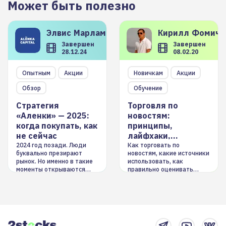
Может быть полезно
Элвис
Марламов
Кирилл
Фомиче
Завершен
Завершен
28.12.24
08.02.20
Опытным
Акции
Новичкам
Акции
Обзор
Обучение
Стратегия
Торговля по
«Аленки» — 2025:
новостям:
когда покупать, как
принципы,
не сейчас
лайфхаки,
инструменты
2024 год позади. Люди
Как торговать по
буквально презирают
новостям, какие источники
рынок. Но именно в такие
использовать, как
моменты открываются
правильно оценивать
долгосрочные
информацию. Также автор
возможности. Обсудим
покажет краткосрочные и
итоги года и стратегию на
среднесрочные
2025-й
торговые стратегии на
новостном потоке