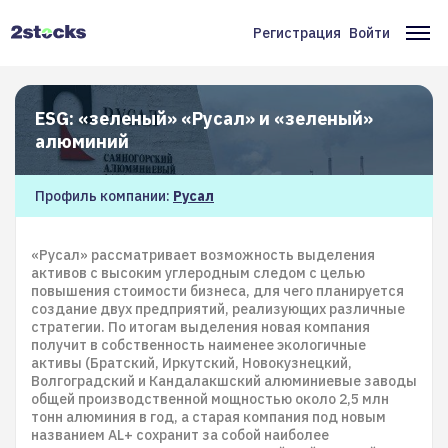
Перейти
к
Регистрация
Войти
Меню
Ос
основному
содержанию
учётной
на
записи
ESG: «зеленый» «Русал» и «зеленый»
пользователя
алюминий
Профиль компании:
Русал
«Русал» рассматривает возможность выделения
активов с высоким углеродным следом с целью
повышения стоимости бизнеса, для чего планируется
создание двух предприятий, реализующих различные
стратегии. По итогам выделения новая компания
получит в собственность наименее экологичные
активы (Братский, Иркутский, Новокузнецкий,
Волгоградский и Кандалакшский алюминиевые заводы
общей производственной мощностью около 2,5 млн
тонн алюминия в год, а старая компания под новым
названием AL+ сохранит за собой наиболее