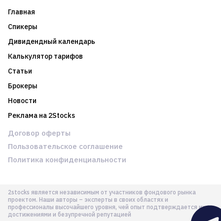
Главная
Спикеры
Дивидендный календарь
Калькулятор тарифов
Статьи
Брокеры
Новости
Реклама на 2Stocks
Договор оферты
Пользовательское соглашение
Политика конфиденциальности
2stocks является независимым от участников фондового рынка
проектом. Наши авторы – эксперты в своих областях и
профессионалы высочайшего уровня, чей опыт подтверждается их
достижениями и безупречной репутацией