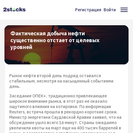
Перейти
к
Регистрация
Войти
Меню
Ос
основному
содержанию
учётной
на
записи
Фактическая добыча нефти
существенно отстает от целевых
пользователя
уровней
Рынок нефти второй день подряд оставался
стабильным, несмотря на насыщенный событиями
день.
Заседание ОПЕК+, традиционно привлекающее
широкое внимание рынка, в этот раз не оказало
ощутимого влияния на котировки. По информации
Reuters, встреча прошла в рекордно короткие сроки.
Министр энергетики Саудовской Аравии заявил, что на
обсуждение ушло всего 16 минут. Страны ожидаемо
увеличили квоты на март еще на 400 тысяч баррелей в