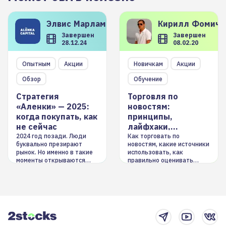
Элвис
Марламов
Кирилл
Фомиче
Завершен
Завершен
28.12.24
08.02.20
Опытным
Акции
Новичкам
Акции
Обзор
Обучение
Стратегия
Торговля по
«Аленки» — 2025:
новостям:
когда покупать, как
принципы,
не сейчас
лайфхаки,
инструменты
2024 год позади. Люди
Как торговать по
буквально презирают
новостям, какие источники
рынок. Но именно в такие
использовать, как
моменты открываются
правильно оценивать
долгосрочные
информацию. Также автор
возможности. Обсудим
покажет краткосрочные и
итоги года и стратегию на
среднесрочные
2025-й
торговые стратегии на
новостном потоке