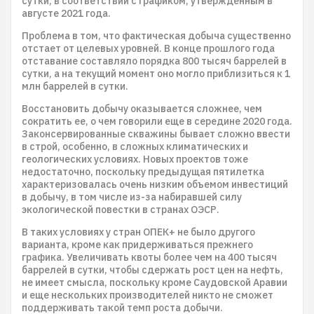
сутки, в соответствии с графиком, утвержденным в
августе 2021 года.
Проблема в том, что фактическая добыча существенно
отстает от целевых уровней. В конце прошлого года
отставание составляло порядка 800 тысяч баррелей в
сутки, а на текущий момент оно могло приблизиться к 1
млн баррелей в сутки.
Восстановить добычу оказывается сложнее, чем
сократить ее, о чем говорили еще в середине 2020 года.
Законсервированные скважины бывает сложно ввести
в строй, особенно, в сложных климатических и
геологических условиях. Новых проектов тоже
недостаточно, поскольку предыдущая пятилетка
характеризовалась очень низким объемом инвестиций
в добычу, в том числе из-за набиравшей силу
экологической повестки в странах ОЭСР.
В таких условиях у стран ОПЕК+ не было другого
варианта, кроме как придерживаться прежнего
графика. Увеличивать квоты более чем на 400 тысяч
баррелей в сутки, чтобы сдержать рост цен на нефть,
не имеет смысла, поскольку кроме Саудовской Аравии
и еще нескольких производителей никто не сможет
поддерживать такой темп роста добычи.