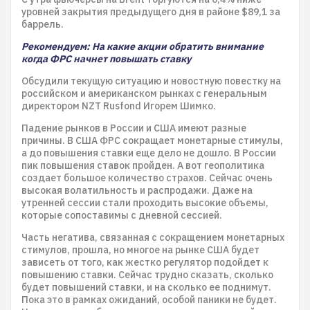
уровней закрытия предыдущего дня в районе $89,1 за
баррель.
Рекомендуем: На какие акции обратить внимание
когда ФРС начнет повышать ставку
Обсудили текущую ситуацию и новостную повестку на
российском и американском рынках с генеральным
директором NZT Rusfond Игорем Шимко.
Падение рынков в России и США имеют разные
причины. В США ФРС сокращает монетарные стимулы,
а до повышения ставки еще дело не дошло. В России
пик повышения ставок пройден. А вот геополитика
создает большое количество страхов. Сейчас очень
высокая волатильность и распродажи. Даже на
утренней сессии стали проходить высокие объемы,
которые сопоставимы с дневной сессией.
Часть негатива, связанная с сокращением монетарных
стимулов, прошла, но многое на рынке США будет
зависеть от того, как жестко регулятор подойдет к
повышению ставки. Сейчас трудно сказать, сколько
будет повышений ставки, и на сколько ее поднимут.
Пока это в рамках ожиданий, особой паники не будет.