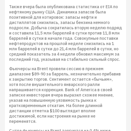
Также вчера была опубликована статистика от EIA по
нефтяному рынку США. Динамика запасов была
позитивной для котировок: запасы нефти и
дистиллятов снизились, запасы бензина немного
подросли. Добыча сократилась вторую неделю подряд
и составила 11,5 млн баррелей в сутки против 11,8 млн
баррелей в сутки в начале года. Совокупные поставки
нефтепродуктов на прошлой неделе снизились на 1
млн баррелей в сутки до 21,4 млн баррелей в сутки, но
средний показатель за 4 недели обновил максимум за
последний год, указывая на стабильно сильный спрос.
Фьючерсы на Brent провели сессию в прежнем
диапазоне $89-90 за баррель, незначительно прибавив
к закрытию торгов. Сентимент остается «бычьим»,
хотя после внушительного январского ралли
напрашивается коррекция. Bank of America в своей
записке инвесторам вчера выразил схожее мнение,
указав на повышенную уязвимость рынка к
кратковременным откатам. На более длинной
дистанции отметка $100 выглядит вполне
достижимой, если настроения на рынке не
переменятся.
С утра фьючерсы на Brent торгуются на 0,4% ниже