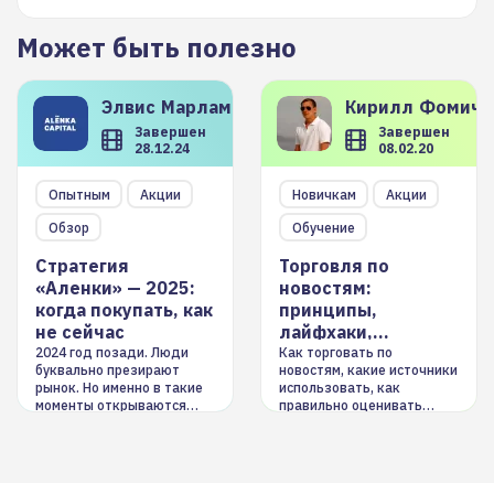
Может быть полезно
Элвис
Марламов
Кирилл
Фомиче
Завершен
Завершен
28.12.24
08.02.20
Опытным
Акции
Новичкам
Акции
Обзор
Обучение
Стратегия
Торговля по
«Аленки» — 2025:
новостям:
когда покупать, как
принципы,
не сейчас
лайфхаки,
инструменты
2024 год позади. Люди
Как торговать по
буквально презирают
новостям, какие источники
рынок. Но именно в такие
использовать, как
моменты открываются
правильно оценивать
долгосрочные
информацию. Также автор
возможности. Обсудим
покажет краткосрочные и
итоги года и стратегию на
среднесрочные
2025-й
торговые стратегии на
новостном потоке