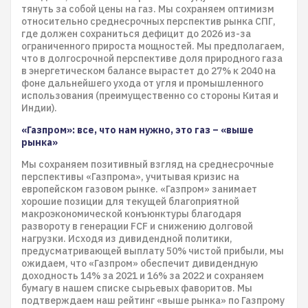
тянуть за собой цены на газ. Мы сохраняем оптимизм
относительно среднесрочных перспектив рынка СПГ,
где должен сохраниться дефицит до 2026 из-за
ограниченного прироста мощностей. Мы предполагаем,
что в долгосрочной перспективе доля природного газа
в энергетическом балансе вырастет до 27% к 2040 на
фоне дальнейшего ухода от угля и промышленного
использования (преимущественно со стороны Китая и
Индии).
«Газпром»: все, что нам нужно, это газ – «выше
рынка»
Мы сохраняем позитивный взгляд на среднесрочные
перспективы «Газпрома», учитывая кризис на
европейском газовом рынке. «Газпром» занимает
хорошие позиции для текущей благоприятной
макроэкономической конъюнктуры благодаря
развороту в генерации FCF и снижению долговой
нагрузки. Исходя из дивидендной политики,
предусматривающей выплату 50% чистой прибыли, мы
ожидаем, что «Газпром» обеспечит дивидендную
доходность 14% за 2021 и 16% за 2022 и сохраняем
бумагу в нашем списке сырьевых фаворитов. Мы
подтверждаем наш рейтинг «выше рынка» по Газпрому