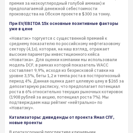
премия за низкоуглеродный голубой аммиак) и
предполагаемой денежной себестоимости
производства на Обском проекте в $300 за тонну.
При EV/EBITDA 15x основные позитивные факторы
уже в цене
«Новатэк» торгуется с существенной премией к
среднему показателю по российскому нефтегазовому
сектору (4,1x), которая, на наш взгляд, отражает
высокие параметры инвестиционного кейса
«Новатэка». Для оценки компании мы использовали
модель DCF, в рамках которой показатель WACC
составляет 9,9%, исходя из безрисковой ставки на
уровне 3,5%, беты 1,2 и темпа роста в постпрогнозный
период 4%. Данная оценка дает целевую цену в $265 за
депозитарную расписку, что предполагает потенциал
роста в 6% относительно текущих рыночных котировок
(1908 рублей за акцию, потенциал роста 7%). Мы
подтверждаем наш рейтинг «нейтрально» по
«Новатэку».
Катализаторы: дивиденды от проекта Ямал СПГ,
новые проекты
В краткосрочной перспективе ключевыми