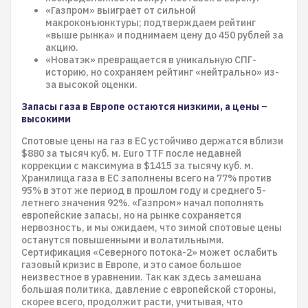
«Газпром» выиграет от сильной
макроконъюнктуры; подтверждаем рейтинг
«выше рынка» и поднимаем цену до 450 рублей за
акцию.
«Новатэк» превращается в уникальную СПГ-
историю, но сохраняем рейтинг «нейтрально» из-
за высокой оценки.
Запасы газа в Европе остаются низкими, а цены –
высокими
Спотовые цены на газ в ЕС устойчиво держатся вблизи
$880 за тысяч куб. м. Euro TTF после недавней
коррекции с максимума в $1415 за тысячу куб. м.
Хранилища газа в ЕС заполнены всего на 77% против
95% в этот же период в прошлом году и среднего 5-
летнего значения 92%. «Газпром» начал пополнять
европейские запасы, но на рынке сохраняется
нервозность, и мы ожидаем, что зимой спотовые цены
останутся повышенными и волатильными.
Сертификация «Северного потока-2» может ослабить
газовый кризис в Европе, и это самое большое
неизвестное в уравнении. Так как здесь замешана
большая политика, давление с европейской стороны,
скорее всего, продолжит расти, учитывая, что