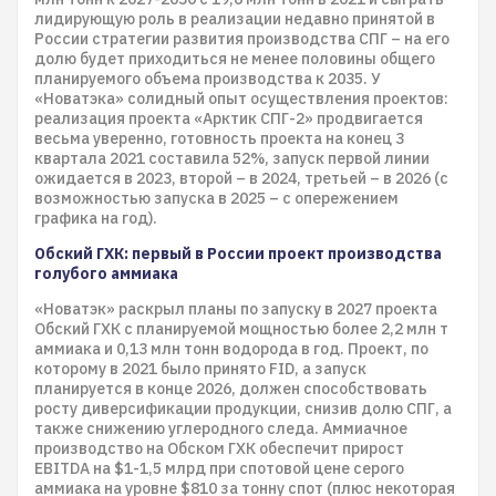
лидирующую роль в реализации недавно принятой в
России стратегии развития производства СПГ – на его
долю будет приходиться не менее половины общего
планируемого объема производства к 2035. У
«Новатэка» солидный опыт осуществления проектов:
реализация проекта «Арктик СПГ-2» продвигается
весьма уверенно, готовность проекта на конец 3
квартала 2021 составила 52%, запуск первой линии
ожидается в 2023, второй – в 2024, третьей – в 2026 (с
возможностью запуска в 2025 – с опережением
графика на год).
Обский ГХК: первый в России проект производства
голубого аммиака
«Новатэк» раскрыл планы по запуску в 2027 проекта
Обский ГХК с планируемой мощностью более 2,2 млн т
аммиака и 0,13 млн тонн водорода в год. Проект, по
которому в 2021 было принято FID, а запуск
планируется в конце 2026, должен способствовать
росту диверсификации продукции, снизив долю СПГ, а
также снижению углеродного следа. Аммиачное
производство на Обском ГХК обеспечит прирост
EBITDA на $1-1,5 млрд при спотовой цене серого
аммиака на уровне $810 за тонну спот (плюс некоторая