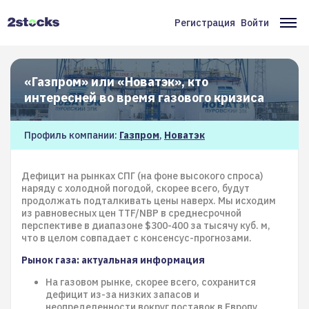
Перейти
к
Регистрация
Войти
Меню
Ос
основному
содержанию
учётной
на
записи
«Газпром» или «Новатэк», кто
пользователя
интересней во время газового кризиса
Профиль компании:
Газпром
,
Новатэк
Дефицит на рынках СПГ (на фоне высокого спроса)
наряду с холодной погодой, скорее всего, будут
продолжать подталкивать цены наверх. Мы исходим
из равновесных цен TTF/NBP в среднесрочной
перспективе в диапазоне $300-400 за тысячу куб. м,
что в целом совпадает с консенсус-прогнозами.
Рынок газа: актуальная информация
На газовом рынке, скорее всего, сохранится
дефицит из-за низких запасов и
неопределенности вокруг поставок в Европу.