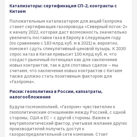
Катализаторы: сертификация СП-2, контракты с
Китаем
Положительным катализатором для акций Газпрома
станет сертификация газопровода «Северный поток-2»
к началу 2022, которая даст возможность значительно
увеличить поставки газа в Европу в следующем году
(по сравнению с 183 млрд куб. м в 2021) и, вероятно,
поможет сдуть спекулятивный ценовой пузырь. К 2030
спрос на газ в Китае превысит 100 млрд куб. м, что
создаст рыночный потенциал как для заключения
новых контрактов, так и для спотовых сделок – мы
считаем, что заключение новых контрактов с Китаем
также должно стать позитивным фактором для
«Газпрома».
Риски: геополитика в России, капзатраты,
налогообложение
Будучи госмонополией, «Газпром» чувствителен к
геополитическим отношениям между Россией, с одной
стороны, США и ЕС – с другой стороны. Важен и
внутриполитический фактор, учитывая желание других
производителей получить доступ к
газораспределительной сети компании. Стоит