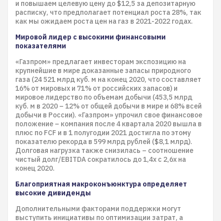
и повышаем целевую цену до $12,5 за депозитарную
расписку, что предполагает потенциал роста 28%, так
как мы ожидаем роста цен на газ в 2021-2022 годах.
Мировой лидер с высокими финансовыми
показателями
«Газпром» предлагает инвесторам экспозицию на
крупнейшие в мире доказанные запасы природного
газа (24 521 млрд куб. м на конец 2020, что составляет
16% от мировых и 71% от российских запасов) и
мировое лидерство по объемам добычи (453,5 млрд
куб. м в 2020 – 12% от общей добычи в мире и 68% всей
добычи в России). «Газпром» упрочил свое финансовое
положение – компания после 4 квартала 2020 вышла в
плюс по FCF и в 1 полугодии 2021 достигла по этому
показателю рекорда в 599 млрд рублей ($8,1 млрд).
Долговая нагрузка также снизилась – соотношение
чистый долг/EBITDA сократилось до 1,4x с 2,6x на
конец 2020.
Благоприятная макроконъюнктура определяет
высокие дивиденды
Дополнительными факторами поддержки могут
выступить инициативы по оптимизации затрат, а