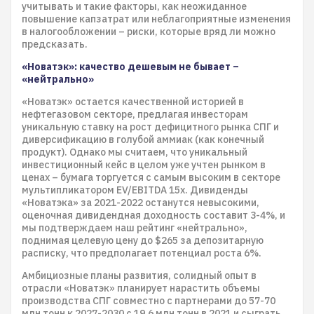
учитывать и такие факторы, как неожиданное
повышение капзатрат или неблагоприятные изменения
в налогообложении – риски, которые вряд ли можно
предсказать.
«Новатэк»: качество дешевым не бывает –
«нейтрально»
«Новатэк» остается качественной историей в
нефтегазовом секторе, предлагая инвесторам
уникальную ставку на рост дефицитного рынка СПГ и
диверсификацию в голубой аммиак (как конечный
продукт). Однако мы считаем, что уникальный
инвестиционный кейс в целом уже учтен рынком в
ценах – бумага торгуется с самым высоким в секторе
мультипликатором EV/EBITDA 15x. Дивиденды
«Новатэка» за 2021-2022 останутся невысокими,
оценочная дивидендная доходность составит 3-4%, и
мы подтверждаем наш рейтинг «нейтрально»,
поднимая целевую цену до $265 за депозитарную
расписку, что предполагает потенциал роста 6%.
Амбициозные планы развития, солидный опыт в
отрасли «Новатэк» планирует нарастить объемы
производства СПГ совместно с партнерами до 57-70
млн тонн к 2027-2030 с 19,6 млн тонн в 2021 и сыграть