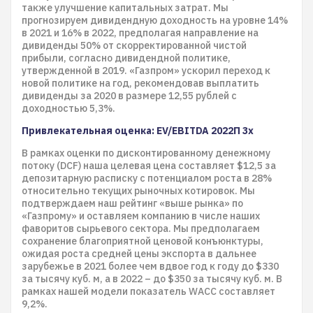
также улучшение капитальных затрат. Мы
прогнозируем дивидендную доходность на уровне 14%
в 2021 и 16% в 2022, предполагая направление на
дивиденды 50% от скорректированной чистой
прибыли, согласно дивидендной политике,
утвержденной в 2019. «Газпром» ускорил переход к
новой политике на год, рекомендовав выплатить
дивиденды за 2020 в размере 12,55 рублей с
доходностью 5,3%.
Привлекательная оценка: EV/EBITDA 2022П 3x
В рамках оценки по дисконтированному денежному
потоку (DCF) наша целевая цена составляет $12,5 за
депозитарную расписку с потенциалом роста в 28%
относительно текущих рыночных котировок. Мы
подтверждаем наш рейтинг «выше рынка» по
«Газпрому» и оставляем компанию в числе наших
фаворитов сырьевого сектора. Мы предполагаем
сохранение благоприятной ценовой конъюнктуры,
ожидая роста средней цены экспорта в дальнее
зарубежье в 2021 более чем вдвое год к году до $330
за тысячу куб. м, а в 2022 – до $350 за тысячу куб. м. В
рамках нашей модели показатель WACC составляет
9,2%.