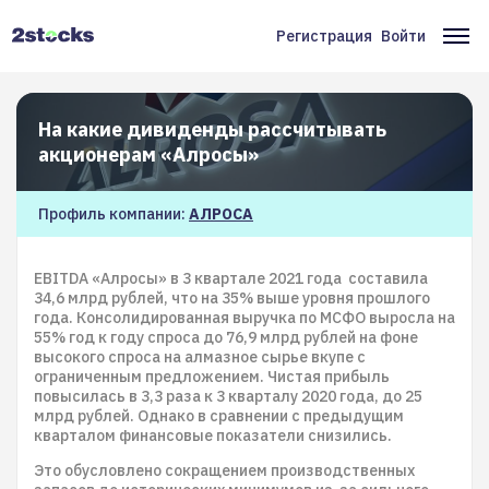
Перейти
к
Регистрация
Войти
Меню
Ос
основному
содержанию
учётной
на
записи
На какие дивиденды рассчитывать
пользователя
акционерам «Алросы»
Профиль компании:
АЛРОСА
EBITDA «Алросы» в 3 квартале 2021 года составила
34,6 млрд рублей, что на 35% выше уровня прошлого
года. Консолидированная выручка по МСФО выросла на
55% год к году спроса до 76,9 млрд рублей на фоне
высокого спроса на алмазное сырье вкупе с
ограниченным предложением. Чистая прибыль
повысилась в 3,3 раза к 3 кварталу 2020 года, до 25
млрд рублей. Однако в сравнении с предыдущим
кварталом финансовые показатели снизились.
Это обусловлено сокращением производственных