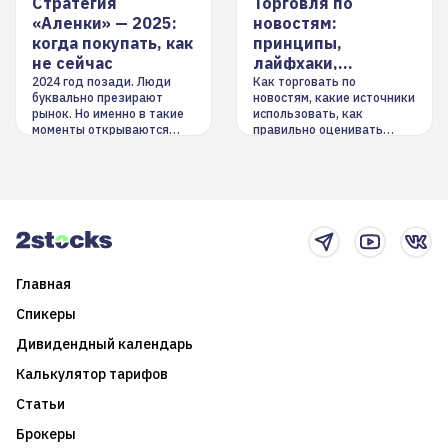
Стратегия
Торговля по
«Аленки» — 2025:
новостям:
когда покупать, как
принципы,
не сейчас
лайфхаки,
инструменты
2024 год позади. Люди
Как торговать по
буквально презирают
новостям, какие источники
рынок. Но именно в такие
использовать, как
моменты открываются
правильно оценивать
долгосрочные
информацию. Также автор
возможности. Обсудим
покажет краткосрочные и
итоги года и стратегию на
среднесрочные
2025-й
торговые стратегии на
новостном потоке
Главная
Спикеры
Дивидендный календарь
Калькулятор тарифов
Статьи
Брокеры