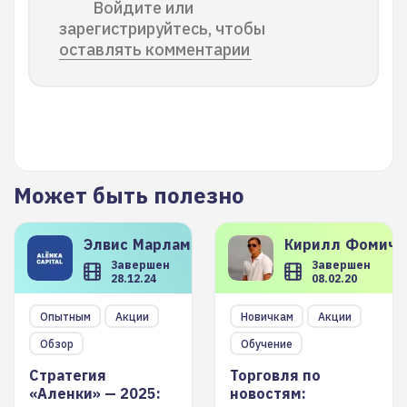
Войдите или
зарегистрируйтесь, чтобы
оставлять комментарии
Может быть полезно
Элвис
Марламов
Кирилл
Фомиче
Завершен
Завершен
28.12.24
08.02.20
Опытным
Акции
Новичкам
Акции
Обзор
Обучение
Стратегия
Торговля по
«Аленки» — 2025:
новостям: