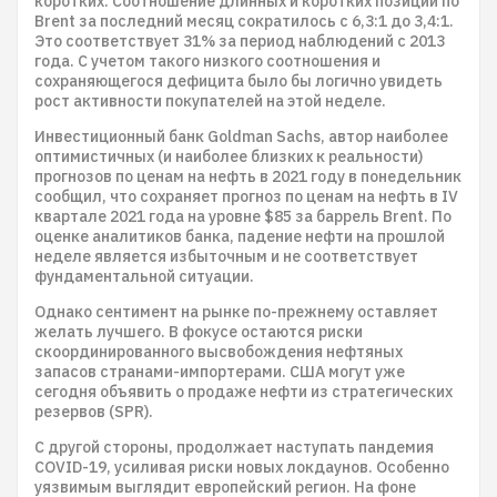
коротких. Соотношение длинных и коротких позиций по
Brent за последний месяц сократилось с 6,3:1 до 3,4:1.
Это соответствует 31% за период наблюдений с 2013
года. С учетом такого низкого соотношения и
сохраняющегося дефицита было бы логично увидеть
рост активности покупателей на этой неделе.
Инвестиционный банк Goldman Sachs, автор наиболее
оптимистичных (и наиболее близких к реальности)
прогнозов по ценам на нефть в 2021 году в понедельник
сообщил, что сохраняет прогноз по ценам на нефть в IV
квартале 2021 года на уровне $85 за баррель Brent. По
оценке аналитиков банка, падение нефти на прошлой
неделе является избыточным и не соответствует
фундаментальной ситуации.
Однако сентимент на рынке по-прежнему оставляет
желать лучшего. В фокусе остаются риски
скоординированного высвобождения нефтяных
запасов странами-импортерами. США могут уже
сегодня объявить о продаже нефти из стратегических
резервов (SPR).
С другой стороны, продолжает наступать пандемия
COVID-19, усиливая риски новых локдаунов. Особенно
уязвимым выглядит европейский регион. На фоне