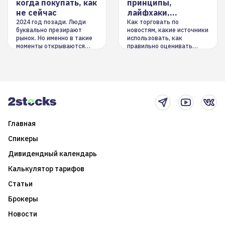
когда покупать, как
принципы,
не сейчас
лайфхаки,
инструменты
2024 год позади. Люди
Как торговать по
буквально презирают
новостям, какие источники
рынок. Но именно в такие
использовать, как
моменты открываются
правильно оценивать
долгосрочные
информацию. Также автор
возможности. Обсудим
покажет краткосрочные и
итоги года и стратегию на
среднесрочные
2025-й
торговые стратегии на
новостном потоке
Главная
Спикеры
Дивидендный календарь
Калькулятор тарифов
Статьи
Брокеры
Новости