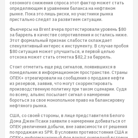
сезонного снижения спроса этот фактор может стать
определяющим в уравнении баланса на нефтяном
рынке. Пока это лишь риски, но участники рынка
пристально следят за развитием ситуации.
Фьючерсы на Brent вчера протестировали уровень $80
за баррель в качестве сопротивления и остались ниже.
Этот формальный признак слабости охлаждает
спекулятивный интерес к инструменту. В случае пробоя
$80 ситуация может улучшиться, и первой целью
отскока может стать отметка $82,2 за баррель.
Стоит отметить еще ряд сигналов, появившихся в
понедельник в информационном пространстве. Страны
ОПЕК+ отреагировали на сообщения о продаже нефти
из резервов, заявив, что могут скорректировать
производственную политику при таком сценарии. Судя
по всему, альянс посылает сигнал о намерении
бороться за свое монопольное право на балансировку
нефтяного рынка.
США, со своей стороны, в лице представителя Белого
Дома Джен Псаки заявили о намерении добиваться от
ОПЕК увеличения добычи, вне зависимости от решения
по продажам из SPR. В условиях противостояния США и
ОПЕК+ информационный фон вокруг очередной встречи