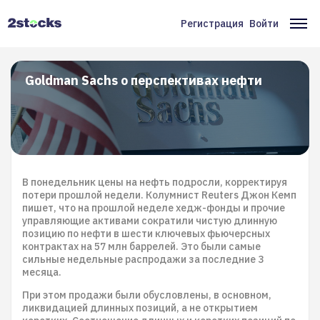
Перейти
к
Регистрация
Войти
Меню
Ос
основному
содержанию
учётной
на
записи
Goldman Sachs о перспективах нефти
пользователя
В понедельник цены на нефть подросли, корректируя
потери прошлой недели. Колумнист Reuters Джон Кемп
пишет, что на прошлой неделе хедж-фонды и прочие
управляющие активами сократили чистую длинную
позицию по нефти в шести ключевых фьючерсных
контрактах на 57 млн баррелей. Это были самые
сильные недельные распродажи за последние 3
месяца.
При этом продажи были обусловлены, в основном,
ликвидацией длинных позиций, а не открытием