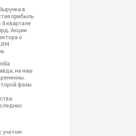
 Выручка в
стая прибыль
В 4 квартале
лрд. Акции
ектора о
 ARM
в.
idia
авда, на наш
временны.
второй фазы
ства.
оследних
с учетом