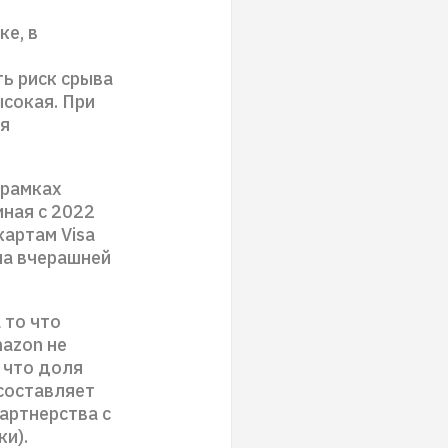
ке, в
ь риск срыва
ысокая. При
ия
 рамках
ная с 2022
картам Visa
 на вчерашней
 то что
mazon не
, что доля
 составляет
партнерства с
и).