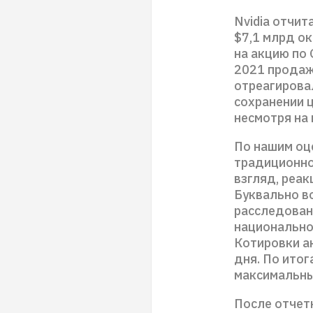
Nvidia отчит
$7,1 млрд ок
на акцию по 
2021 продаж
отреагирова
сохранении 
несмотря на
По нашим оце
традиционно
взгляд, реа
Буквально в
расследован
национально
Котировки а
дня. По итог
максимальны
После отчет