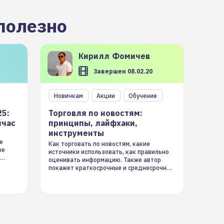
полезно
Кирилл
Фомичев
Завершен 08.02.20
Новичкам
Акции
Обучение
25:
Торговля по новостям:
йчас
принципы, лайфхаки,
инструменты
е
Как торговать по новостям, какие
ые
источники использовать, как правильно
оценивать информацию. Также автор
покажет краткосрочные и среднесрочные
торговые стратегии на новостном потоке