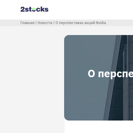
Перейти
к
основному
содержанию
Строка навигации
Главная
Новости
О перспективах акций Nvidia
О перспе