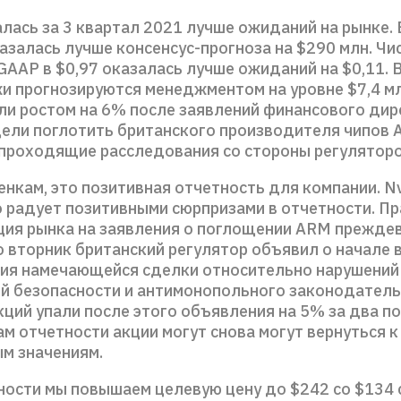
алась за 3 квартал 2021 лучше ожиданий на рынке.
азалась лучше консенсус-прогноза на $290 млн. Чи
GAAP в $0,97 оказалась лучше ожиданий на $0,11. 
и прогнозируются менеджментом на уровне $7,4 м
ли ростом на 6% после заявлений финансового дир
цели поглотить британского производителя чипов
 проходящие расследования со стороны регуляторо
нкам, это позитивная отчетность для компании. Nv
 радует позитивными сюрпризами в отчетности. Пр
кция рынка на заявления о поглощении ARM прежде
о вторник британский регулятор объявил о начале 
ия намечающейся сделки относительно нарушений
й безопасности и антимонопольного законодатель
кций упали после этого объявления на 5% за два п
ам отчетности акции могут снова могут вернуться к
м значениям.
ности мы повышаем целевую цену до $242 cо $134 