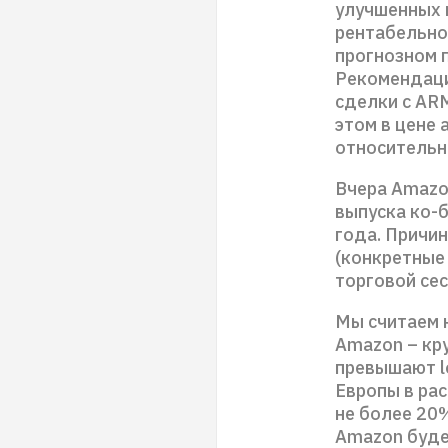
улучшенных 
рентабельнос
прогнозном 
Рекомендаци
сделки с ARM
этом в цене 
относительн
Вчера Amazo
выпуска ко-
года. Причин
(конкретные 
торговой сес
Мы считаем н
Amazon – кр
превышают lo
Европы в рас
не более 20%
Amazon буде