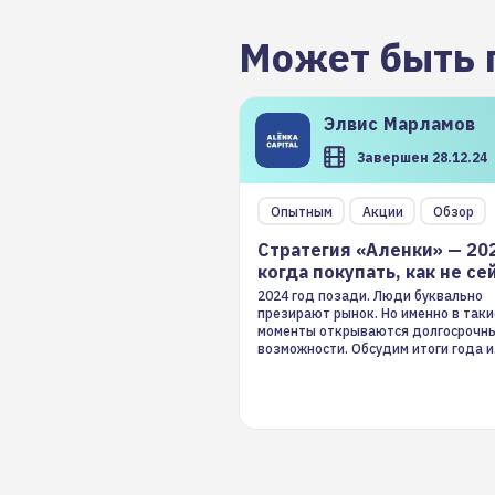
Может быть 
Элвис
Марламов
Завершен 28.12.24
Опытным
Акции
Обзор
Стратегия «Аленки» — 20
когда покупать, как не се
2024 год позади. Люди буквально
презирают рынок. Но именно в таки
моменты открываются долгосрочн
возможности. Обсудим итоги года и
стратегию на 2025-й