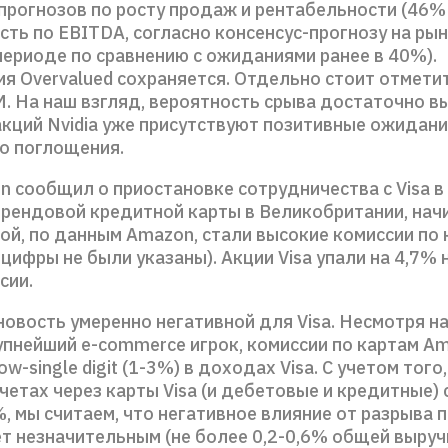
прогнозов по росту продаж и рентабельности (46%
ть по EBITDA, согласно консенсус-прогнозу на рын
периоде по сравнению с ожиданиями ранее в 40%).
я Overvalued сохраняется. Отдельно стоит отметит
. На наш взгляд, вероятность срыва достаточно в
акций Nvidia уже присутствуют позитивные ожидан
о поглощения.
n сообщил о приостановке сотрудничества с Visa в
брендовой кредитной карты в Великобритании, начи
ой, по данным Amazon, стали высокие комиссии по 
цифры не были указаны). Акции Visa упали на 4,7%
сии.
овость умеренно негативной для Visa. Несмотря на
упнейший e-commerce игрок, комиссии по картам A
w-single digit (1-3%) в доходах Visa. С учетом того
четах через карты Visa (и дебетовые и кредитные)
, мы считаем, что негативное влияние от разрыва 
т незначительным (не более 0,2-0,6% общей выручк