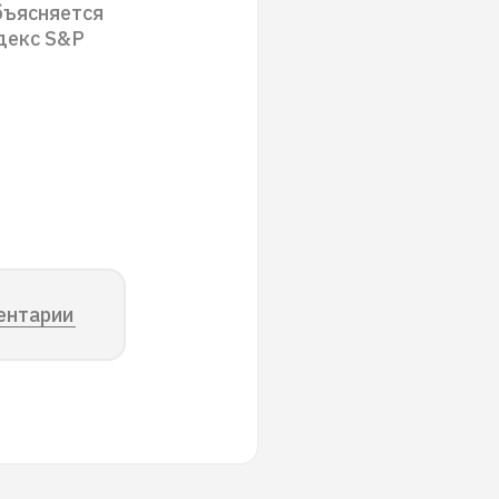
бъясняется
декс S&P
ентарии