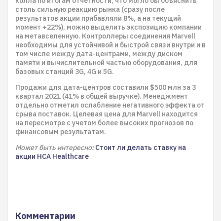
колла по итогам отчетности, что могло бы объяснить
столь сильную реакцию рынка (сразу после
результатов акции прибавляли 8%, а на текущий
момент +22%), можно выделить экспозицию компании
на метавселенную. Контроллеры соединения Marvell
необходимы для устойчивой и быстрой связи внутри и в
том числе между дата-центрами, между диском
памяти и вычислительной частью оборудования, для
базовых станций 3G, 4G и 5G.
Продажи для дата-центров составили $500 млн за 3
квартал 2021 (41% в общей выручке). Менеджмент
отдельно отметил ослабление негативного эффекта от
срыва поставок. Целевая цена для Marvell находится
на пересмотре с учетом более высоких прогнозов по
финансовым результатам.
Может быть интересно:
Стоит ли делать ставку на
акции HCA Healthcare
Комментарии