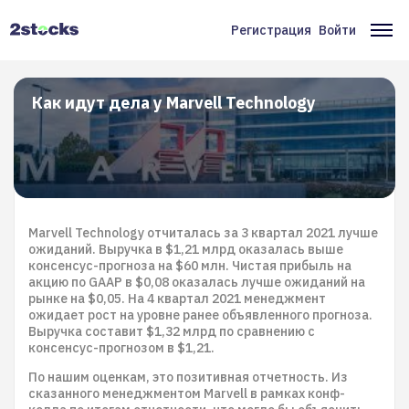
Перейти
к
Регистрация
Войти
Меню
Ос
основному
содержанию
учётной
на
записи
Как идут дела у Marvell Technology
пользователя
Marvell Technology отчиталась за 3 квартал 2021 лучше
ожиданий. Выручка в $1,21 млрд оказалась выше
консенсус-прогноза на $60 млн. Чистая прибыль на
акцию по GAAP в $0,08 оказалась лучше ожиданий на
рынке на $0,05. На 4 квартал 2021 менеджмент
ожидает рост на уровне ранее объявленного прогноза.
Выручка составит $1,32 млрд по сравнению с
консенсус-прогнозом в $1,21.
По нашим оценкам, это позитивная отчетность. Из
сказанного менеджментом Marvell в рамках конф-