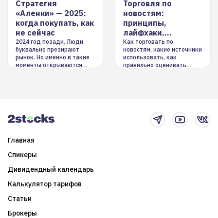
Стратегия
Торговля по
«Аленки» — 2025:
новостям:
когда покупать, как
принципы,
не сейчас
лайфхаки,
инструменты
2024 год позади. Люди
Как торговать по
буквально презирают
новостям, какие источники
рынок. Но именно в такие
использовать, как
моменты открываются
правильно оценивать
долгосрочные
информацию. Также автор
возможности. Обсудим
покажет краткосрочные и
итоги года и стратегию на
среднесрочные
2025-й
торговые стратегии на
новостном потоке
Главная
Спикеры
Дивидендный календарь
Калькулятор тарифов
Статьи
Брокеры