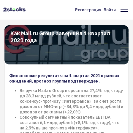
Перейти
к
Регистрация
Войти
Меню
Ос
основному
содержанию
учётной
на
записи
Как Mail.ru Group завершил 1 квартал
2021 года
пользователя
Финансовые результаты за 1 квартал 2021 в рамках
ожиданий, прогноз группы подтвержден.
Выручка Mail.ru Group выросла на 27,4% год к году
до 28,3 млрд рублей, что соответствует
консенсус-прогнозу «Интерфакса», за счет роста
доходов от ММО-игр (+34,3% до 9,4 млрд рублей) и
доходов от рекламы (+22,0%).
Совокупный сегментный показатель EBITDA
составил 6,1 млрд рублей (+8,1% год к году), что
на 2,5% выше прогноза «Интерфакса».