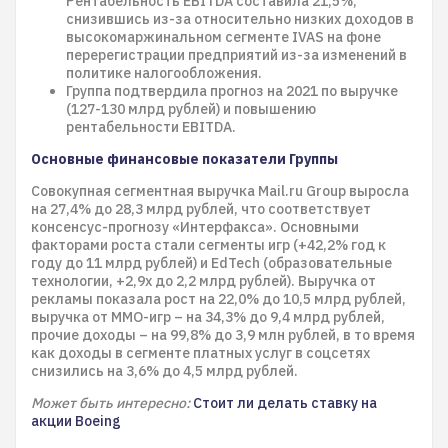
Рентабельность EBITDA составила 21,5%,
снизившись из-за относительно низких доходов в
высокомаржинальном сегменте IVAS на фоне
перерегистрации предприятий из-за изменений в
политике налогообложения.
Группа подтвердила прогноз на 2021 по выручке
(127-130 млрд рублей) и повышению
рентабельности EBITDA.
Основные финансовые показатели Группы
Совокупная сегментная выручка Mail.ru Group выросла
на 27,4% до 28,3 млрд рублей, что соответствует
консенсус-прогнозу «Интерфакса». Основными
факторами роста стали сегменты игр (+42,2% год к
году до 11 млрд рублей) и EdTech (образовательные
технологии, +2,9x до 2,2 млрд рублей). Выручка от
рекламы показала рост на 22,0% до 10,5 млрд рублей,
выручка от MMO-игр – на 34,3% до 9,4 млрд рублей,
прочие доходы – на 99,8% до 3,9 млн рублей, в то время
как доходы в сегменте платных услуг в соцсетях
снизились на 3,6% до 4,5 млрд рублей.
Может быть интересно:
Стоит ли делать ставку на
акции Boeing