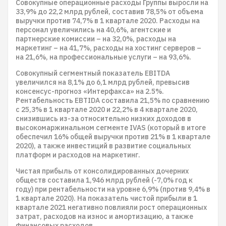
Совокупные операционные расходы Группы выросли на
33,9% до 22,2 млрд рублей, составив 78,5% от объема
выручки против 74,7% в 1 квартале 2020. Расходы на
персонал увеличились на 40,6%, агентские и
партнерские комиссии – на 32,0%, расходы на
маркетинг – на 41,7%, расходы на хостинг серверов –
на 21,6%, на профессиональные услуги – на 93,6%.
Совокупный сегментный показатель EBITDA
увеличился на 8,1% до 6,1 млрд рублей, превысив
консенсус-прогноз «Интерфакса» на 2.5%.
Рентабельность EBTIDA составила 21,5% по сравнению
с 25,3% в 1 квартале 2020 и 22,2% в 4 квартале 2020,
снизившись из-за относительно низких доходов в
высокомаржинальном сегменте IVAS (который в итоге
обеспечил 16% общей выручки против 21% в 1 квартале
2020), а также инвестиций в развитие социальных
платформ и расходов на маркетинг.
Чистая прибыль от консолидированных дочерних
обществ составила 1,946 млрд рублей (-7,0% год к
году) при рентабельности на уровне 6,9% (против 9,4% в
1 квартале 2020). На показатель чистой прибыли в 1
квартале 2021 негативно повлияли рост операционных
затрат, расходов на износ и амортизацию, а также
финансовых расходов.