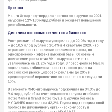
Прогноз
Mail.ru Group подтвердила прогноз по выручке на 2021
на уровне 127-130 млрд рублей и ожидает повышения
рентабельности.
Динамика основных сегментов и бизнесов
Рост рекламной выручки ускорился до 22,0% год к году
– до 10,5 млрд рублей с 10,4% в 4 квартале 2020, что
отражает восстановление рекламного рынка, но
одновременно и эффект высокой базы. Основным
двигателем роста стал VK – выручка сегмента
увеличилась на 21,2% год к году. В пресс-релизе Mail.ru
поделилась амбициями нарастить свою долю на
российском рынке цифровой рекламы до 20% в
среднесрочной перспективе по сравнению с текущими
15%.
В сегменте MMO-игр выручка подскочила на 34,3% до
9,4 млрд рублей за счет недавнего запуска игр Grand
Hotel Mania и Grand Hotel Royale. Выручка бизнеса
MY.GAMES взлетела на 42,2%. Группа подтвердила свой
прогноз по двузначному органическому росту и
укреплению рентабельности MY.GAMES.