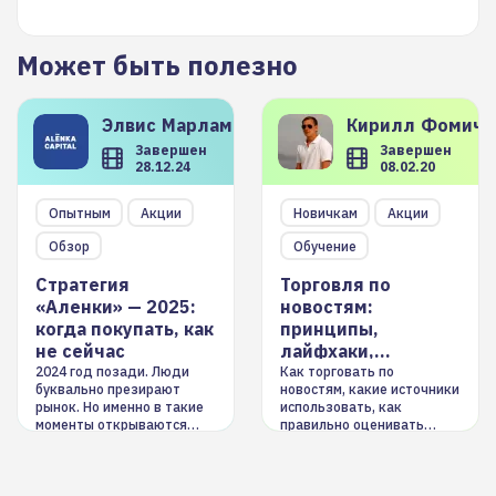
Может быть полезно
Элвис
Марламов
Кирилл
Фомиче
Завершен
Завершен
28.12.24
08.02.20
Опытным
Акции
Новичкам
Акции
Обзор
Обучение
Стратегия
Торговля по
«Аленки» — 2025:
новостям:
когда покупать, как
принципы,
не сейчас
лайфхаки,
инструменты
2024 год позади. Люди
Как торговать по
буквально презирают
новостям, какие источники
рынок. Но именно в такие
использовать, как
моменты открываются
правильно оценивать
долгосрочные
информацию. Также автор
возможности. Обсудим
покажет краткосрочные и
итоги года и стратегию на
среднесрочные
2025-й
торговые стратегии на