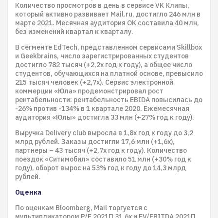
Количество просмотров в день в сервисе VK Клипы,
который активно развивает Mail.ru, достигло 246 млн в
марте 2021. Месячная аудитория OK составила 40 млн,
без изменений квартал к кварталу.
В сегменте EdTech, представленном сервисами Skillbox
и Geekbrains, число зарегистрированных студентов
достигло 782 тысяч (+2,2x год к году), а общее число
студентов, обучающихся на платной основе, превысило
215 тысяч человек (+2,7x). Сервис электронной
коммерции «Юла» продемонстрировал рост
рентабельности: рентабельность EBIDA повысилась до
-26% против -134% в 1 квартале 2020. Ежемесячная
аудитория «Юлы» достигла 33 млн (+27% год к году).
Выручка Delivery club выросла в 1,8x год к году до 3,2
млрд рублей. Заказы достигли 17,6 млн (+1,6x),
партнеры – 43 тысяч (+2,7x год к году). Количество
поездок «Ситимобил» составило 51 млн (+30% год к
году), оборот вырос на 53% год к году до 14,3 млрд
рублей.
Оценка
По оценкам Bloomberg, Mail торгуется с
мультипликатором P/E 2021П 31,6x и EV/EBITDA 2021П