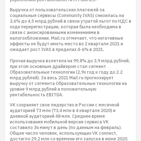
Выручка от пользовательских платежей за
социальные сервисы (Community IVAS) снизилась на
3,6% до 4,5 млрд рублей в связи утратой льгот по НДС в
ходе перерегистрации, которая была необходима в
связи с анонсированными изменениями в
налогообложении. Mail.ru отмечает, что негативные
эффекты не будут иметь место во 2 квартале 2021 и
ожидает рост IVAS в пределах 4-6% в 2021.
Прочая выручка взлетела на 99,8% до 3,9 млрд рублей,
при этом основным драйвером стал сегмент
Образовательные технологии (2,9x год к году до 2.2
млрд рублей). За весь 2021 Mail.ru прогнозирует
выручку от сегмента Образовательные технологии на
уровне 9 млрд рублей и положительную
рентабельность EBITDA.
VK сохраняет свое лидерство в России с месячной
аудиторией 73 млн (73,4 млн в 4 квартале 2020) и
дневной аудиторией 48 млн. Среднее время
использования мобильной версии сервиса VK
составило 36 минут в день (по данным на февраль).
Общее число человек, использующих VK connect,
достигло 29,2 млн со времени его запуска в июне 2020.