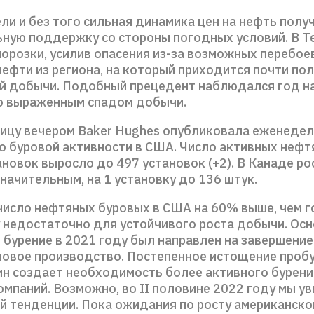
ли и без того сильная динамика цен на нефть полу
ную поддержку со стороны погодных условий. В Т
орозки, усилив опасения из-за возможных перебоев
ефти из региона, на который приходится почти по
й добычи. Подобный прецедент наблюдался год н
о выраженным спадом добычи.
ницу вечером Baker Hughes опубликовала еженеде
по буровой активности в США. Число активных неф
новок выросло до 497 установок (+2). В Канаде ро
начительным, на 1 установку до 136 штук.
число нефтяных буровых в США на 60% выше, чем го
 недостаточно для устойчивого роста добычи. Ос
 бурение в 2021 году был направлен на завершени
а новое производство. Постепенное истощение проб
ин создает необходимость более активного бурени
омпаний. Возможно, во II половине 2022 году мы у
ой тенденции. Пока ожидания по росту американск