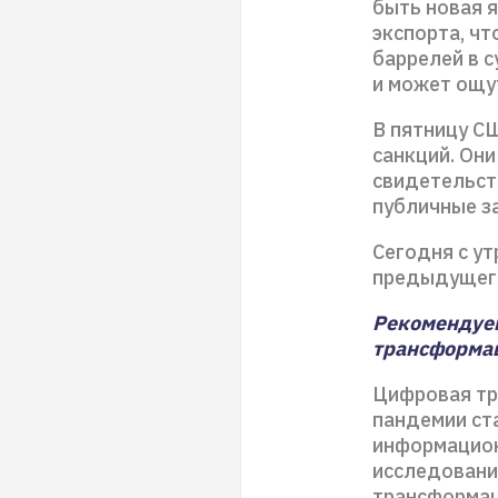
быть новая я
экспорта, чт
баррелей в с
и может ощу
В пятницу С
санкций. Они
свидетельст
публичные з
Сегодня с ут
предыдущего
Рекомендуем
трансформа
Цифровая тр
пандемии ст
информацион
исследовании
трансформац