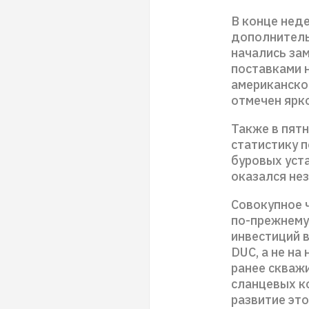
В конце неде
дополнитель
начались зам
поставками н
американско
отмечен ярк
Также в пят
статистику 
буровых уста
оказался нез
Совокупное 
по-прежнему
инвестиций в
DUC, а не н
ранее скваж
сланцевых к
развитие эт