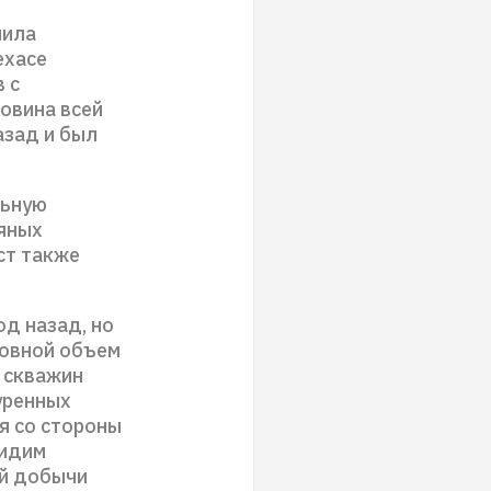
чила
ехасе
 с
ловина всей
азад и был
льную
тяных
ст также
д назад, но
новной объем
е скважин
уренных
я со стороны
видим
ой добычи