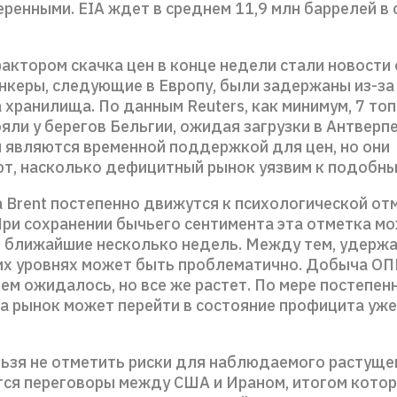
ренными. EIA ждет в среднем 11,9 млн баррелей в 
ктором скачка цен в конце недели стали новости о
нкеры, следующие в Европу, были задержаны из-з
 хранилища. По данным Reuters, как минимум, 7 то
яли у берегов Бельгии, ожидая загрузки в Антверп
и являются временной поддержкой для цен, но они
т, насколько дефицитный рынок уязвим к подобны
 Brent постепенно движутся к психологической от
 При сохранении бычьего сентимента эта отметка м
в ближайшие несколько недель. Между тем, удержа
их уровнях может быть проблематично. Добыча ОП
ем ожидалось, но все же растет. По мере постепен
а рынок может перейти в состояние профицита уже 
льзя не отметить риски для наблюдаемого растуще
я переговоры между США и Ираном, итогом кото