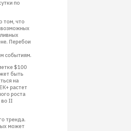
сутки по
 том, что
а возможных
пливных
ене. Перебои
м событиям.
метке $100
ожет быть
ться на
ЕК+ растет
ного роста
во II
го тренда.
рых может