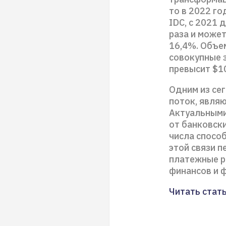
то в 2022 го
IDC, с 2021 
раза и може
16,4%. Объе
совокупные з
превысит $10
Одним из се
поток, явля
Актуальными 
от банковски
числа спосо
этой связи 
платежные р
финансов и 
Читать стат