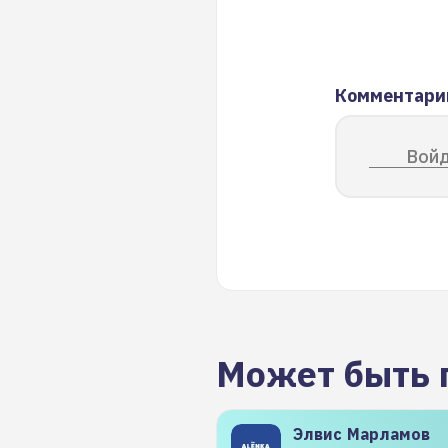
Комментари
Войд
Может быть 
Элвис
Марламов