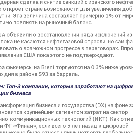
дерная сделка и снятие санкций с иранского нефт
о откроет стране возможности для увеличения доб
утки. Эта величина составляет примерно 1% от мир
тимо повлиять на рыночный баланс.
ША объявили о восстановлении ряда исключений из
 пока не касаются нефтегазовой отрасли, но сам ф
вовать о возможном прогрессе в переговорах. Впро
аявления США пока этого не подтверждают.
ра фьючерсы на Brent торгуются на 0,3% ниже уров
 дня в районе $93 за баррель.
: Топ-3 компании, которые заработают на цифро
ции бизнеса
ансформация бизнеса и государства (DX) на фоне 
ановится крупнейшим сегментом затрат на сектор
но-коммуникационных технологий (ИКТ). Как отме
 ФГ «Финам», если всего 5 лет назад к цифровой
ии можно было отнести лишь четверть глобальног