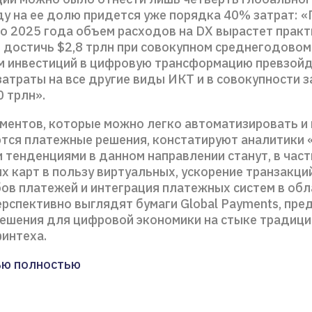
ду на ее долю придется уже порядка 40% затрат: 
до 2025 года объем расходов на DX вырастет практ
т достичь $2,8 трлн при совокупном среднегодовом
м инвестиций в цифровую трансформацию превзой
атраты на все другие виды ИКТ и в совокупности з
 трлн».
гментов, которые можно легко автоматизировать и 
ются платежные решения, констатируют аналитики 
тенденциями в данном направлении станут, в част
х карт в пользу виртуальных, ускорение транзакци
бов платежей и интеграция платежных систем в обл
перспективно выглядят бумаги Global Payments, пр
ешения для цифровой экономики на стыке традиц
финтеха.
ью полностью