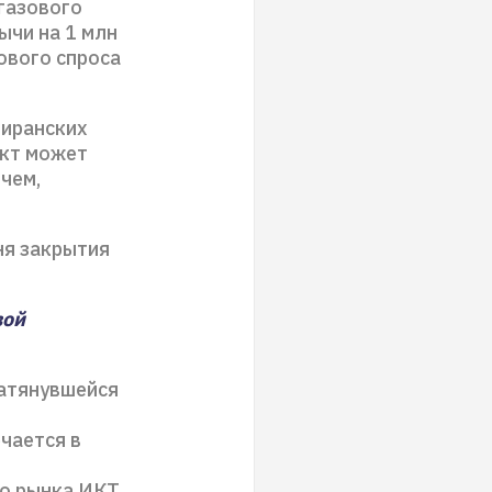
егазового
ычи на 1 млн
ового спроса
 иранских
акт может
чем,
ня закрытия
вой
затянувшейся
чается в
о рынка ИКТ,