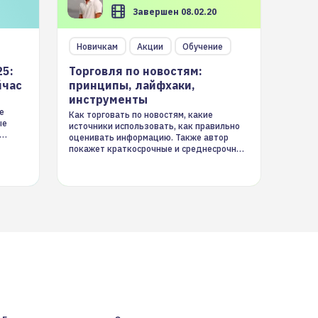
Завершен 08.02.20
Новичкам
Акции
Обучение
25:
Торговля по новостям:
йчас
принципы, лайфхаки,
инструменты
е
Как торговать по новостям, какие
ые
источники использовать, как правильно
оценивать информацию. Также автор
покажет краткосрочные и среднесрочные
торговые стратегии на новостном потоке