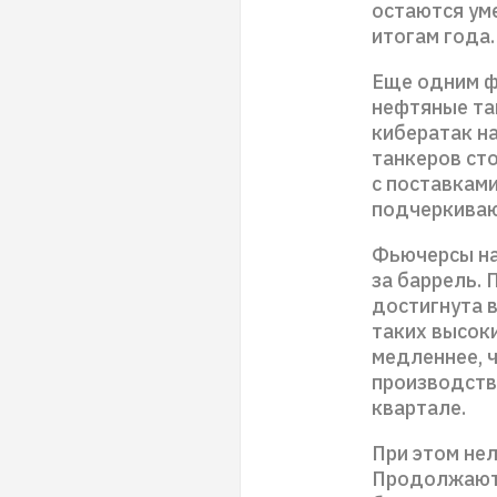
остаются уме
итогам года.
Еще одним фа
нефтяные та
кибератак на
танкеров сто
с поставкам
подчеркиваю
Фьючерсы на
за баррель.
достигнута 
таких высок
медленнее, ч
производств
квартале.
При этом не
Продолжаютс