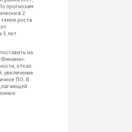
«По прогнозам
ически в 2
 темпе роста
дет
а 5 лет
поставить на
«Финама».
ности, отказ
й, увеличение
ачное ПО. В
едлагающей
ионных