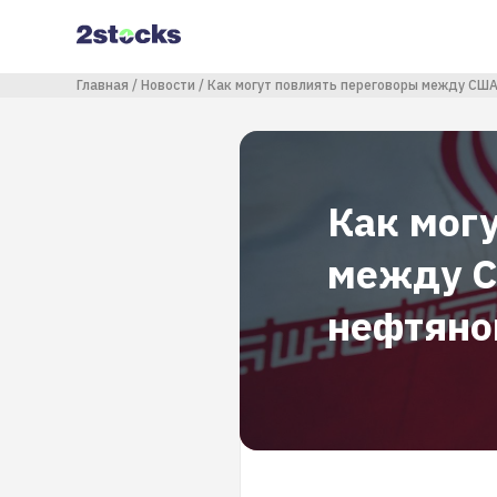
Перейти
к
основному
содержанию
Строка навигации
Главная
Новости
Как могут повлиять переговоры между США
Как мог
между С
нефтяно