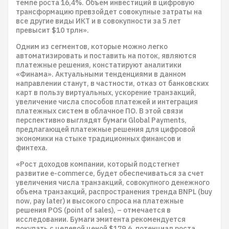
темпе роста 16,4%. Объем инвестиций в цифровую
трансформацию превзойдет совокупные затраты на
все другие виды ИКТ и в совокупности за 5 лет
превысит $10 трлн».
Одним из сегментов, которые можно легко
автоматизировать и поставить на поток, являются
платежные решения, констатируют аналитики
«Финама». Актуальными тенденциями в данном
направлении станут, в частности, отказ от банковских
карт в пользу виртуальных, ускорение транзакций,
увеличение числа способов платежей и интеграция
платежных систем в облачное ПО. В этой связи
перспективно выглядят бумаги Global Payments,
предлагающей платежные решения для цифровой
экономики на стыке традиционных финансов и
финтеха.
«Рост доходов компании, который подстегнет
развитие e-commerce, будет обеспечиваться за счет
увеличения числа транзакций, совокупного денежного
объема транзакций, распространения тренда BNPL (buy
now, pay later) и высокого спроса на платежные
решения POS (point of sales), – отмечается в
исследовании. Бумаги эмитента рекомендуется
покупать с целевой ценой $179,6, потенциал роста