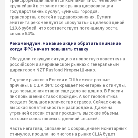
трансформации является компания «Ростелеком» –
крупнейший в стране игрок рынка цифровизации
государственных услуг, «умных» городов,
транспортных сетей и здравоохранения. Бумаги
эмитента рекомендуется «покупать» с целевой ценой
119,6 рублей, что соответствует потенциалу роста
свыше 54%.
Рекомендуем: На какие акции обратить внимание
когда ФРС начнет повышать ставку
Обсудили текущую ситуацию и новостную повестку на
российском и американском рынках с генеральным
директором NZT Rusfond Игорем Шимко.
Падение рынков в России и США имеют разные
причины. В США ФРС сокращает монетарные стимулы,
а до повышения ставки еще дело не дошло. В России
пик повышения ставок пройден. А вот геополитика
создает большое количество страхов. Сейчас очень
высокая волатильность и распродажи. Даже на
утренней сессии стали проходить высокие объемы,
которые сопоставимы с дневной сессией.
Часть негатива, связанная с сокращением монетарных
стимулов, прошла, но многое на рынке США будет