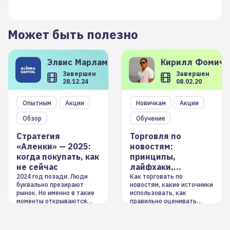
Может быть полезно
Элвис
Марламов
Кирилл
Фомиче
Завершен
Завершен
28.12.24
08.02.20
Опытным
Акции
Новичкам
Акции
Обзор
Обучение
Стратегия
Торговля по
«Аленки» — 2025:
новостям:
когда покупать, как
принципы,
не сейчас
лайфхаки,
инструменты
2024 год позади. Люди
Как торговать по
буквально презирают
новостям, какие источники
рынок. Но именно в такие
использовать, как
моменты открываются
правильно оценивать
долгосрочные
информацию. Также автор
возможности. Обсудим
покажет краткосрочные и
итоги года и стратегию на
среднесрочные