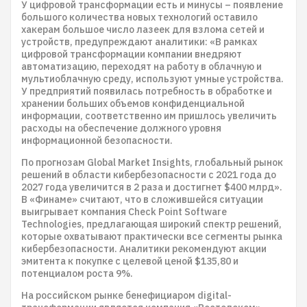
У цифровой трансформации есть и минусы – появление
большого количества новых технологий оставило
хакерам большое число лазеек для взлома сетей и
устройств, предупреждают аналитики: «В рамках
цифровой трансформации компании внедряют
автоматизацию, переходят на работу в облачную и
мультиоблачную среду, используют умные устройства.
У предприятий появилась потребность в обработке и
хранении больших объемов конфиденциальной
информации, соответственно им пришлось увеличить
расходы на обеспечение должного уровня
информационной безопасности.
По прогнозам Global Market Insights, глобальный рынок
решений в области кибербезопасности с 2021 года до
2027 года увеличится в 2 раза и достигнет $400 млрд».
В «Финаме» считают, что в сложившейся ситуации
выигрывает компания Check Point Software
Technologies, предлагающая широкий спектр решений,
которые охватывают практически все сегменты рынка
кибербезопасности. Аналитики рекомендуют акции
эмитента к покупке с целевой ценой $135,80 и
потенциалом роста 9%.
На российском рынке бенефициаром digital-