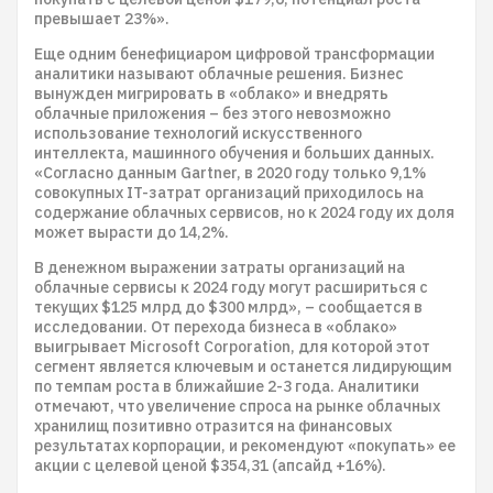
превышает 23%».
Еще одним бенефициаром цифровой трансформации
аналитики называют облачные решения. Бизнес
вынужден мигрировать в «облако» и внедрять
облачные приложения – без этого невозможно
использование технологий искусственного
интеллекта, машинного обучения и больших данных.
«Согласно данным Gartner, в 2020 году только 9,1%
совокупных IT-затрат организаций приходилось на
содержание облачных сервисов, но к 2024 году их доля
может вырасти до 14,2%.
В денежном выражении затраты организаций на
облачные сервисы к 2024 году могут расшириться с
текущих $125 млрд до $300 млрд», – сообщается в
исследовании. От перехода бизнеса в «облако»
выигрывает Microsoft Corporation, для которой этот
сегмент является ключевым и останется лидирующим
по темпам роста в ближайшие 2-3 года. Аналитики
отмечают, что увеличение спроса на рынке облачных
хранилищ позитивно отразится на финансовых
результатах корпорации, и рекомендуют «покупать» ее
акции с целевой ценой $354,31 (апсайд +16%).