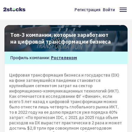
Перейти
к
Регистрация
Войти
Меню
Ос
основному
содержанию
учётной
на
записи
Топ-3 компании, которые заработают
пользователя
на цифровой трансформации бизнеса
Профиль компании:
Ростелеком
Цифровая трансформация бизнеса и государства (DX)
на фоне затянувшейся пандемии становится
крупнейшим сегментом затрат на сектор
информационно-коммуникационных технологий (ИКТ).
Как отмечается в исследовании ФГ «Финам», если
всего 5 лет назад к цифровой трансформации можно
было отнести лишь четверть глобального рынка ИКТ,
то в 2022 году на ее долю придется уже порядка 40%
затрат: «По прогнозам IDC, с 2021 до 2025 года объем
расходов на DX вырастет практически в 2 раза и может
достичь $2,8 трлн при совокупном среднегодовом