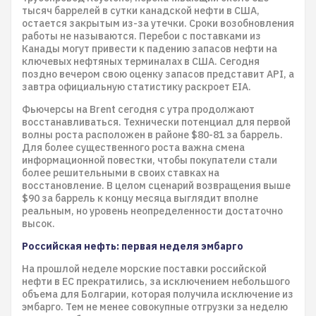
тысяч баррелей в сутки канадской нефти в США,
остается закрытым из-за утечки. Сроки возобновления
работы не называются. Перебои с поставками из
Канады могут привести к падению запасов нефти на
ключевых нефтяных терминалах в США. Сегодня
поздно вечером свою оценку запасов представит API, а
завтра официальную статистику раскроет EIA.
Фьючерсы на Brent сегодня с утра продолжают
восстанавливаться. Технически потенциал для первой
волны роста расположен в районе $80-81 за баррель.
Для более существенного роста важна смена
информационной повестки, чтобы покупатели стали
более решительными в своих ставках на
восстановление. В целом сценарий возвращения выше
$90 за баррель к концу месяца выглядит вполне
реальным, но уровень неопределенности достаточно
высок.
Российская нефть: первая неделя эмбарго
На прошлой неделе морские поставки российской
нефти в ЕС прекратились, за исключением небольшого
объема для Болгарии, которая получила исключение из
эмбарго. Тем не менее совокупные отгрузки за неделю