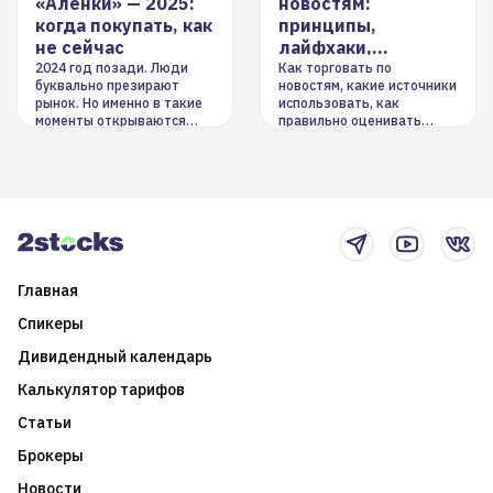
«Аленки» — 2025:
новостям:
когда покупать, как
принципы,
не сейчас
лайфхаки,
инструменты
2024 год позади. Люди
Как торговать по
буквально презирают
новостям, какие источники
рынок. Но именно в такие
использовать, как
моменты открываются
правильно оценивать
долгосрочные
информацию. Также автор
возможности. Обсудим
покажет краткосрочные и
итоги года и стратегию на
среднесрочные
2025-й
торговые стратегии на
новостном потоке
Главная
Спикеры
Дивидендный календарь
Калькулятор тарифов
Статьи
Брокеры
Новости