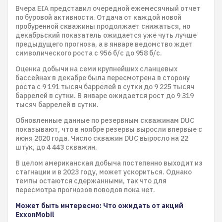
Вчера EIA представил очередной ежемесячный отчет
по буровой активности. Отдача от каждой новой
пробуренной скважины продолжает снижаться, но
декабрьский показатель ожидается уже чуть лучше
предыдущего прогноза, а в январе ведомство ждет
символического роста с 956 б/с до 958 б/с.
Оценка добычи на семи крупнейших сланцевых
бассейнах в декабре была пересмотрена в сторону
роста с 9 191 тысяч баррелей в сутки до 9 225 тысяч
баррелей в сутки. В январе ожидается рост до 9 319
тысяч баррелей в сутки.
Обновленные данные по резервным скважинам DUC
показывают, что в ноябре резервы выросли впервые с
июня 2020 года. Число скважин DUC выросло на 22
штук, до 4 443 скважин.
В целом американская добыча постепенно выходит из
стагнации и в 2023 году, может ускориться. Однако
темпы остаются сдержанными, так что для
пересмотра прогнозов поводов пока нет.
Может быть интересно: Что ожидать от акций
ExxonMobil