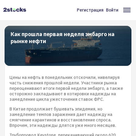
Перейти
к
Регистрация
Войти
Меню
Ос
основному
содержанию
учётной
на
записи
Как прошла первая неделя эмбарго на
рынке нефти
пользователя
Цены на нефть в понедельник отскочили, нивелируя
часть снижения прошлой недели. Участники рынка
переоценивают итоги первой недели эмбарго, а также
осторожно закладывают в котировки надежды на
замедление цикла ужесточения ставок ФРС.
В Китае продолжает бушевать эпидемия, но
замедление темпов заражения дает надежду на
смягчение карантинов и восстановление спроса.
Впрочем, эти надежды длятся уже много месяцев.
Трубопровод Keystone, перекачивающий около 620