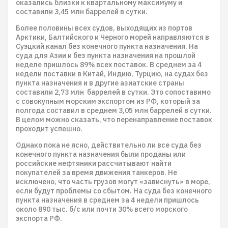
оказались близки к квартальному максимуму и
составили 3,45 млн баррелей в сутки.
Более половины всех судов, выходящих из портов
Арктики, Балтийского и Черного морей направляются в
Суэцкий канал без конечного пункта назначения. На
суда для Азии и без пункта назначения на прошлой
неделе пришлось 89% всех поставок. В среднем за 4
недели поставки в Китай, Индию, Турцию, на судах без
пункта назначения и в другие азиатские страны
составили 2,73 млн баррелей в сутки. Это сопоставимо
с совокупным морским экспортом из РФ, который за
полгода составил в среднем 3,05 млн баррелей в сутки.
В целом можно сказать, что перенаправление поставок
проходит успешно.
Однако пока не ясно, действительно ли все суда без
конечного пункта назначения были проданы или
российские нефтяники рассчитывают найти
покупателей за время движения танкеров. Не
исключено, что часть грузов могут «зависнуть» в море,
если будут проблемы со сбытом. На суда без конечного
пункта назначения в среднем за 4 недели пришлось
около 890 тыс. б/с или почти 30% всего морского
экспорта РФ.